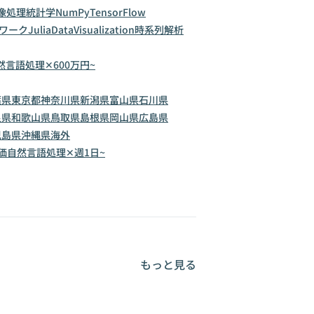
像処理
統計学
NumPy
TensorFlow
ワーク
Julia
DataVisualization
時系列解析
然言語処理✕600万円~
葉県
東京都
神奈川県
新潟県
富山県
石川県
良県
和歌山県
鳥取県
島根県
岡山県
広島県
児島県
沖縄県
海外
価
自然言語処理✕週1日~
もっと見る