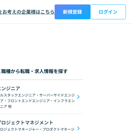
をお考えの企業様はこちら
新規登録
ログイン
職種から転職・求人情報を探す
エンジニア
都
神奈川県
新潟県
富山県
石川県
福井県
山梨県
長野県
岐阜
ルスタックエンジニア・サーバーサイドエンジ
ア・フロントエンドエンジニア・インフラエン
画像処理
統計学
NumPy
TensorFlow
scikit-learn
R
Jupyter No
ニア
他
プロジェクトマネジメント
ロジェクトマネージャー・プロダクトマネージ