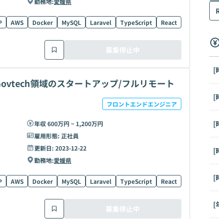
勤務地:
愛媛県
P
AWS
Docker
MySQL
Laravel
TypeScript
React
MongoDB
募集停止中
[
vtech領域のスタートアップ/フルリモート
[
フロントエンドエンジニア
[
年収 600万円 ~ 1,200万円
雇用形態:
正社員
更新日:
2023-12-22
[
勤務地:
愛媛県
[
P
AWS
Docker
MySQL
Laravel
TypeScript
React
MongoDB
[
募集停止中