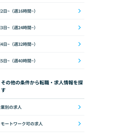
2日~（週16時間~）
3日~（週24時間~）
ango
Figma
Elasticsearch
Git
Azure
PostgreSQL
AI
自然言語
4日~（週32時間~）
5日~（週40時間~）
その他の条件から転職・求人情報を探
す
企業別の求人
リモートワーク可の求人