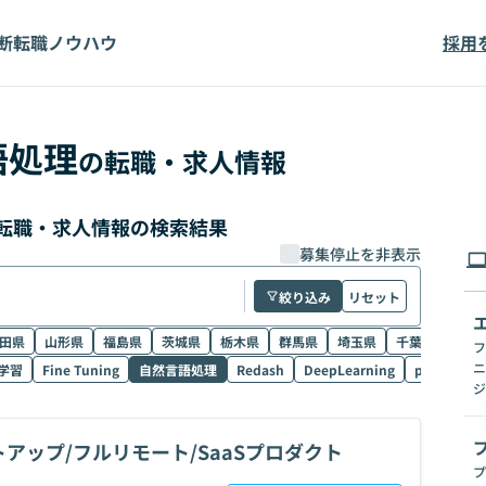
断
転職ノウハウ
採用
語処理
の転職・求人情報
転職・求人情報の検索結果
募集停止を非表示
絞り込み
リセット
田県
山形県
福島県
茨城県
栃木県
群馬県
埼玉県
千葉県
東京
フ
ニ
学習
Fine Tuning
自然言語処理
Redash
DeepLearning
pandas
ジ
ートアップ/フルリモート/SaaSプロダクト
プ