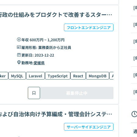
[
行政の仕組みをプロダクトで改善するスタート
[
フロントエンドエンジニア
年収 600万円 ~ 1,200万円
[
雇用形態:
業務委託から正社員
更新日:
2023-12-22
[
勤務地:
愛媛県
[
ker
MySQL
Laravel
TypeScript
React
MongoDB
Angular
Dj
[
募集停止中
および自治体向け予算編成・管理会計システム
サーバーサイドエンジニア
週