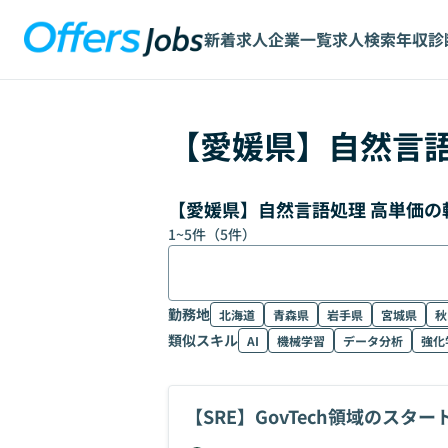
新着求人
企業一覧
求人検索
年収診
【
愛媛県
】
自然言
【愛媛県】自然言語処理 高単価の
1
~
5
件（
5
件）
勤務地
北海道
青森県
岩手県
宮城県
秋
類似スキル
AI
機械学習
データ分析
強化
【SRE】GovTech領域のスタ