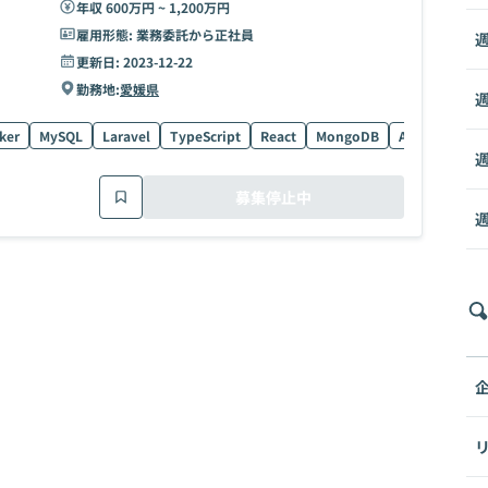
年収 600万円 ~ 1,200万円
雇用形態:
業務委託から正社員
週
更新日:
2023-12-22
勤務地:
愛媛県
週
ker
MySQL
Laravel
TypeScript
React
MongoDB
Angular
Dj
週
募集停止中
週