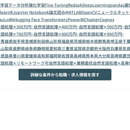
械学習
データ分析
強化学習
Fine Tuning
Redash
DeepLearning
pandas
画
-learn
R
Jupyter Notebook
論文読み
MATLAB
OpenCV
ニューラルネット
au
LoRA
Hugging Face Transformers
PowerBI
Chainer
Cognos
語処理✕300万円~
自然言語処理✕400万円~
自然言語処理✕500万円~
自
語処理✕700万円~
自然言語処理✕800万円~
自然言語処理✕900万円~
道
青森県
岩手県
宮城県
秋田県
山形県
福島県
茨城県
栃木県
群馬県
埼玉県
千
県
山梨県
長野県
岐阜県
静岡県
愛知県
三重県
滋賀県
京都府
大阪府
兵庫県
奈
県
徳島県
香川県
愛媛県
高知県
福岡県
佐賀県
長崎県
熊本県
大分県
宮崎県
鹿
言語処理✕リモートワーク可
自然言語処理✕業務委託
自然言語処理✕高単
詳細な条件から転職・求人情報を探す