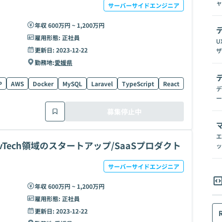
ャ
サーバーサイドエンジニア
年収 600万円 ~ 1,200万円
雇用形態:
正社員
U
更新日:
2023-12-22
ザ
勤務地:
愛媛県
P
AWS
Docker
MySQL
Laravel
TypeScript
React
MongoDB
デ
ー
募集停止中
エ
Tech領域のスタートアップ/SaaSプロダクト
ッ
サーバーサイドエンジニア
年収 600万円 ~ 1,200万円
雇用形態:
正社員
更新日:
2023-12-22