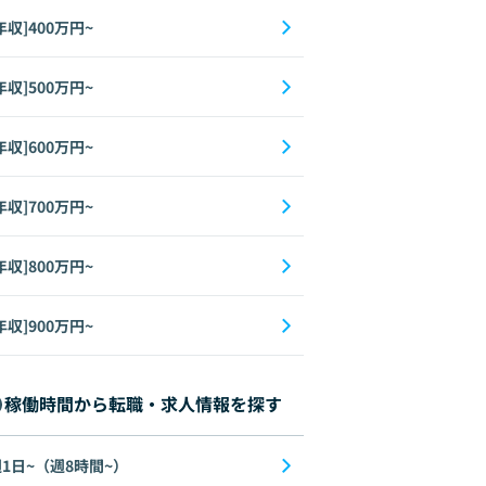
年収]400万円~
年収]500万円~
年収]600万円~
年収]700万円~
年収]800万円~
ango
Figma
Elasticsearch
Git
Vue.js
AngularJS
AI
Oracle
年収]900万円~
稼働時間から転職・求人情報を探す
1日~（週8時間~）