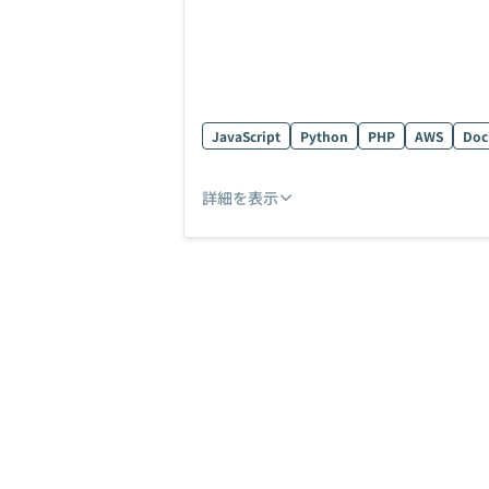
JavaScript
Python
PHP
AWS
Doc
詳細を表示