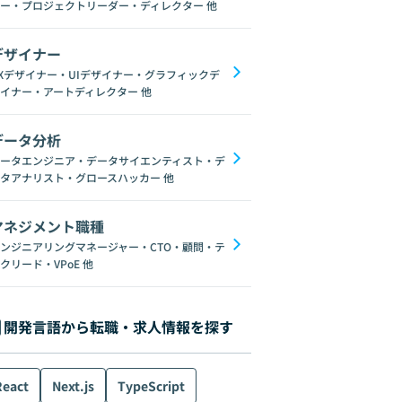
ー・プロジェクトリーダー・ディレクター
他
デザイナー
Xデザイナー・UIデザイナー・グラフィックデ
イナー・アートディレクター
他
データ分析
Angular
Django
Figma
Elasticsearch
Git
AI
自然言語処理
ータエンジニア・データサイエンティスト・デ
タアナリスト・グロースハッカー
他
マネジメント職種
ンジニアリングマネージャー・CTO・顧問・テ
クリード・VPoE
他
開発言語から転職・求人情報を探す
React
Next.js
TypeScript