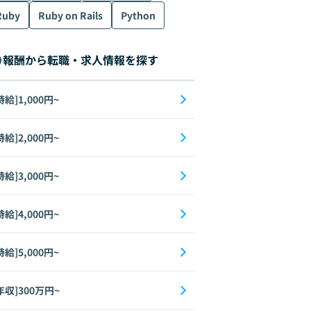
Ruby
Ruby on Rails
Python
Angular
Django
Figma
Elasticsearch
Git
Azure
PostgreSQL
報酬から転職・求人情報を探す
時給]1,000円~
時給]2,000円~
時給]3,000円~
時給]4,000円~
時給]5,000円~
Angular
Django
Figma
Elasticsearch
Git
Vue.js
AngularJS
年収]300万円~