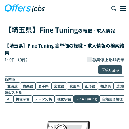
【
埼玉県
】
Fine Tuning
の転職・求人情報
【埼玉県】Fine Tuning 高単価の転職・求人情報の検索結
果
1
~
0
件（
0
件）
募集停止を非表示
絞り込み
勤務地
北海道
青森県
岩手県
宮城県
秋田県
山形県
福島県
茨城県
類似スキル
AI
機械学習
データ分析
強化学習
Fine Tuning
自然言語処理