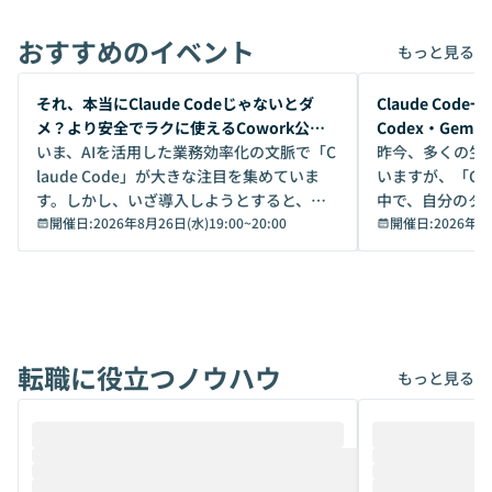
おすすめのイベント
もっと見る
開催前
開催前
それ、本当にClaude Codeじゃないとダ
Claude Co
メ？より安全でラクに使えるCowork公開
Codex・Gem
デモ
いま、AIを活用した業務効率化の文脈で「C
昨今、多くの生
laude Code」が大きな注目を集めていま
いますが、「Code
す。しかし、いざ導入しようとすると、セ
中で、自分のタ
キュリティ面の懸念や権限管理のハードル
開催日:
2026年8月26日(水)19:00
~
20:00
いいのか」を自
開催日:
2026年8
から、気軽に使えないケースも多いのでは
か？ 「なんとなく誰かが良いと言っていた
ないでしょうか。 Coworkは、非エンジニ
から」「SNS
アでも簡単に安全に扱えるよう作られた機
ら」と、周りの
能です。そして実は、日常の業務領域であ
ている方も少な
れば「Coworkで十分にカバーできる」だ
Iのポテンシャル
転職に役立つノウハウ
けでなく、想像以上の範囲まで自動化でき
は、評判ではな
もっと見る
ることは、まだあまり知られていません。
ているAIを選ぶこ
そこで本イベントでは、メルカリで生成AI
もやり取りを重
推進を担当されているハヤカワ五味氏をお
まで文脈を忘れず
迎えし、Coworkを使った業務自動化の実
キストだけでな
際を、公開デモを交えてわかりやすくお伝
うときに一番打率が