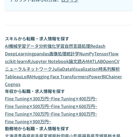
スキルから転職・求人情報を探す
AI
機械学習
データ分析
強化学習
自然言語処理
Redash
DeepLearning
pandas
画像処理
統計学
NumPy
TensorFlow
scikit-learn
R
Jupyter Notebook
論文読み
MATLAB
OpenCV
ニューラルネットワーク
Julia
DataVisualization
時系列解析
Tableau
LoRA
Hugging Face Transformers
PowerBI
Chainer
Cognos
年収から転職・求人情報を探す
Fine Tuning✕300万円~
Fine Tuning✕400万円~
Fine Tuning✕500万円~
Fine Tuning✕600万円~
Fine Tuning✕700万円~
Fine Tuning✕800万円~
Fine Tuning✕900万円~
勤務地から転職・求人情報を探す
北海道
青森県
岩手県
宮城県
秋田県
山形県
福島県
茨城県
栃木県