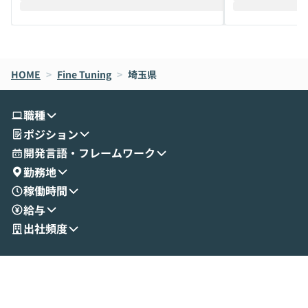
えします。 前半のLTでは、ハヤカワ氏より
え、次々と新し
メルカリでの判断基準をもとに「なぜClau
それぞれの本当
de CodeはNGになりがちで、なぜCowork
スクごとに最適
なら安全なのか」を解説いただいた上で、C
すのは至難の業です。 そこで
HOME
oworkの基本的な機能をご紹介いただきま
>
Fine Tuning
>
埼玉県
は、LLMのフ
す。 続く公開デモでは、実際にCoworkを
ント構築の最前
使ってワークフローを構築する様子をお見
社松尾研究所の尾
職種
せいただきます。数分でワークフローが完
e・Codex・G
ポジション
成する手軽さや、Gmail等の外部サービス
分けの考え方を紐
とセキュアに連携できるポイントなど、実
使わなくなった
開発言語・フレームワーク
演を通じて具体的なイメージをお届けしま
らではの視点でお
勤務地
す。 後半のディスカッションでは、セキュ
のAIに絞るべ
稼働時間
リティの考え方や社内導入の進め方など、
迷っている方か
給与
現場目線でさらに深掘りしていきます。
最適化したい方
「自分の業務をAIで自動化してみたいけ
ご参加をお待ち
出社頻度
ど、何から始めればいいかわからない」と
いう方にこそ参加いただきたいイベントで
す。