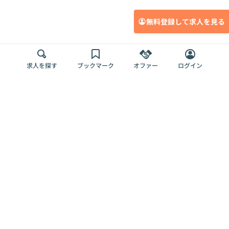
無料登録して求人を見る
求人を探す
ブックマーク
オファー
ログイン
メディア
サービス
キャリアアップ
採用担当者さま
各種媒体
を目指す
トップページ
Offers AI
Offers
ログイン
利用規約
新規登録・ロ
RPO
Magazine
プライバシー
グイン
Offers HR
予算型リテー
ポリシー
案件を探す
Magazine
導入事例
ナー
外部送信ツー
Offers 職務経
Offers デジタ
ルの一覧
歴
ル人材総研
お役立ち
人事AIコンサ
Offers AI
資料
ルティング