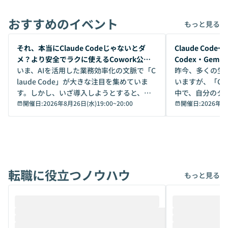
おすすめのイベント
もっと見る
開催前
開催前
それ、本当にClaude Codeじゃないとダ
Claude Co
メ？より安全でラクに使えるCowork公開
Codex・Gem
デモ
いま、AIを活用した業務効率化の文脈で「C
昨今、多くの生
laude Code」が大きな注目を集めていま
いますが、「Code
す。しかし、いざ導入しようとすると、セ
中で、自分のタ
キュリティ面の懸念や権限管理のハードル
開催日:
2026年8月26日(水)19:00
~
20:00
いいのか」を自
開催日:
2026年8
から、気軽に使えないケースも多いのでは
か？ 「なんとなく誰かが良いと言っていた
ないでしょうか。 Coworkは、非エンジニ
から」「SNS
アでも簡単に安全に扱えるよう作られた機
ら」と、周りの
能です。そして実は、日常の業務領域であ
ている方も少な
れば「Coworkで十分にカバーできる」だ
Iのポテンシャル
転職に役立つノウハウ
けでなく、想像以上の範囲まで自動化でき
は、評判ではな
もっと見る
ることは、まだあまり知られていません。
ているAIを選ぶこ
そこで本イベントでは、メルカリで生成AI
もやり取りを重
推進を担当されているハヤカワ五味氏をお
まで文脈を忘れず
迎えし、Coworkを使った業務自動化の実
キストだけでな
際を、公開デモを交えてわかりやすくお伝
うときに一番打率が