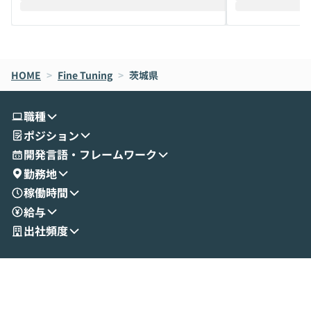
えします。 前半のLTでは、ハヤカワ氏より
え、次々と新し
メルカリでの判断基準をもとに「なぜClau
それぞれの本当
de CodeはNGになりがちで、なぜCowork
スクごとに最適
なら安全なのか」を解説いただいた上で、C
すのは至難の業です。 そこで
HOME
oworkの基本的な機能をご紹介いただきま
>
Fine Tuning
>
茨城県
は、LLMのフ
す。 続く公開デモでは、実際にCoworkを
ント構築の最前
使ってワークフローを構築する様子をお見
社松尾研究所の尾
職種
せいただきます。数分でワークフローが完
e・Codex・G
ポジション
成する手軽さや、Gmail等の外部サービス
分けの考え方を紐
とセキュアに連携できるポイントなど、実
使わなくなった
開発言語・フレームワーク
演を通じて具体的なイメージをお届けしま
らではの視点でお
勤務地
す。 後半のディスカッションでは、セキュ
のAIに絞るべ
稼働時間
リティの考え方や社内導入の進め方など、
迷っている方か
給与
現場目線でさらに深掘りしていきます。
最適化したい方
「自分の業務をAIで自動化してみたいけ
ご参加をお待ち
出社頻度
ど、何から始めればいいかわからない」と
いう方にこそ参加いただきたいイベントで
す。