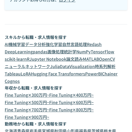
スキルから転職・求人情報を探す
AI
機械学習
データ分析
強化学習
自然言語処理
Redash
DeepLearning
pandas
画像処理
統計学
NumPy
TensorFlow
scikit-learn
R
Jupyter Notebook
論文読み
MATLAB
OpenCV
ニューラルネットワーク
Julia
DataVisualization
時系列解析
Tableau
LoRA
Hugging Face Transformers
PowerBI
Chainer
Cognos
年収から転職・求人情報を探す
Fine Tuning✕300万円~
Fine Tuning✕400万円~
Fine Tuning✕500万円~
Fine Tuning✕600万円~
Fine Tuning✕700万円~
Fine Tuning✕800万円~
Fine Tuning✕900万円~
勤務地から転職・求人情報を探す
北海道
青森県
岩手県
宮城県
秋田県
山形県
福島県
茨城県
栃木県