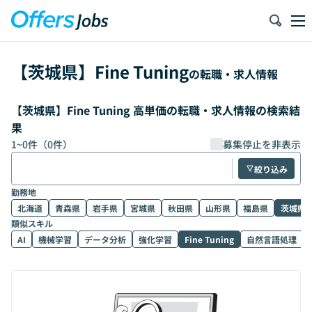
【
茨城県
】
Fine Tuning
の転職・求人情報
【茨城県】Fine Tuning 高単価の転職・求人情報の検索結
果
1
~
0
件（
0
件）
募集停止を非表示
絞り込み
勤務地
北海道
青森県
岩手県
宮城県
秋田県
山形県
福島県
茨城県
類似スキル
AI
機械学習
データ分析
強化学習
Fine Tuning
自然言語処理