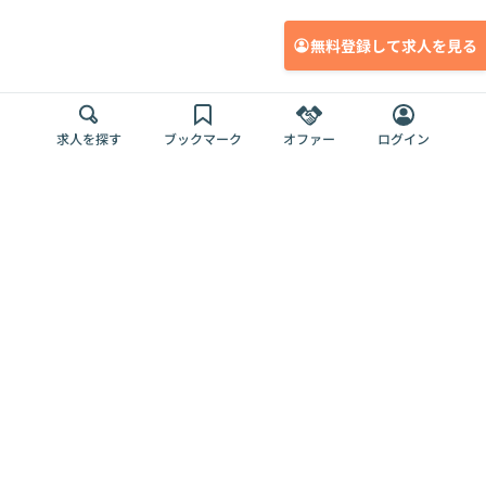
無料登録して求人を見る
求人を探す
ブックマーク
オファー
ログイン
メディア
サービス
キャリアアップ
採用担当者さま
各種媒体
を目指す
トップページ
Offers AI
Offers
ログイン
利用規約
新規登録・ロ
RPO
Magazine
プライバシー
グイン
Offers HR
予算型リテー
ポリシー
案件を探す
Magazine
導入事例
ナー
外部送信ツー
Offers 職務経
Offers デジタ
ルの一覧
歴
ル人材総研
お役立ち
人事AIコンサ
Offers AI
資料
ルティング