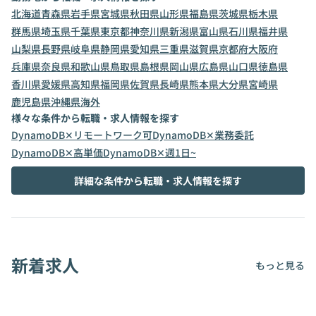
北海道
青森県
岩手県
宮城県
秋田県
山形県
福島県
茨城県
栃木県
群馬県
埼玉県
千葉県
東京都
神奈川県
新潟県
富山県
石川県
福井県
山梨県
長野県
岐阜県
静岡県
愛知県
三重県
滋賀県
京都府
大阪府
兵庫県
奈良県
和歌山県
鳥取県
島根県
岡山県
広島県
山口県
徳島県
香川県
愛媛県
高知県
福岡県
佐賀県
長崎県
熊本県
大分県
宮崎県
鹿児島県
沖縄県
海外
様々な条件から転職・求人情報を探す
DynamoDB✕リモートワーク可
DynamoDB✕業務委託
DynamoDB✕高単価
DynamoDB✕週1日~
詳細な条件から転職・求人情報を探す
新着求人
もっと見る