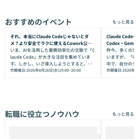
おすすめのイベント
もっと見る
開催前
開催前
それ、本当にClaude Codeじゃないとダ
Claude Co
メ？より安全でラクに使えるCowork公開
Codex・Gem
デモ
いま、AIを活用した業務効率化の文脈で「C
昨今、多くの生
laude Code」が大きな注目を集めていま
いますが、「Code
す。しかし、いざ導入しようとすると、セ
中で、自分のタ
キュリティ面の懸念や権限管理のハードル
開催日:
2026年8月26日(水)19:00
~
20:00
いいのか」を自
開催日:
2026年8
から、気軽に使えないケースも多いのでは
か？ 「なんとなく誰かが良いと言っていた
ないでしょうか。 Coworkは、非エンジニ
から」「SNS
アでも簡単に安全に扱えるよう作られた機
ら」と、周りの
能です。そして実は、日常の業務領域であ
ている方も少な
れば「Coworkで十分にカバーできる」だ
Iのポテンシャル
転職に役立つノウハウ
けでなく、想像以上の範囲まで自動化でき
は、評判ではな
もっと見る
ることは、まだあまり知られていません。
ているAIを選ぶこ
そこで本イベントでは、メルカリで生成AI
もやり取りを重
推進を担当されているハヤカワ五味氏をお
まで文脈を忘れず
迎えし、Coworkを使った業務自動化の実
キストだけでな