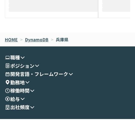
際を、公開デモを交えてわかりやすくお伝
うときに一番打率が
えします。 前半のLTでは、ハヤカワ氏より
え、次々と新し
メルカリでの判断基準をもとに「なぜClau
それぞれの本当
de CodeはNGになりがちで、なぜCowork
スクごとに最適
なら安全なのか」を解説いただいた上で、C
すのは至難の業です。 そこで
HOME
oworkの基本的な機能をご紹介いただきま
>
DynamoDB
>
兵庫県
は、LLMのフ
す。 続く公開デモでは、実際にCoworkを
ント構築の最前
使ってワークフローを構築する様子をお見
社松尾研究所の尾
職種
せいただきます。数分でワークフローが完
e・Codex・G
ポジション
成する手軽さや、Gmail等の外部サービス
分けの考え方を紐
とセキュアに連携できるポイントなど、実
使わなくなった
開発言語・フレームワーク
演を通じて具体的なイメージをお届けしま
らではの視点でお
勤務地
す。 後半のディスカッションでは、セキュ
のAIに絞るべ
稼働時間
リティの考え方や社内導入の進め方など、
迷っている方か
給与
現場目線でさらに深掘りしていきます。
最適化したい方
「自分の業務をAIで自動化してみたいけ
ご参加をお待ち
出社頻度
ど、何から始めればいいかわからない」と
いう方にこそ参加いただきたいイベントで
す。