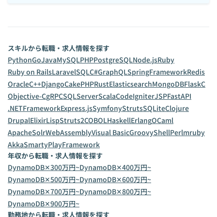
スキルから転職・求人情報を探す
Python
Go
Java
MySQL
PHP
PostgreSQL
Node.js
Ruby
Ruby on Rails
Laravel
SQL
C#
GraphQL
SpringFramework
Redis
Oracle
C++
Django
CakePHP
Rust
Elasticsearch
MongoDB
Flask
C
Objective-C
gRPC
SQLServer
Scala
CodeIgniter
JSP
FastAPI
.NETFramework
Express.js
Symfony
Struts
SQLite
Clojure
Drupal
Elixir
Lisp
Struts2
COBOL
Haskell
Erlang
OCaml
ApacheSolr
WebAssembly
Visual Basic
Groovy
Shell
Perl
mruby
Akka
Smarty
PlayFramework
年収から転職・求人情報を探す
DynamoDB✕300万円~
DynamoDB✕400万円~
DynamoDB✕500万円~
DynamoDB✕600万円~
DynamoDB✕700万円~
DynamoDB✕800万円~
DynamoDB✕900万円~
勤務地から転職・求人情報を探す