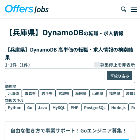
【
兵庫県
】
DynamoDB
の転職・求人情報
【兵庫県】DynamoDB 高単価の転職・求人情報の検索結
果
1
~
1
件（
1
件）
募集停止を非表示
絞り込み
勤務地
北海道
青森県
岩手県
宮城県
秋田県
山形県
福島県
茨城県
類似スキル
Python
Go
Java
MySQL
PHP
PostgreSQL
Node.js
Rub
自由な働き方で事業サポート！Goエンジニア募集！