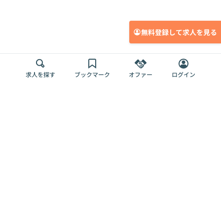
無料登録して求人を見る
求人を探す
ブックマーク
オファー
ログイン
メディア
サービス
キャリアアップ
採用担当者さま
各種媒体
を目指す
トップページ
Offers AI
Offers
ログイン
利用規約
新規登録・ロ
RPO
Magazine
プライバシー
グイン
Offers HR
予算型リテー
ポリシー
案件を探す
Magazine
導入事例
ナー
外部送信ツー
Offers 職務経
Offers デジタ
ルの一覧
歴
ル人材総研
お役立ち
人事AIコンサ