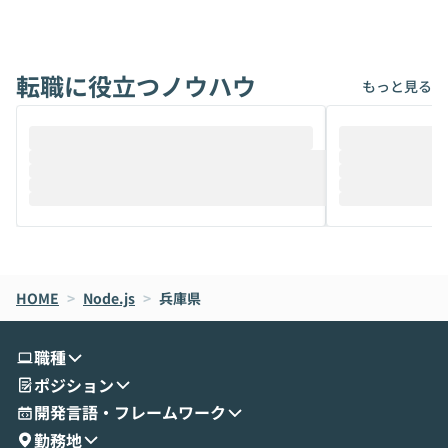
アでも簡単に安全に扱えるよう作られた機
ら」と、周りの
能です。そして実は、日常の業務領域であ
ている方も少な
れば「Coworkで十分にカバーできる」だ
Iのポテンシャル
転職に役立つノウハウ
けでなく、想像以上の範囲まで自動化でき
は、評判ではな
もっと見る
ることは、まだあまり知られていません。
ているAIを選ぶこ
そこで本イベントでは、メルカリで生成AI
もやり取りを重
推進を担当されているハヤカワ五味氏をお
まで文脈を忘れず
迎えし、Coworkを使った業務自動化の実
キストだけでな
際を、公開デモを交えてわかりやすくお伝
うときに一番打率が
えします。 前半のLTでは、ハヤカワ氏より
え、次々と新し
メルカリでの判断基準をもとに「なぜClau
それぞれの本当
de CodeはNGになりがちで、なぜCowork
スクごとに最適
なら安全なのか」を解説いただいた上で、C
すのは至難の業です。 そこで
HOME
oworkの基本的な機能をご紹介いただきま
>
Node.js
>
兵庫県
は、LLMのフ
す。 続く公開デモでは、実際にCoworkを
ント構築の最前
使ってワークフローを構築する様子をお見
社松尾研究所の尾
職種
せいただきます。数分でワークフローが完
e・Codex・G
ポジション
成する手軽さや、Gmail等の外部サービス
分けの考え方を紐
とセキュアに連携できるポイントなど、実
使わなくなった
開発言語・フレームワーク
演を通じて具体的なイメージをお届けしま
らではの視点でお
勤務地