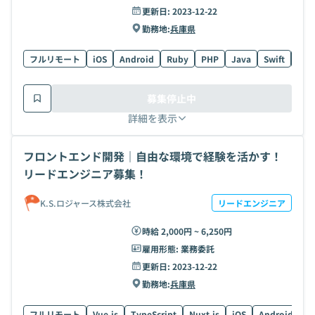
更新日:
2023-12-22
勤務地:
兵庫県
フルリモート
iOS
Android
Ruby
PHP
Java
Swift
AW
募集停止中
詳細を表示
フロントエンド開発｜自由な環境で経験を活かす！
リードエンジニア募集！
K.S.ロジャース株式会社
リードエンジニア
時給 2,000円 ~ 6,250円
雇用形態:
業務委託
更新日:
2023-12-22
勤務地:
兵庫県
フルリモート
Vue.js
TypeScript
Nuxt.js
iOS
Android
R