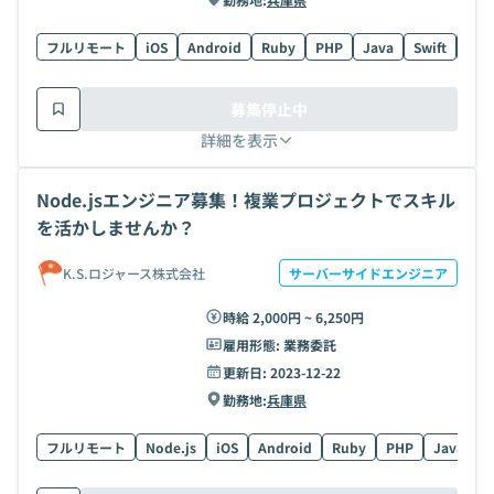
フルリモート
iOS
Android
Ruby
PHP
Java
Swift
AW
募集停止中
詳細を表示
Node.jsエンジニア募集！複業プロジェクトでスキル
を活かしませんか？
K.S.ロジャース株式会社
サーバーサイドエンジニア
時給 2,000円 ~ 6,250円
雇用形態:
業務委託
更新日:
2023-12-22
勤務地:
兵庫県
フルリモート
Node.js
iOS
Android
Ruby
PHP
Java
S