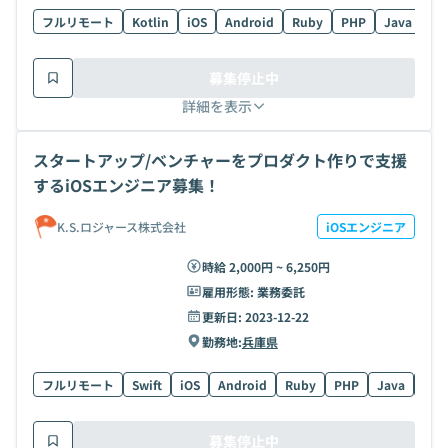
フルリモート
Kotlin
iOS
Android
Ruby
PHP
Java
Swi
募集停止中
詳細を表示
スタートアップ/ベンチャーをプロダクト作りで支援
するiOSエンジニア募集！
K.S.ロジャース株式会社
iOSエンジニア
時給 2,000円 ~ 6,250円
雇用形態:
業務委託
更新日:
2023-12-22
勤務地:
兵庫県
フルリモート
Swift
iOS
Android
Ruby
PHP
Java
AW
募集停止中