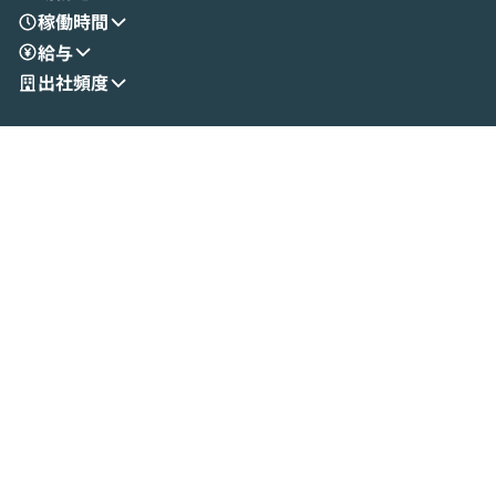
す。 後半のディスカッションでは、セキュ
のAIに絞るべ
稼働時間
リティの考え方や社内導入の進め方など、
迷っている方か
給与
現場目線でさらに深掘りしていきます。
最適化したい方
「自分の業務をAIで自動化してみたいけ
ご参加をお待ち
出社頻度
ど、何から始めればいいかわからない」と
いう方にこそ参加いただきたいイベントで
す。