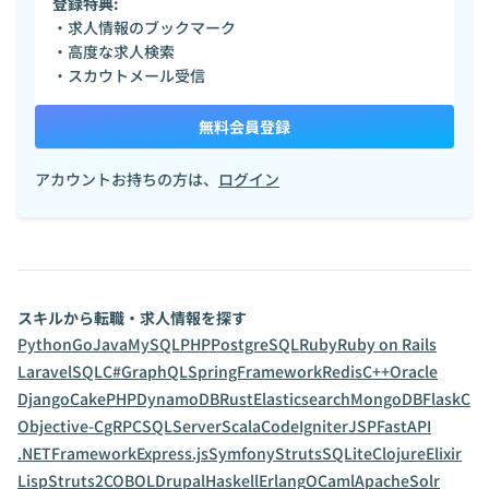
登録特典:
・求人情報のブックマーク
・高度な求人検索
・スカウトメール受信
無料会員登録
アカウントお持ちの方は、
ログイン
スキルから転職・求人情報を探す
Python
Go
Java
MySQL
PHP
PostgreSQL
Ruby
Ruby on Rails
Laravel
SQL
C#
GraphQL
SpringFramework
Redis
C++
Oracle
Django
CakePHP
DynamoDB
Rust
Elasticsearch
MongoDB
Flask
C
Objective-C
gRPC
SQLServer
Scala
CodeIgniter
JSP
FastAPI
.NETFramework
Express.js
Symfony
Struts
SQLite
Clojure
Elixir
Lisp
Struts2
COBOL
Drupal
Haskell
Erlang
OCaml
ApacheSolr