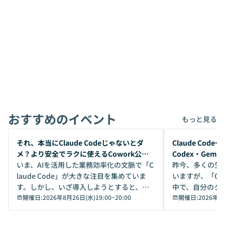
おすすめのイベント
もっと見る
開催前
開催前
それ、本当にClaude Codeじゃないとダ
Claude Co
メ？より安全でラクに使えるCowork公開
Codex・Gem
デモ
いま、AIを活用した業務効率化の文脈で「C
昨今、多くの生
laude Code」が大きな注目を集めていま
いますが、「Code
す。しかし、いざ導入しようとすると、セ
中で、自分のタ
キュリティ面の懸念や権限管理のハードル
開催日:
2026年8月26日(水)19:00
~
20:00
いいのか」を自
開催日:
2026年8
から、気軽に使えないケースも多いのでは
か？ 「なんとなく誰かが良いと言っていた
ないでしょうか。 Coworkは、非エンジニ
から」「SNS