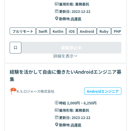
雇用形態:
業務委託
更新日:
2023-12-22
勤務地:
兵庫県
フルリモート
Swift
Kotlin
iOS
Android
Ruby
PHP
Ja
募集停止中
詳細を表示
経験を活かして自由に働きたいAndroidエンジニア募
集
K.S.ロジャース株式会社
Androidエンジニア
時給 2,000円 ~ 6,250円
雇用形態:
業務委託
更新日:
2023-12-22
勤務地:
兵庫県