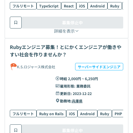
フルリモート
TypeScript
React
iOS
Android
Ruby
PHP
募集停止中
詳細を表示
Rubyエンジニア募集！とにかくエンジニアが働きや
すい社会を作りませんか？
K.S.ロジャース株式会社
サーバーサイドエンジニア
時給 2,000円 ~ 6,250円
雇用形態:
業務委託
更新日:
2023-12-22
勤務地:
兵庫県
フルリモート
Ruby on Rails
iOS
Android
Ruby
PHP
Ja
募集停止中