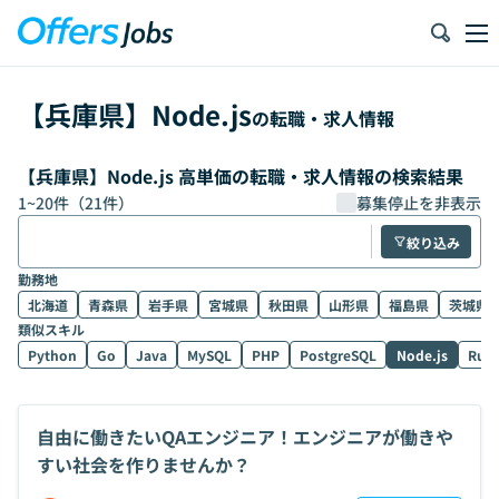
【
兵庫県
】
Node.js
の転職・求人情報
【兵庫県】Node.js 高単価の転職・求人情報の検索結果
1
~
20
件（
21
件）
募集停止を非表示
絞り込み
勤務地
北海道
青森県
岩手県
宮城県
秋田県
山形県
福島県
茨城県
類似スキル
Python
Go
Java
MySQL
PHP
PostgreSQL
Node.js
Rub
自由に働きたいQAエンジニア！エンジニアが働きや
すい社会を作りませんか？