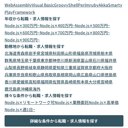
WebAssembly
Visual Basic
Groovy
Shell
Perl
mruby
Akka
Smarty
PlayFramework
年収から転職・求人情報を探す
Node.js✕300万円~
Node.js✕400万円~
Node.js✕500万円~
Node.js✕600万円~
Node.js✕700万円~
Node.js✕800万円~
Node.js✕900万円~
勤務地から転職・求人情報を探す
北海道
青森県
岩手県
宮城県
秋田県
山形県
福島県
茨城県
栃木県
群馬県
埼玉県
千葉県
東京都
神奈川県
新潟県
富山県
石川県
福井県
山梨県
長野県
岐阜県
静岡県
愛知県
三重県
滋賀県
京都府
大阪府
兵庫県
奈良県
和歌山県
鳥取県
島根県
岡山県
広島県
山口県
徳島県
香川県
愛媛県
高知県
福岡県
佐賀県
長崎県
熊本県
大分県
宮崎県
鹿児島県
沖縄県
海外
様々な条件から転職・求人情報を探す
Node.js✕リモートワーク可
Node.js✕業務委託
Node.js✕高単価
Node.js✕週1日~
詳細な条件から転職・求人情報を探す