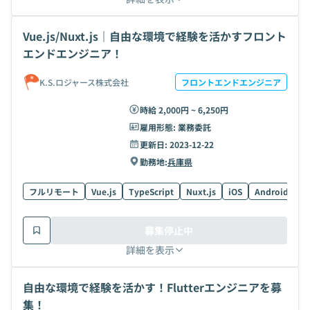
Vue.js/Nuxt.js｜自由な環境で経験を活かすフロント
エンドエンジニア！
K.S.ロジャース株式会社
フロントエンドエンジニア
時給 2,000円 ~ 6,250円
雇用形態:
業務委託
更新日:
2023-12-22
勤務地:
兵庫県
フルリモート
Vue.js
TypeScript
Nuxt.js
iOS
Android
R
募集停止中
詳細を表示
自由な環境で経験を活かす！Flutterエンジニアを募
集！