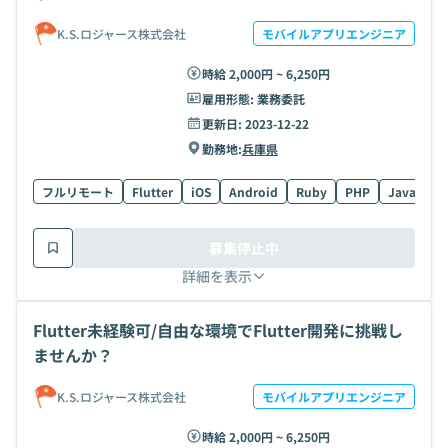
K.S.ロジャース株式会社
モバイルアプリエンジニア
時給 2,000円 ~ 6,250円
雇用形態:
業務委託
更新日:
2023-12-22
勤務地:
兵庫県
フルリモート
Flutter
iOS
Android
Ruby
PHP
Java
Sw
募集停止中
詳細を表示
Flutter未経験可/自由な環境でFlutter開発に挑戦し
ませんか？
K.S.ロジャース株式会社
モバイルアプリエンジニア
時給 2,000円 ~ 6,250円