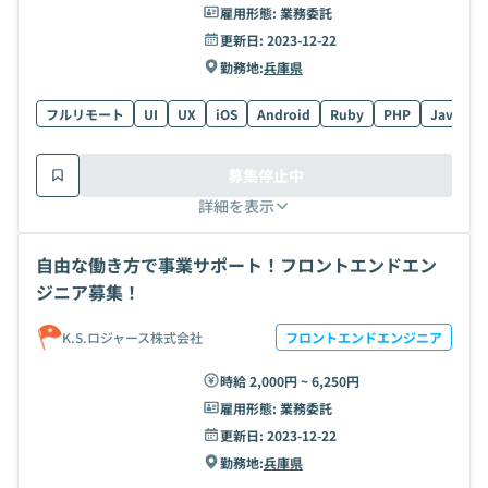
雇用形態:
業務委託
更新日:
2023-12-22
勤務地:
兵庫県
フルリモート
UI
UX
iOS
Android
Ruby
PHP
Java
S
募集停止中
詳細を表示
自由な働き方で事業サポート！フロントエンドエン
ジニア募集！
K.S.ロジャース株式会社
フロントエンドエンジニア
時給 2,000円 ~ 6,250円
雇用形態:
業務委託
更新日:
2023-12-22
勤務地:
兵庫県