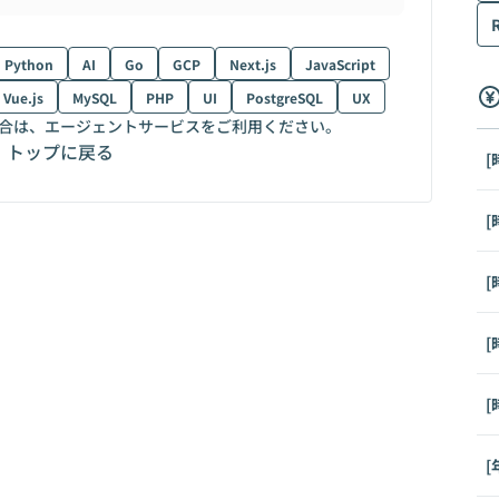
Python
AI
Go
GCP
Next.js
JavaScript
Vue.js
MySQL
PHP
UI
PostgreSQL
UX
合は、エージェントサービスをご利用ください。
トップに戻る
[
[
[
[
[
[