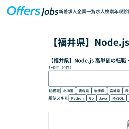
新着求人
企業一覧
求人検索
年収診
【
福井県
】
Node.j
【福井県】Node.js 高単価の転
1
~
0
件（
0
件）
勤務地
北海道
青森県
岩手県
宮城県
秋
類似スキル
Python
Go
Java
MySQL