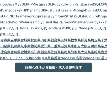
on
Go
Java
MySQL
PHP
PostgreSQL
Ruby
Ruby on Rails
Laravel
SQL
C#
G
e
Django
CakePHP
DynamoDB
Rust
Elasticsearch
MongoDB
Flask
C
Obje
astAPI
.NETFramework
Express.js
Symfony
Struts
SQLite
Clojure
Drup
l
ApacheSolr
WebAssembly
Visual Basic
Groovy
Shell
Perl
mruby
Akka
.js✕300万円~
Node.js✕400万円~
Node.js✕500万円~
Node.js✕600万円
.js✕900万円~
道
青森県
岩手県
宮城県
秋田県
山形県
福島県
茨城県
栃木県
群馬県
埼玉県
千
県
山梨県
長野県
岐阜県
静岡県
愛知県
三重県
滋賀県
京都府
大阪府
兵庫県
奈
県
徳島県
香川県
愛媛県
高知県
福岡県
佐賀県
長崎県
熊本県
大分県
宮崎県
鹿
e.js✕リモートワーク可
Node.js✕業務委託
Node.js✕高単価
Node.js✕週
詳細な条件から転職・求人情報を探す