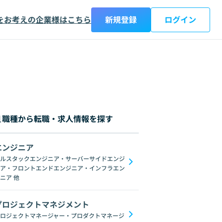
をお考えの企業様はこちら
新規登録
ログイン
職種から転職・求人情報を探す
エンジニア
都
神奈川県
新潟県
富山県
石川県
福井県
山梨県
長野県
岐阜
ルスタックエンジニア・サーバーサイドエンジ
ア・フロントエンドエンジニア・インフラエン
C#
GraphQL
SpringFramework
Redis
C++
Oracle
Django
C
ニア
他
プロジェクトマネジメント
ロジェクトマネージャー・プロダクトマネージ