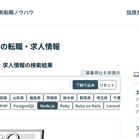
断
転職ノウハウ
採用
s
の転職・求人情報
職・求人情報の検索結果
募集停止を非表示
絞り込み
リセット
田県
山形県
福島県
茨城県
栃木県
群馬県
埼玉県
千葉県
東京
フ
ニ
PHP
PostgreSQL
Node.js
Ruby
Ruby on Rails
Laravel
SQL
ジ
プ