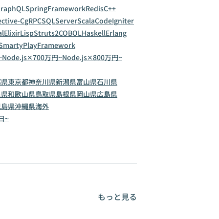
raphQL
SpringFramework
Redis
C++
ctive-C
gRPC
SQLServer
Scala
CodeIgniter
al
Elixir
Lisp
Struts2
COBOL
Haskell
Erlang
Smarty
PlayFramework
~
Node.js✕700万円~
Node.js✕800万円~
葉県
東京都
神奈川県
新潟県
富山県
石川県
良県
和歌山県
鳥取県
島根県
岡山県
広島県
児島県
沖縄県
海外
1日~
もっと見る