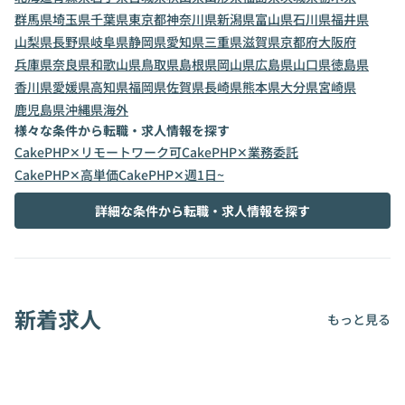
群馬県
埼玉県
千葉県
東京都
神奈川県
新潟県
富山県
石川県
福井県
山梨県
長野県
岐阜県
静岡県
愛知県
三重県
滋賀県
京都府
大阪府
兵庫県
奈良県
和歌山県
鳥取県
島根県
岡山県
広島県
山口県
徳島県
香川県
愛媛県
高知県
福岡県
佐賀県
長崎県
熊本県
大分県
宮崎県
鹿児島県
沖縄県
海外
様々な条件から転職・求人情報を探す
CakePHP✕リモートワーク可
CakePHP✕業務委託
CakePHP✕高単価
CakePHP✕週1日~
詳細な条件から転職・求人情報を探す
新着求人
もっと見る