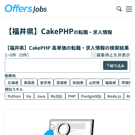
【
福井県
】
CakePHP
の転職・求人情報
【福井県】CakePHP 高単価の転職・求人情報の検索結果
1
~
0
件（
0
件）
募集停止を非表示
絞り込み
勤務地
北海道
青森県
岩手県
宮城県
秋田県
山形県
福島県
茨城県
類似スキル
Python
Go
Java
MySQL
PHP
PostgreSQL
Node.js
Rub