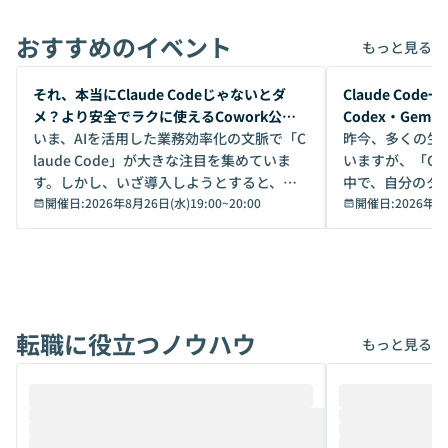
おすすめのイベント
もっと見る
開催前
開催前
それ、本当にClaude Codeじゃないとダ
Claude Co
メ？より安全でラクに使えるCowork公開
Codex・Gem
デモ
いま、AIを活用した業務効率化の文脈で「C
昨今、多くの生
laude Code」が大きな注目を集めていま
いますが、「Code
す。しかし、いざ導入しようとすると、セ
中で、自分のタ
キュリティ面の懸念や権限管理のハードル
開催日:
2026年8月26日(水)19:00
~
20:00
いいのか」を自
開催日:
2026年8
から、気軽に使えないケースも多いのでは
か？ 「なんとなく誰かが良いと言っていた
ないでしょうか。 Coworkは、非エンジニ
から」「SNS
アでも簡単に安全に扱えるよう作られた機
ら」と、周りの
能です。そして実は、日常の業務領域であ
ている方も少な
れば「Coworkで十分にカバーできる」だ
Iのポテンシャル
転職に役立つノウハウ
けでなく、想像以上の範囲まで自動化でき
は、評判ではな
もっと見る
ることは、まだあまり知られていません。
ているAIを選ぶこ
そこで本イベントでは、メルカリで生成AI
もやり取りを重
推進を担当されているハヤカワ五味氏をお
まで文脈を忘れず
迎えし、Coworkを使った業務自動化の実
キストだけでな
際を、公開デモを交えてわかりやすくお伝
うときに一番打率が