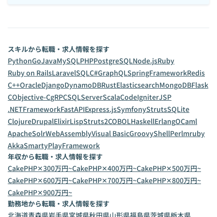
スキルから転職・求人情報を探す
Python
Go
Java
MySQL
PHP
PostgreSQL
Node.js
Ruby
Ruby on Rails
Laravel
SQL
C#
GraphQL
SpringFramework
Redis
C++
Oracle
Django
DynamoDB
Rust
Elasticsearch
MongoDB
Flask
C
Objective-C
gRPC
SQLServer
Scala
CodeIgniter
JSP
.NETFramework
FastAPI
Express.js
Symfony
Struts
SQLite
Clojure
Drupal
Elixir
Lisp
Struts2
COBOL
Haskell
Erlang
OCaml
ApacheSolr
WebAssembly
Visual Basic
Groovy
Shell
Perl
mruby
Akka
Smarty
PlayFramework
年収から転職・求人情報を探す
CakePHP✕300万円~
CakePHP✕400万円~
CakePHP✕500万円~
CakePHP✕600万円~
CakePHP✕700万円~
CakePHP✕800万円~
CakePHP✕900万円~
勤務地から転職・求人情報を探す
北海道
青森県
岩手県
宮城県
秋田県
山形県
福島県
茨城県
栃木県