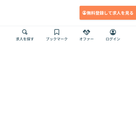
無料登録して求人を見る
求人を探す
ブックマーク
オファー
ログイン
メディア
サービス
キャリアアップ
採用担当者さま
各種媒体
を目指す
トップページ
Offers AI
Offers
ログイン
利用規約
新規登録・ロ
RPO
Magazine
プライバシー
グイン
Offers HR
予算型リテー
ポリシー
案件を探す
Magazine
導入事例
ナー
外部送信ツー
Offers 職務経
Offers デジタ
ルの一覧
歴
ル人材総研
お役立ち
人事AIコンサ
Offers AI
資料
ルティング