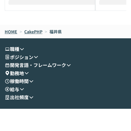
えします。 前半のLTでは、ハヤカワ氏より
え、次々と新し
メルカリでの判断基準をもとに「なぜClau
それぞれの本当
de CodeはNGになりがちで、なぜCowork
スクごとに最適
なら安全なのか」を解説いただいた上で、C
すのは至難の業です。 そこで
HOME
oworkの基本的な機能をご紹介いただきま
>
CakePHP
>
福井県
は、LLMのフ
す。 続く公開デモでは、実際にCoworkを
ント構築の最前
使ってワークフローを構築する様子をお見
社松尾研究所の尾
職種
せいただきます。数分でワークフローが完
e・Codex・G
ポジション
成する手軽さや、Gmail等の外部サービス
分けの考え方を紐
とセキュアに連携できるポイントなど、実
使わなくなった
開発言語・フレームワーク
演を通じて具体的なイメージをお届けしま
らではの視点でお
勤務地
す。 後半のディスカッションでは、セキュ
のAIに絞るべ
稼働時間
リティの考え方や社内導入の進め方など、
迷っている方か
給与
現場目線でさらに深掘りしていきます。
最適化したい方
「自分の業務をAIで自動化してみたいけ
ご参加をお待ち
出社頻度
ど、何から始めればいいかわからない」と
いう方にこそ参加いただきたいイベントで
す。