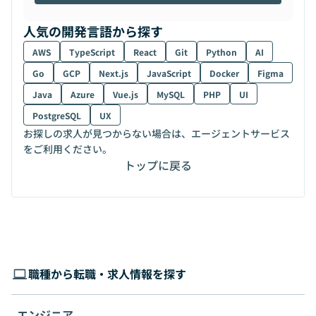
人気の開発言語から探す
AWS
TypeScript
React
Git
Python
AI
Go
GCP
Next.js
JavaScript
Docker
Figma
Java
Azure
Vue.js
MySQL
PHP
UI
PostgreSQL
UX
お探しの求人が見つからない場合は、エージェントサービス
をご利用ください。
トップに戻る
職種から転職・求人情報を探す
エンジニア