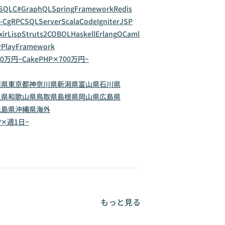
SQL
C#
GraphQL
SpringFramework
Redis
-C
gRPC
SQLServer
Scala
CodeIgniter
JSP
xir
Lisp
Struts2
COBOL
Haskell
Erlang
OCaml
y
PlayFramework
00万円~
CakePHP✕700万円~
葉県
東京都
神奈川県
新潟県
富山県
石川県
良県
和歌山県
鳥取県
島根県
岡山県
広島県
児島県
沖縄県
海外
P✕週1日~
もっと見る