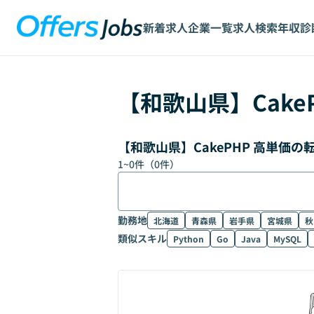
新着求人
企業一覧
求人検索
年収診
【
和歌山県
】
Cake
【和歌山県】CakePHP 高単価
1
~
0
件（
0
件）
勤務地
北海道
青森県
岩手県
宮城県
秋
類似スキル
Python
Go
Java
MySQL