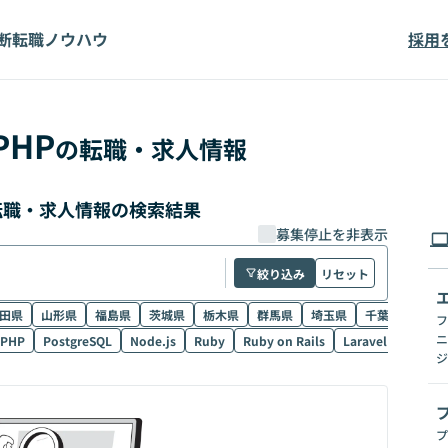
断
転職ノウハウ
採用
PHP
の転職・求人情報
の転職・求人情報の検索結果
募集停止を非表示
絞り込み
リセット
田県
山形県
福島県
茨城県
栃木県
群馬県
埼玉県
千葉県
東京
フ
ニ
PHP
PostgreSQL
Node.js
Ruby
Ruby on Rails
Laravel
SQL
ジ
プ