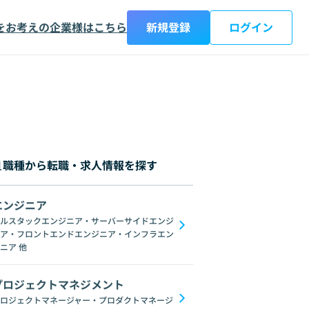
をお考えの企業様はこちら
新規登録
ログイン
職種から転職・求人情報を探す
エンジニア
都
神奈川県
新潟県
富山県
石川県
福井県
山梨県
長野県
岐阜
ルスタックエンジニア・サーバーサイドエンジ
ア・フロントエンドエンジニア・インフラエン
C#
GraphQL
SpringFramework
Redis
C++
Oracle
Django
C
ニア
他
プロジェクトマネジメント
ロジェクトマネージャー・プロダクトマネージ