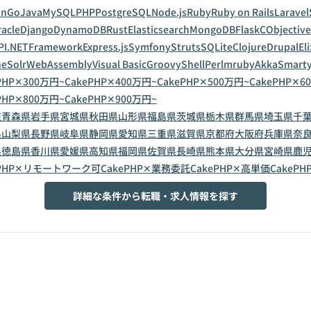
on
Go
Java
MySQL
PHP
PostgreSQL
Node.js
Ruby
Ruby on Rails
Laravel
acle
Django
DynamoDB
Rust
Elasticsearch
MongoDB
Flask
C
Objective
PI
.NETFramework
Express.js
Symfony
Struts
SQLite
Clojure
Drupal
Eli
eSolr
WebAssembly
Visual Basic
Groovy
Shell
Perl
mruby
Akka
Smart
PHP✕300万円~
CakePHP✕400万円~
CakePHP✕500万円~
CakePHP✕6
PHP✕800万円~
CakePHP✕900万円~
道
青森県
岩手県
宮城県
秋田県
山形県
福島県
茨城県
栃木県
群馬県
埼玉県
千
県
山梨県
長野県
岐阜県
静岡県
愛知県
三重県
滋賀県
京都府
大阪府
兵庫県
奈
県
徳島県
香川県
愛媛県
高知県
福岡県
佐賀県
長崎県
熊本県
大分県
宮崎県
鹿
ePHP✕リモートワーク可
CakePHP✕業務委託
CakePHP✕高単価
CakePH
詳細な条件から転職・求人情報を探す