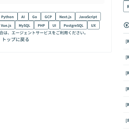
Python
AI
Go
GCP
Next.js
JavaScript
Vue.js
MySQL
PHP
UI
PostgreSQL
UX
合は、エージェントサービスをご利用ください。
トップに戻る
[
[
[
[
[
[