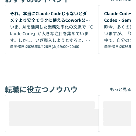
開催前
開催前
それ、本当にClaude Codeじゃないとダ
Claude Co
メ？より安全でラクに使えるCowork公開
Codex・Gem
デモ
いま、AIを活用した業務効率化の文脈で「C
昨今、多くの生
laude Code」が大きな注目を集めていま
いますが、「Code
す。しかし、いざ導入しようとすると、セ
中で、自分のタ
キュリティ面の懸念や権限管理のハードル
開催日:
2026年8月26日(水)19:00
~
20:00
いいのか」を自
開催日:
2026年8
から、気軽に使えないケースも多いのでは
か？ 「なんとなく誰かが良いと言っていた
ないでしょうか。 Coworkは、非エンジニ
から」「SNS
アでも簡単に安全に扱えるよう作られた機
ら」と、周りの
能です。そして実は、日常の業務領域であ
ている方も少な
れば「Coworkで十分にカバーできる」だ
Iのポテンシャル
転職に役立つノウハウ
けでなく、想像以上の範囲まで自動化でき
は、評判ではな
もっと見る
ることは、まだあまり知られていません。
ているAIを選ぶこ
そこで本イベントでは、メルカリで生成AI
もやり取りを重
推進を担当されているハヤカワ五味氏をお
まで文脈を忘れず
迎えし、Coworkを使った業務自動化の実
キストだけでな
際を、公開デモを交えてわかりやすくお伝
うときに一番打率が
えします。 前半のLTでは、ハヤカワ氏より
え、次々と新し
メルカリでの判断基準をもとに「なぜClau
それぞれの本当