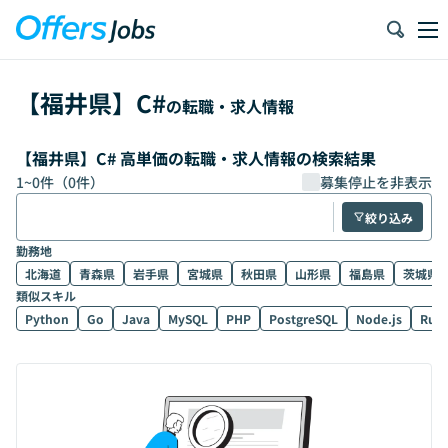
【
福井県
】
C#
の転職・求人情報
【福井県】C# 高単価の転職・求人情報の検索結果
1
~
0
件（
0
件）
募集停止を非表示
絞り込み
勤務地
北海道
青森県
岩手県
宮城県
秋田県
山形県
福島県
茨城県
類似スキル
Python
Go
Java
MySQL
PHP
PostgreSQL
Node.js
Rub