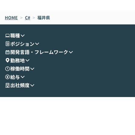
de CodeはNGになりがちで、なぜCowork
スクごとに最適
なら安全なのか」を解説いただいた上で、C
すのは至難の業です。 そこで
HOME
oworkの基本的な機能をご紹介いただきま
>
C#
>
福井県
は、LLMのフ
す。 続く公開デモでは、実際にCoworkを
ント構築の最前
使ってワークフローを構築する様子をお見
社松尾研究所の尾
職種
せいただきます。数分でワークフローが完
e・Codex・G
ポジション
成する手軽さや、Gmail等の外部サービス
分けの考え方を紐
とセキュアに連携できるポイントなど、実
使わなくなった
開発言語・フレームワーク
演を通じて具体的なイメージをお届けしま
らではの視点でお
勤務地
す。 後半のディスカッションでは、セキュ
のAIに絞るべ
稼働時間
リティの考え方や社内導入の進め方など、
迷っている方か
給与
現場目線でさらに深掘りしていきます。
最適化したい方
「自分の業務をAIで自動化してみたいけ
ご参加をお待ち
出社頻度
ど、何から始めればいいかわからない」と
いう方にこそ参加いただきたいイベントで
す。