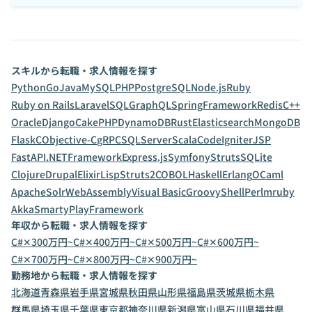
スキルから転職・求人情報を探す
Python
Go
Java
MySQL
PHP
PostgreSQL
Node.js
Ruby
Ruby on Rails
Laravel
SQL
GraphQL
SpringFramework
Redis
C++
Oracle
Django
CakePHP
DynamoDB
Rust
Elasticsearch
MongoDB
Flask
C
Objective-C
gRPC
SQLServer
Scala
CodeIgniter
JSP
FastAPI
.NETFramework
Express.js
Symfony
Struts
SQLite
Clojure
Drupal
Elixir
Lisp
Struts2
COBOL
Haskell
Erlang
OCaml
ApacheSolr
WebAssembly
Visual Basic
Groovy
Shell
Perl
mruby
Akka
Smarty
PlayFramework
年収から転職・求人情報を探す
C#✕300万円~
C#✕400万円~
C#✕500万円~
C#✕600万円~
C#✕700万円~
C#✕800万円~
C#✕900万円~
勤務地から転職・求人情報を探す
北海道
青森県
岩手県
宮城県
秋田県
山形県
福島県
茨城県
栃木県
群馬県
埼玉県
千葉県
東京都
神奈川県
新潟県
富山県
石川県
福井県