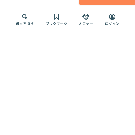
求人を探す
ブックマーク
オファー
ログイン
メディア
サービス
キャリアアップ
採用担当者さま
各種媒体
を目指す
トップページ
Offers AI
Offers
ログイン
利用規約
新規登録・ロ
RPO
Magazine
プライバシー
グイン
Offers HR
予算型リテー
ポリシー
案件を探す
Magazine
導入事例
ナー
外部送信ツー
Offers 職務経
Offers デジタ
ルの一覧
歴
ル人材総研
お役立ち
人事AIコンサ
Offers AI
資料
ルティング
Harness
企業を探す
よくある
求人掲載無料
イベント情報
ご質問
プラン