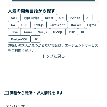
人気の開発言語から探す
AWS
TypeScript
React
Git
Python
AI
Go
GCP
Next.js
JavaScript
Docker
Figma
Java
Azure
Vue.js
MySQL
PHP
UI
PostgreSQL
UX
お探しの求人が見つからない場合は、エージェントサービス
をご利用ください。
トップに戻る
職種から転職・求人情報を探す
エンジニア