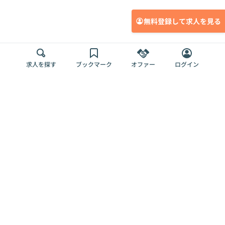
無料登録して求人を見る
求人を探す
ブックマーク
オファー
ログイン
メディア
サービス
キャリアアップ
採用担当者さま
各種媒体
を目指す
トップページ
Offers AI
Offers
ログイン
利用規約
新規登録・ロ
RPO
Magazine
プライバシー
グイン
Offers HR
予算型リテー
ポリシー
案件を探す
Magazine
導入事例
ナー
外部送信ツー
Offers 職務経
Offers デジタ
ルの一覧
歴
ル人材総研
お役立ち
人事AIコンサ
Offers AI
資料
ルティング