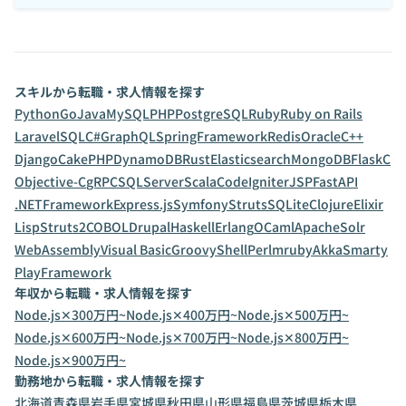
スキルから転職・求人情報を探す
Python
Go
Java
MySQL
PHP
PostgreSQL
Ruby
Ruby on Rails
Laravel
SQL
C#
GraphQL
SpringFramework
Redis
Oracle
C++
Django
CakePHP
DynamoDB
Rust
Elasticsearch
MongoDB
Flask
C
Objective-C
gRPC
SQLServer
Scala
CodeIgniter
JSP
FastAPI
.NETFramework
Express.js
Symfony
Struts
SQLite
Clojure
Elixir
Lisp
Struts2
COBOL
Drupal
Haskell
Erlang
OCaml
ApacheSolr
WebAssembly
Visual Basic
Groovy
Shell
Perl
mruby
Akka
Smarty
PlayFramework
年収から転職・求人情報を探す
Node.js✕300万円~
Node.js✕400万円~
Node.js✕500万円~
Node.js✕600万円~
Node.js✕700万円~
Node.js✕800万円~
Node.js✕900万円~
勤務地から転職・求人情報を探す
北海道
青森県
岩手県
宮城県
秋田県
山形県
福島県
茨城県
栃木県