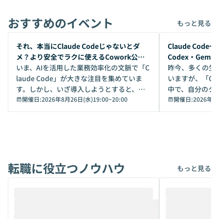
おすすめのイベント
もっと見る
開催前
開催前
それ、本当にClaude Codeじゃないとダ
Claude Co
メ？より安全でラクに使えるCowork公開
Codex・Gem
デモ
いま、AIを活用した業務効率化の文脈で「C
昨今、多くの生
laude Code」が大きな注目を集めていま
いますが、「Code
す。しかし、いざ導入しようとすると、セ
中で、自分のタ
キュリティ面の懸念や権限管理のハードル
開催日:
2026年8月26日(水)19:00
~
20:00
いいのか」を自
開催日:
2026年8
から、気軽に使えないケースも多いのでは
か？ 「なんとなく誰かが良いと言っていた
ないでしょうか。 Coworkは、非エンジニ
から」「SNS
アでも簡単に安全に扱えるよう作られた機
ら」と、周りの
能です。そして実は、日常の業務領域であ
ている方も少な
れば「Coworkで十分にカバーできる」だ
Iのポテンシャル
転職に役立つノウハウ
けでなく、想像以上の範囲まで自動化でき
は、評判ではな
もっと見る
ることは、まだあまり知られていません。
ているAIを選ぶこ
そこで本イベントでは、メルカリで生成AI
もやり取りを重
推進を担当されているハヤカワ五味氏をお
まで文脈を忘れず
迎えし、Coworkを使った業務自動化の実
キストだけでな
際を、公開デモを交えてわかりやすくお伝
うときに一番打率が