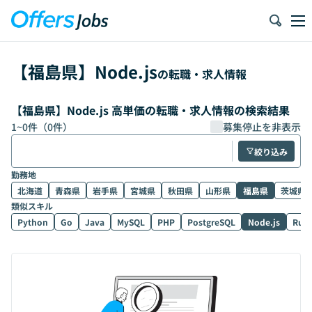
【
福島県
】
Node.js
の転職・求人情報
【福島県】Node.js 高単価の転職・求人情報の検索結果
1
~
0
件（
0
件）
募集停止を非表示
絞り込み
勤務地
北海道
青森県
岩手県
宮城県
秋田県
山形県
福島県
茨城県
類似スキル
Python
Go
Java
MySQL
PHP
PostgreSQL
Node.js
Rub