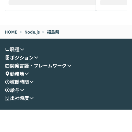
えします。 前半のLTでは、ハヤカワ氏より
え、次々と新し
メルカリでの判断基準をもとに「なぜClau
それぞれの本当
de CodeはNGになりがちで、なぜCowork
スクごとに最適
なら安全なのか」を解説いただいた上で、C
すのは至難の業です。 そこで
HOME
oworkの基本的な機能をご紹介いただきま
>
Node.js
>
福島県
は、LLMのフ
す。 続く公開デモでは、実際にCoworkを
ント構築の最前
使ってワークフローを構築する様子をお見
社松尾研究所の尾
職種
せいただきます。数分でワークフローが完
e・Codex・G
ポジション
成する手軽さや、Gmail等の外部サービス
分けの考え方を紐
とセキュアに連携できるポイントなど、実
使わなくなった
開発言語・フレームワーク
演を通じて具体的なイメージをお届けしま
らではの視点でお
勤務地
す。 後半のディスカッションでは、セキュ
のAIに絞るべ
稼働時間
リティの考え方や社内導入の進め方など、
迷っている方か
給与
現場目線でさらに深掘りしていきます。
最適化したい方
「自分の業務をAIで自動化してみたいけ
ご参加をお待ち
出社頻度
ど、何から始めればいいかわからない」と
いう方にこそ参加いただきたいイベントで
す。