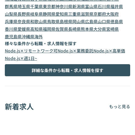
群馬県
埼玉県
千葉県
東京都
神奈川県
新潟県
富山県
石川県
福井県
山梨県
長野県
岐阜県
静岡県
愛知県
三重県
滋賀県
京都府
大阪府
兵庫県
奈良県
和歌山県
鳥取県
島根県
岡山県
広島県
山口県
徳島県
香川県
愛媛県
高知県
福岡県
佐賀県
長崎県
熊本県
大分県
宮崎県
鹿児島県
沖縄県
海外
様々な条件から転職・求人情報を探す
Node.js✕リモートワーク可
Node.js✕業務委託
Node.js✕高単価
Node.js✕週1日~
詳細な条件から転職・求人情報を探す
新着求人
もっと見る