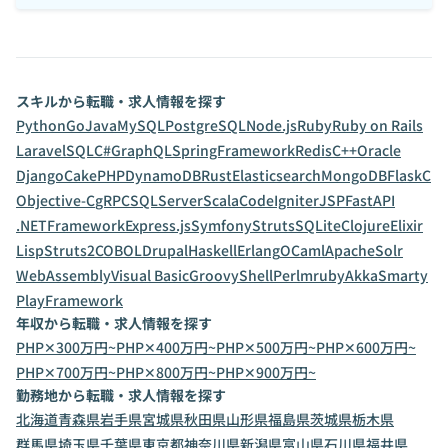
スキルから転職・求人情報を探す
Python
Go
Java
MySQL
PostgreSQL
Node.js
Ruby
Ruby on Rails
Laravel
SQL
C#
GraphQL
SpringFramework
Redis
C++
Oracle
Django
CakePHP
DynamoDB
Rust
Elasticsearch
MongoDB
Flask
C
Objective-C
gRPC
SQLServer
Scala
CodeIgniter
JSP
FastAPI
.NETFramework
Express.js
Symfony
Struts
SQLite
Clojure
Elixir
Lisp
Struts2
COBOL
Drupal
Haskell
Erlang
OCaml
ApacheSolr
WebAssembly
Visual Basic
Groovy
Shell
Perl
mruby
Akka
Smarty
PlayFramework
年収から転職・求人情報を探す
PHP✕300万円~
PHP✕400万円~
PHP✕500万円~
PHP✕600万円~
PHP✕700万円~
PHP✕800万円~
PHP✕900万円~
勤務地から転職・求人情報を探す
北海道
青森県
岩手県
宮城県
秋田県
山形県
福島県
茨城県
栃木県
群馬県
埼玉県
千葉県
東京都
神奈川県
新潟県
富山県
石川県
福井県