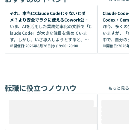
開催前
開催前
それ、本当にClaude Codeじゃないとダ
Claude Co
メ？より安全でラクに使えるCowork公開
Codex・Gem
デモ
いま、AIを活用した業務効率化の文脈で「C
昨今、多くの生
laude Code」が大きな注目を集めていま
いますが、「Code
す。しかし、いざ導入しようとすると、セ
中で、自分のタ
キュリティ面の懸念や権限管理のハードル
開催日:
2026年8月26日(水)19:00
~
20:00
いいのか」を自
開催日:
2026年8
から、気軽に使えないケースも多いのでは
か？ 「なんとなく誰かが良いと言っていた
ないでしょうか。 Coworkは、非エンジニ
から」「SNS
アでも簡単に安全に扱えるよう作られた機
ら」と、周りの
能です。そして実は、日常の業務領域であ
ている方も少な
れば「Coworkで十分にカバーできる」だ
Iのポテンシャル
転職に役立つノウハウ
けでなく、想像以上の範囲まで自動化でき
は、評判ではな
もっと見る
ることは、まだあまり知られていません。
ているAIを選ぶこ
そこで本イベントでは、メルカリで生成AI
もやり取りを重
推進を担当されているハヤカワ五味氏をお
まで文脈を忘れず
迎えし、Coworkを使った業務自動化の実
キストだけでな
際を、公開デモを交えてわかりやすくお伝
うときに一番打率が
えします。 前半のLTでは、ハヤカワ氏より
え、次々と新し
メルカリでの判断基準をもとに「なぜClau
それぞれの本当