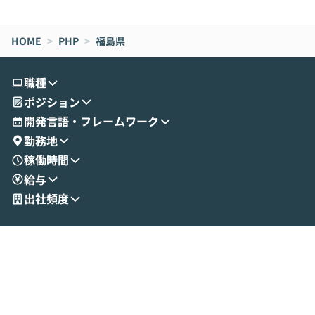
de CodeはNGになりがちで、なぜCowork
スクごとに最適
なら安全なのか」を解説いただいた上で、C
すのは至難の業です。 そこで
HOME
oworkの基本的な機能をご紹介いただきま
>
PHP
>
福島県
は、LLMのフ
す。 続く公開デモでは、実際にCoworkを
ント構築の最前
使ってワークフローを構築する様子をお見
社松尾研究所の尾
職種
せいただきます。数分でワークフローが完
e・Codex・G
ポジション
成する手軽さや、Gmail等の外部サービス
分けの考え方を紐
とセキュアに連携できるポイントなど、実
使わなくなった
開発言語・フレームワーク
演を通じて具体的なイメージをお届けしま
らではの視点でお
勤務地
す。 後半のディスカッションでは、セキュ
のAIに絞るべ
稼働時間
リティの考え方や社内導入の進め方など、
迷っている方か
給与
現場目線でさらに深掘りしていきます。
最適化したい方
「自分の業務をAIで自動化してみたいけ
ご参加をお待ち
出社頻度
ど、何から始めればいいかわからない」と
いう方にこそ参加いただきたいイベントで
す。