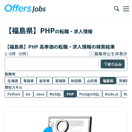
【
福島県
】
PHP
の転職・求人情報
【福島県】PHP 高単価の転職・求人情報の検索結果
1
~
0
件（
0
件）
募集停止を非表示
絞り込み
勤務地
北海道
青森県
岩手県
宮城県
秋田県
山形県
福島県
茨城県
類似スキル
Python
Go
Java
MySQL
PHP
PostgreSQL
Node.js
Rub