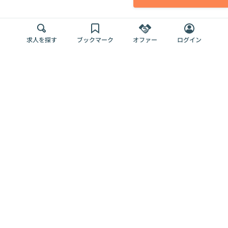
求人を探す
ブックマーク
オファー
ログイン
メディア
サービス
キャリアアップ
採用担当者さま
各種媒体
を目指す
トップページ
Offers AI
Offers
ログイン
利用規約
新規登録・ロ
RPO
Magazine
プライバシー
グイン
Offers HR
予算型リテー
ポリシー
案件を探す
Magazine
導入事例
ナー
外部送信ツー
Offers 職務経
Offers デジタ
ルの一覧
歴
ル人材総研
お役立ち
人事AIコンサ
Offers AI
資料
ルティング
Harness
企業を探す
よくある
求人掲載無料
イベント情報
ご質問
プラン