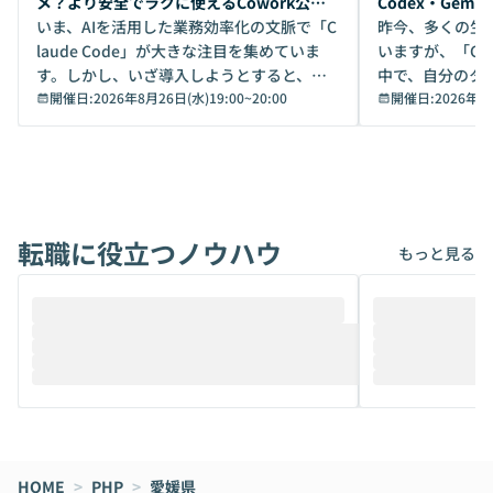
メ？より安全でラクに使えるCowork公開
Codex・Gem
デモ
いま、AIを活用した業務効率化の文脈で「C
昨今、多くの生
laude Code」が大きな注目を集めていま
いますが、「Code
す。しかし、いざ導入しようとすると、セ
中で、自分のタ
キュリティ面の懸念や権限管理のハードル
開催日:
2026年8月26日(水)19:00
~
20:00
いいのか」を自
開催日:
2026年8
から、気軽に使えないケースも多いのでは
か？ 「なんとなく誰かが良いと言っていた
ないでしょうか。 Coworkは、非エンジニ
から」「SNS
アでも簡単に安全に扱えるよう作られた機
ら」と、周りの
能です。そして実は、日常の業務領域であ
ている方も少な
れば「Coworkで十分にカバーできる」だ
Iのポテンシャル
転職に役立つノウハウ
けでなく、想像以上の範囲まで自動化でき
は、評判ではな
もっと見る
ることは、まだあまり知られていません。
ているAIを選ぶこ
そこで本イベントでは、メルカリで生成AI
もやり取りを重
推進を担当されているハヤカワ五味氏をお
まで文脈を忘れず
迎えし、Coworkを使った業務自動化の実
キストだけでな
際を、公開デモを交えてわかりやすくお伝
うときに一番打率が
えします。 前半のLTでは、ハヤカワ氏より
え、次々と新し
メルカリでの判断基準をもとに「なぜClau
それぞれの本当
de CodeはNGになりがちで、なぜCowork
スクごとに最適
なら安全なのか」を解説いただいた上で、C
すのは至難の業です。 そこで
HOME
oworkの基本的な機能をご紹介いただきま
>
PHP
>
愛媛県
は、LLMのフ