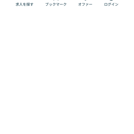
求人を探す
ブックマーク
オファー
ログイン
メディア
サービス
キャリアアップ
採用担当者さま
各種媒体
を目指す
トップページ
Offers AI
Offers
ログイン
利用規約
新規登録・ロ
RPO
Magazine
プライバシー
グイン
Offers HR
予算型リテー
ポリシー
案件を探す
Magazine
導入事例
ナー
外部送信ツー
Offers 職務経
Offers デジタ
ルの一覧
歴
ル人材総研
お役立ち
人事AIコンサ
Offers AI
資料
ルティング
Harness
企業を探す
よくある
求人掲載無料
イベント情報
ご質問
プラン
ヘルプページ
掲載企業/求人
イベント
エンジニア採
の削除依頼
情報
用力チェック