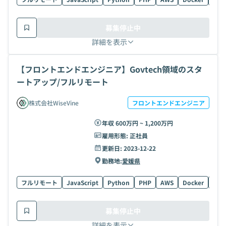
募集停止中
詳細を表示
【フロントエンドエンジニア】Govtech領域のスタ
ートアップ/フルリモート
株式会社WiseVine
フロントエンドエンジニア
年収 600万円 ~ 1,200万円
雇用形態:
正社員
更新日:
2023-12-22
勤務地:
愛媛県
フルリモート
JavaScript
Python
PHP
AWS
Docker
MyS
募集停止中
詳細を表示