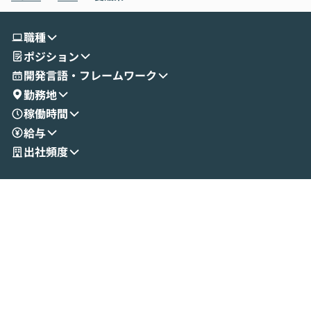
す。 続く公開デモでは、実際にCoworkを
ント構築の最前
使ってワークフローを構築する様子をお見
社松尾研究所の尾
職種
せいただきます。数分でワークフローが完
e・Codex・G
ポジション
成する手軽さや、Gmail等の外部サービス
分けの考え方を紐
とセキュアに連携できるポイントなど、実
使わなくなった
開発言語・フレームワーク
演を通じて具体的なイメージをお届けしま
らではの視点でお
勤務地
す。 後半のディスカッションでは、セキュ
のAIに絞るべ
稼働時間
リティの考え方や社内導入の進め方など、
迷っている方か
給与
現場目線でさらに深掘りしていきます。
最適化したい方
「自分の業務をAIで自動化してみたいけ
ご参加をお待ち
出社頻度
ど、何から始めればいいかわからない」と
いう方にこそ参加いただきたいイベントで
す。