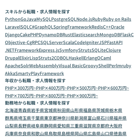
スキルから転職・求人情報を探す
Python
Go
Java
MySQL
PostgreSQL
Node.js
Ruby
Ruby on Rails
Laravel
SQL
C#
GraphQL
SpringFramework
Redis
C++
Oracle
Django
CakePHP
DynamoDB
Rust
Elasticsearch
MongoDB
Flask
C
Objective-C
gRPC
SQLServer
Scala
CodeIgniter
JSP
FastAPI
.NETFramework
Express.js
Symfony
Struts
SQLite
Clojure
Drupal
Elixir
Lisp
Struts2
COBOL
Haskell
Erlang
OCaml
ApacheSolr
WebAssembly
Visual Basic
Groovy
Shell
Perl
mruby
Akka
Smarty
PlayFramework
年収から転職・求人情報を探す
PHP✕300万円~
PHP✕400万円~
PHP✕500万円~
PHP✕600万円~
PHP✕700万円~
PHP✕800万円~
PHP✕900万円~
勤務地から転職・求人情報を探す
北海道
青森県
岩手県
宮城県
秋田県
山形県
福島県
茨城県
栃木県
群馬県
埼玉県
千葉県
東京都
神奈川県
新潟県
富山県
石川県
福井県
山梨県
長野県
岐阜県
静岡県
愛知県
三重県
滋賀県
京都府
大阪府
兵庫県
奈良県
和歌山県
鳥取県
島根県
岡山県
広島県
山口県
徳島県