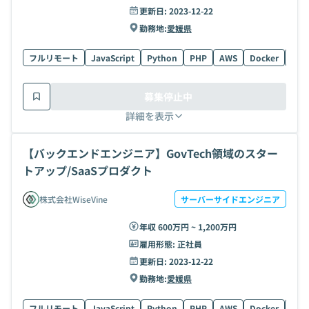
更新日:
2023-12-22
勤務地:
愛媛県
フルリモート
JavaScript
Python
PHP
AWS
Docker
MyS
募集停止中
詳細を表示
【バックエンドエンジニア】GovTech領域のスター
トアップ/SaaSプロダクト
株式会社WiseVine
サーバーサイドエンジニア
年収 600万円 ~ 1,200万円
雇用形態:
正社員
更新日:
2023-12-22
勤務地:
愛媛県
フルリモート
JavaScript
Python
PHP
AWS
Docker
MyS