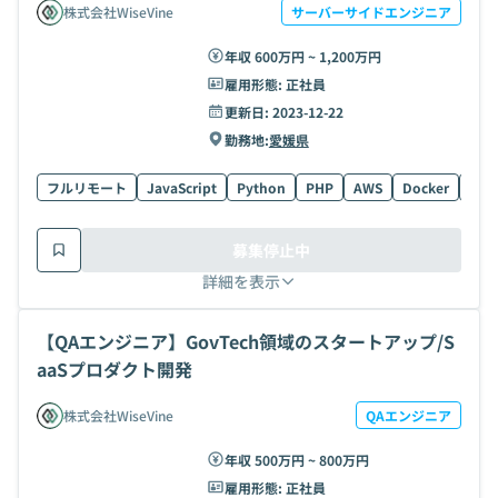
株式会社WiseVine
サーバーサイドエンジニア
年収 600万円 ~ 1,200万円
雇用形態:
正社員
更新日:
2023-12-22
勤務地:
愛媛県
フルリモート
JavaScript
Python
PHP
AWS
Docker
MyS
募集停止中
詳細を表示
【QAエンジニア】GovTech領域のスタートアップ/S
aaSプロダクト開発
株式会社WiseVine
QAエンジニア
年収 500万円 ~ 800万円
雇用形態:
正社員