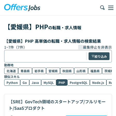
【
愛媛県
】
PHP
の転職・求人情報
【愛媛県】PHP 高単価の転職・求人情報の検索結果
1
~
7
件（
7
件）
募集停止を非表示
絞り込み
勤務地
北海道
青森県
岩手県
宮城県
秋田県
山形県
福島県
茨城県
類似スキル
Python
Go
Java
MySQL
PHP
PostgreSQL
Node.js
Rub
【SRE】GovTech領域のスタートアップ/フルリモー
ト/SaaSプロダクト