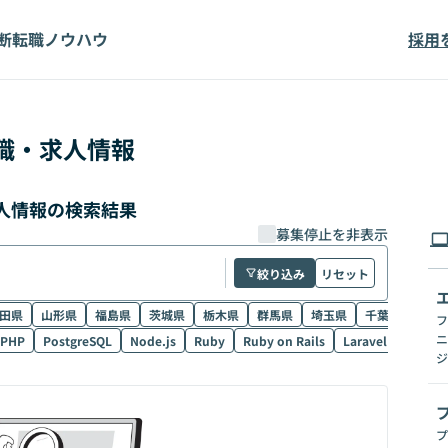
断
転職ノウハウ
採用
職・求人情報
求人情報の検索結果
募集停止を非表示
絞り込み
リセット
田県
山形県
福島県
茨城県
栃木県
群馬県
埼玉県
千葉県
東京
フ
ニ
PHP
PostgreSQL
Node.js
Ruby
Ruby on Rails
Laravel
SQL
ジ
プ