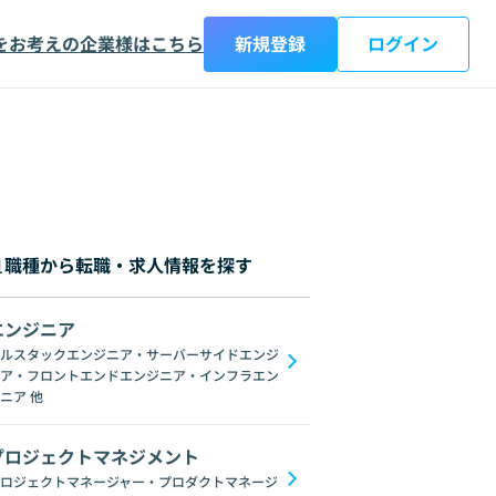
をお考えの企業様はこちら
新規登録
ログイン
職種から転職・求人情報を探す
エンジニア
都
神奈川県
新潟県
富山県
石川県
福井県
山梨県
長野県
岐阜
ルスタックエンジニア・サーバーサイドエンジ
ア・フロントエンドエンジニア・インフラエン
C#
GraphQL
SpringFramework
Redis
C++
Oracle
Django
C
ニア
他
プロジェクトマネジメント
ロジェクトマネージャー・プロダクトマネージ