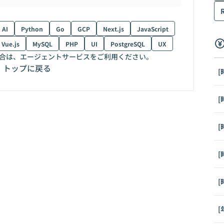
AI
Python
Go
GCP
Next.js
JavaScript
Vue.js
MySQL
PHP
UI
PostgreSQL
UX
合は、エージェントサービスをご利用ください。
トップに戻る
[
[
[
[
[
[