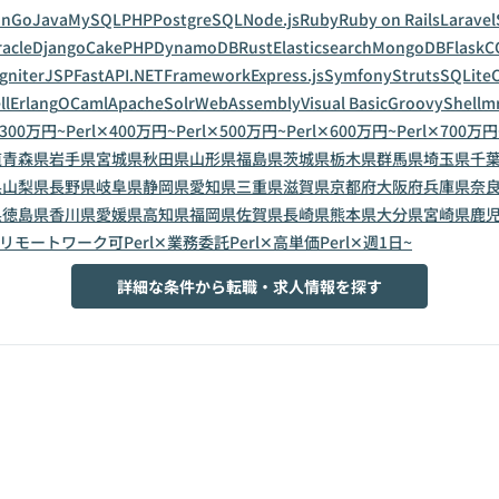
on
Go
Java
MySQL
PHP
PostgreSQL
Node.js
Ruby
Ruby on Rails
Laravel
acle
Django
CakePHP
DynamoDB
Rust
Elasticsearch
MongoDB
Flask
C
gniter
JSP
FastAPI
.NETFramework
Express.js
Symfony
Struts
SQLite
C
ll
Erlang
OCaml
ApacheSolr
WebAssembly
Visual Basic
Groovy
Shell
m
✕300万円~
Perl✕400万円~
Perl✕500万円~
Perl✕600万円~
Perl✕700万円
道
青森県
岩手県
宮城県
秋田県
山形県
福島県
茨城県
栃木県
群馬県
埼玉県
千
県
山梨県
長野県
岐阜県
静岡県
愛知県
三重県
滋賀県
京都府
大阪府
兵庫県
奈
県
徳島県
香川県
愛媛県
高知県
福岡県
佐賀県
長崎県
熊本県
大分県
宮崎県
鹿
l✕リモートワーク可
Perl✕業務委託
Perl✕高単価
Perl✕週1日~
詳細な条件から転職・求人情報を探す