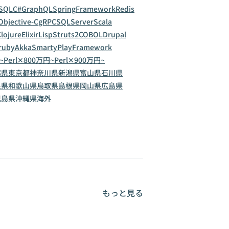
SQL
C#
GraphQL
SpringFramework
Redis
Objective-C
gRPC
SQLServer
Scala
lojure
Elixir
Lisp
Struts2
COBOL
Drupal
ruby
Akka
Smarty
PlayFramework
~
Perl✕800万円~
Perl✕900万円~
葉県
東京都
神奈川県
新潟県
富山県
石川県
良県
和歌山県
鳥取県
島根県
岡山県
広島県
児島県
沖縄県
海外
もっと見る