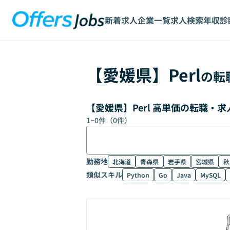
新着求人
企業一覧
求人検索
年収診
【
愛媛県
】
Perl
の転
【愛媛県】Perl 高単価の転職・
1
~
0
件（
0
件）
勤務地
北海道
青森県
岩手県
宮城県
秋
類似スキル
Python
Go
Java
MySQL