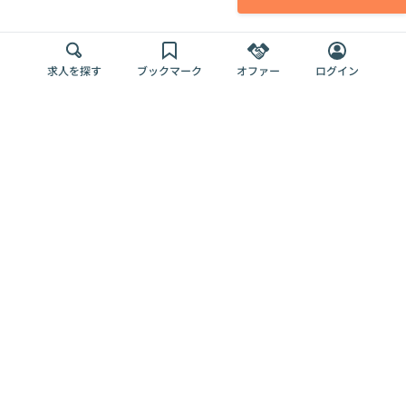
求人を探す
ブックマーク
オファー
ログイン
メディア
サービス
キャリアアップ
採用担当者さま
各種媒体
を目指す
トップページ
Offers AI
Offers
ログイン
利用規約
新規登録・ロ
RPO
Magazine
プライバシー
グイン
Offers HR
予算型リテー
ポリシー
案件を探す
Magazine
導入事例
ナー
外部送信ツー
Offers 職務経
Offers デジタ
ルの一覧
歴
ル人材総研
お役立ち
人事AIコンサ
Offers AI
資料
ルティング
Harness
企業を探す
よくある
求人掲載無料
イベント情報
ご質問
プラン