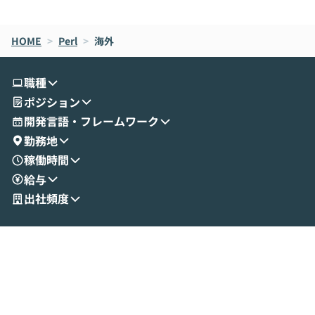
de CodeはNGになりがちで、なぜCowork
スクごとに最適
なら安全なのか」を解説いただいた上で、C
すのは至難の業です。 そこで
HOME
oworkの基本的な機能をご紹介いただきま
>
Perl
>
海外
は、LLMのフ
す。 続く公開デモでは、実際にCoworkを
ント構築の最前
使ってワークフローを構築する様子をお見
社松尾研究所の尾
職種
せいただきます。数分でワークフローが完
e・Codex・G
ポジション
成する手軽さや、Gmail等の外部サービス
分けの考え方を紐
とセキュアに連携できるポイントなど、実
使わなくなった
開発言語・フレームワーク
演を通じて具体的なイメージをお届けしま
らではの視点でお
勤務地
す。 後半のディスカッションでは、セキュ
のAIに絞るべ
稼働時間
リティの考え方や社内導入の進め方など、
迷っている方か
給与
現場目線でさらに深掘りしていきます。
最適化したい方
「自分の業務をAIで自動化してみたいけ
ご参加をお待ち
出社頻度
ど、何から始めればいいかわからない」と
いう方にこそ参加いただきたいイベントで
す。