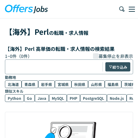
【
海外
】
Perl
の転職・求人情報
【海外】Perl 高単価の転職・求人情報の検索結果
1
~
0
件（
0
件）
募集停止を非表示
絞り込み
勤務地
北海道
青森県
岩手県
宮城県
秋田県
山形県
福島県
茨城県
類似スキル
Python
Go
Java
MySQL
PHP
PostgreSQL
Node.js
Rub