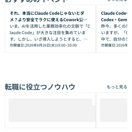
開催前
開催前
それ、本当にClaude Codeじゃないとダ
Claude Co
メ？より安全でラクに使えるCowork公開
Codex・Gem
デモ
いま、AIを活用した業務効率化の文脈で「C
昨今、多くの生
laude Code」が大きな注目を集めていま
いますが、「Code
す。しかし、いざ導入しようとすると、セ
中で、自分のタ
キュリティ面の懸念や権限管理のハードル
開催日:
2026年8月26日(水)19:00
~
20:00
いいのか」を自
開催日:
2026年8
から、気軽に使えないケースも多いのでは
か？ 「なんとなく誰かが良いと言っていた
ないでしょうか。 Coworkは、非エンジニ
から」「SNS
アでも簡単に安全に扱えるよう作られた機
ら」と、周りの
能です。そして実は、日常の業務領域であ
ている方も少な
れば「Coworkで十分にカバーできる」だ
Iのポテンシャル
転職に役立つノウハウ
けでなく、想像以上の範囲まで自動化でき
は、評判ではな
もっと見る
ることは、まだあまり知られていません。
ているAIを選ぶこ
そこで本イベントでは、メルカリで生成AI
もやり取りを重
推進を担当されているハヤカワ五味氏をお
まで文脈を忘れず
迎えし、Coworkを使った業務自動化の実
キストだけでな
際を、公開デモを交えてわかりやすくお伝
うときに一番打率が
えします。 前半のLTでは、ハヤカワ氏より
え、次々と新し
メルカリでの判断基準をもとに「なぜClau
それぞれの本当