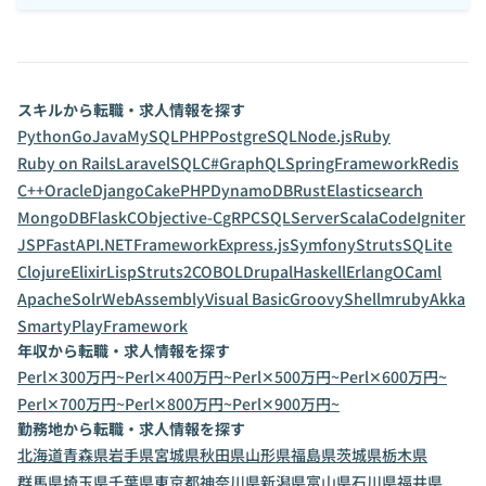
スキルから転職・求人情報を探す
Python
Go
Java
MySQL
PHP
PostgreSQL
Node.js
Ruby
Ruby on Rails
Laravel
SQL
C#
GraphQL
SpringFramework
Redis
C++
Oracle
Django
CakePHP
DynamoDB
Rust
Elasticsearch
MongoDB
Flask
C
Objective-C
gRPC
SQLServer
Scala
CodeIgniter
JSP
FastAPI
.NETFramework
Express.js
Symfony
Struts
SQLite
Clojure
Elixir
Lisp
Struts2
COBOL
Drupal
Haskell
Erlang
OCaml
ApacheSolr
WebAssembly
Visual Basic
Groovy
Shell
mruby
Akka
Smarty
PlayFramework
年収から転職・求人情報を探す
Perl✕300万円~
Perl✕400万円~
Perl✕500万円~
Perl✕600万円~
Perl✕700万円~
Perl✕800万円~
Perl✕900万円~
勤務地から転職・求人情報を探す
北海道
青森県
岩手県
宮城県
秋田県
山形県
福島県
茨城県
栃木県
群馬県
埼玉県
千葉県
東京都
神奈川県
新潟県
富山県
石川県
福井県