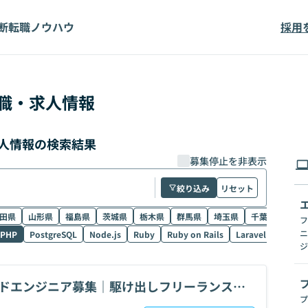
断
転職ノウハウ
採用
職・求人情報
求人情報の検索結果
募集停止を非表示
絞り込み
リセット
田県
山形県
福島県
茨城県
栃木県
群馬県
埼玉県
千葉県
東京
フ
ニ
PHP
PostgreSQL
Node.js
Ruby
Ruby on Rails
Laravel
SQL
ジ
ンドエンジニア募集｜駆け出しフリーランス歓
プ