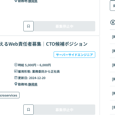
勤務地:
静岡県
募集停止中
[
えるWeb責任者募集｜CTO候補ポジション
[
サーバーサイドエンジニア
[
時給 5,000円 ~ 6,000円
雇用形態:
業務委託から正社員
更新日:
2024-12-20
[
勤務地:
静岡県
[
croservices
[
募集停止中