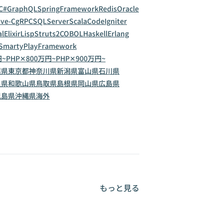
C#
GraphQL
SpringFramework
Redis
Oracle
ive-C
gRPC
SQLServer
Scala
CodeIgniter
al
Elixir
Lisp
Struts2
COBOL
Haskell
Erlang
Smarty
PlayFramework
円~
PHP✕800万円~
PHP✕900万円~
葉県
東京都
神奈川県
新潟県
富山県
石川県
良県
和歌山県
鳥取県
島根県
岡山県
広島県
児島県
沖縄県
海外
もっと見る