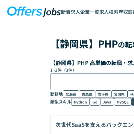
新着求人
企業一覧
求人検索
年収診
【
静岡県
】
PHP
の転
【静岡県】PHP 高単価の転職・
1
~
3
件（
3
件）
勤務地
北海道
青森県
岩手県
宮城県
秋
類似スキル
Python
Go
Java
MySQL
次世代SaaSを支えるバックエ
迎！