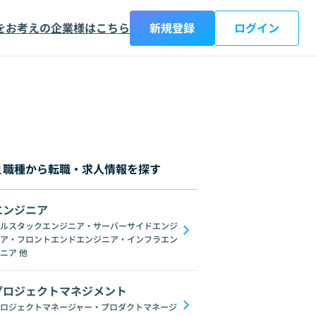
をお考えの企業様はこちら
新規登録
ログイン
職種から転職・求人情報を探す
エンジニア
都
神奈川県
新潟県
富山県
石川県
福井県
山梨県
長野県
岐阜
ルスタックエンジニア・サーバーサイドエンジ
ア・フロントエンドエンジニア・インフラエン
C#
GraphQL
SpringFramework
Redis
Oracle
C++
Django
C
ニア
他
プロジェクトマネジメント
ロジェクトマネージャー・プロダクトマネージ