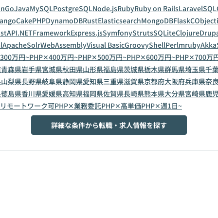
on
Go
Java
MySQL
PostgreSQL
Node.js
Ruby
Ruby on Rails
Laravel
SQL
jango
CakePHP
DynamoDB
Rust
Elasticsearch
MongoDB
Flask
C
Object
astAPI
.NETFramework
Express.js
Symfony
Struts
SQLite
Clojure
Drup
l
ApacheSolr
WebAssembly
Visual Basic
Groovy
Shell
Perl
mruby
Akka
300万円~
PHP✕400万円~
PHP✕500万円~
PHP✕600万円~
PHP✕700万
道
青森県
岩手県
宮城県
秋田県
山形県
福島県
茨城県
栃木県
群馬県
埼玉県
千
県
山梨県
長野県
岐阜県
静岡県
愛知県
三重県
滋賀県
京都府
大阪府
兵庫県
奈
県
徳島県
香川県
愛媛県
高知県
福岡県
佐賀県
長崎県
熊本県
大分県
宮崎県
鹿
✕リモートワーク可
PHP✕業務委託
PHP✕高単価
PHP✕週1日~
詳細な条件から転職・求人情報を探す