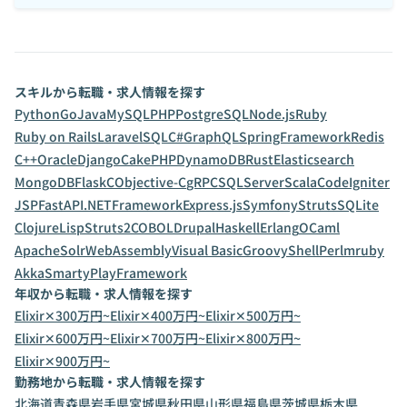
スキルから転職・求人情報を探す
Python
Go
Java
MySQL
PHP
PostgreSQL
Node.js
Ruby
Ruby on Rails
Laravel
SQL
C#
GraphQL
SpringFramework
Redis
C++
Oracle
Django
CakePHP
DynamoDB
Rust
Elasticsearch
MongoDB
Flask
C
Objective-C
gRPC
SQLServer
Scala
CodeIgniter
JSP
FastAPI
.NETFramework
Express.js
Symfony
Struts
SQLite
Clojure
Lisp
Struts2
COBOL
Drupal
Haskell
Erlang
OCaml
ApacheSolr
WebAssembly
Visual Basic
Groovy
Shell
Perl
mruby
Akka
Smarty
PlayFramework
年収から転職・求人情報を探す
Elixir✕300万円~
Elixir✕400万円~
Elixir✕500万円~
Elixir✕600万円~
Elixir✕700万円~
Elixir✕800万円~
Elixir✕900万円~
勤務地から転職・求人情報を探す
北海道
青森県
岩手県
宮城県
秋田県
山形県
福島県
茨城県
栃木県