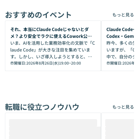
おすすめのイベント
もっと見る
開催前
開催前
それ、本当にClaude Codeじゃないとダ
Claude Co
メ？より安全でラクに使えるCowork公開
Codex・Gem
デモ
いま、AIを活用した業務効率化の文脈で「C
昨今、多くの生
laude Code」が大きな注目を集めていま
いますが、「Code
す。しかし、いざ導入しようとすると、セ
中で、自分のタ
キュリティ面の懸念や権限管理のハードル
開催日:
2026年8月26日(水)19:00
~
20:00
いいのか」を自
開催日:
2026年8
から、気軽に使えないケースも多いのでは
か？ 「なんとなく誰かが良いと言っていた
ないでしょうか。 Coworkは、非エンジニ
から」「SNS
アでも簡単に安全に扱えるよう作られた機
ら」と、周りの
能です。そして実は、日常の業務領域であ
ている方も少な
れば「Coworkで十分にカバーできる」だ
Iのポテンシャル
転職に役立つノウハウ
けでなく、想像以上の範囲まで自動化でき
は、評判ではな
もっと見る
ることは、まだあまり知られていません。
ているAIを選ぶこ
そこで本イベントでは、メルカリで生成AI
もやり取りを重
推進を担当されているハヤカワ五味氏をお
まで文脈を忘れず
迎えし、Coworkを使った業務自動化の実
キストだけでな
際を、公開デモを交えてわかりやすくお伝
うときに一番打率が