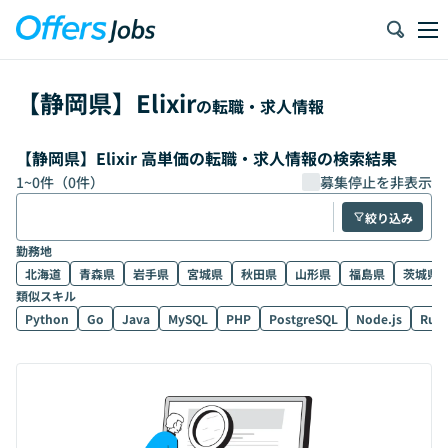
【
静岡県
】
Elixir
の転職・求人情報
【静岡県】Elixir 高単価の転職・求人情報の検索結果
1
~
0
件（
0
件）
募集停止を非表示
絞り込み
勤務地
北海道
青森県
岩手県
宮城県
秋田県
山形県
福島県
茨城県
類似スキル
Python
Go
Java
MySQL
PHP
PostgreSQL
Node.js
Rub