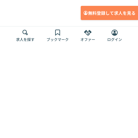
無料登録して求人を見る
求人を探す
ブックマーク
オファー
ログイン
メディア
サービス
キャリアアップ
採用担当者さま
各種媒体
を目指す
トップページ
Offers AI
Offers
ログイン
利用規約
新規登録・ロ
RPO
Magazine
プライバシー
グイン
Offers HR
予算型リテー
ポリシー
案件を探す
Magazine
導入事例
ナー
外部送信ツー
Offers 職務経
Offers デジタ
ルの一覧
歴
ル人材総研
お役立ち
人事AIコンサ
Offers AI
資料
ルティング