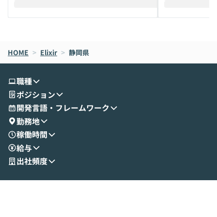
えします。 前半のLTでは、ハヤカワ氏より
え、次々と新し
メルカリでの判断基準をもとに「なぜClau
それぞれの本当
de CodeはNGになりがちで、なぜCowork
スクごとに最適
なら安全なのか」を解説いただいた上で、C
すのは至難の業です。 そこで
HOME
oworkの基本的な機能をご紹介いただきま
>
Elixir
>
静岡県
は、LLMのフ
す。 続く公開デモでは、実際にCoworkを
ント構築の最前
使ってワークフローを構築する様子をお見
社松尾研究所の尾
職種
せいただきます。数分でワークフローが完
e・Codex・G
ポジション
成する手軽さや、Gmail等の外部サービス
分けの考え方を紐
とセキュアに連携できるポイントなど、実
使わなくなった
開発言語・フレームワーク
演を通じて具体的なイメージをお届けしま
らではの視点でお
勤務地
す。 後半のディスカッションでは、セキュ
のAIに絞るべ
稼働時間
リティの考え方や社内導入の進め方など、
迷っている方か
給与
現場目線でさらに深掘りしていきます。
最適化したい方
「自分の業務をAIで自動化してみたいけ
ご参加をお待ち
出社頻度
ど、何から始めればいいかわからない」と
いう方にこそ参加いただきたいイベントで
す。