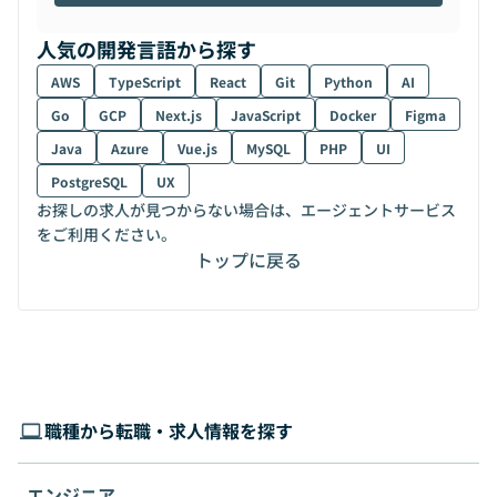
人気の開発言語から探す
AWS
TypeScript
React
Git
Python
AI
Go
GCP
Next.js
JavaScript
Docker
Figma
Java
Azure
Vue.js
MySQL
PHP
UI
PostgreSQL
UX
お探しの求人が見つからない場合は、エージェントサービス
をご利用ください。
トップに戻る
職種から転職・求人情報を探す
エンジニア