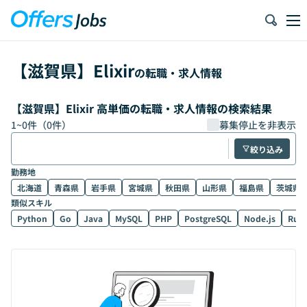
【
滋賀県
】
Elixir
の転職・求人情報
【滋賀県】Elixir 高単価の転職・求人情報の検索結果
1
~
0
件（
0
件）
募集停止を非表示
絞り込み
勤務地
北海道
青森県
岩手県
宮城県
秋田県
山形県
福島県
茨城県
類似スキル
Python
Go
Java
MySQL
PHP
PostgreSQL
Node.js
Rub