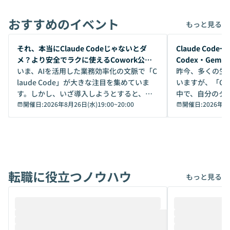
おすすめのイベント
もっと見る
開催前
開催前
それ、本当にClaude Codeじゃないとダ
Claude Co
メ？より安全でラクに使えるCowork公開
Codex・Gem
デモ
いま、AIを活用した業務効率化の文脈で「C
昨今、多くの生
laude Code」が大きな注目を集めていま
いますが、「Code
す。しかし、いざ導入しようとすると、セ
中で、自分のタ
キュリティ面の懸念や権限管理のハードル
開催日:
2026年8月26日(水)19:00
~
20:00
いいのか」を自
開催日:
2026年8
から、気軽に使えないケースも多いのでは
か？ 「なんとなく誰かが良いと言っていた
ないでしょうか。 Coworkは、非エンジニ
から」「SNS
アでも簡単に安全に扱えるよう作られた機
ら」と、周りの
能です。そして実は、日常の業務領域であ
ている方も少な
れば「Coworkで十分にカバーできる」だ
Iのポテンシャル
転職に役立つノウハウ
けでなく、想像以上の範囲まで自動化でき
は、評判ではな
もっと見る
ることは、まだあまり知られていません。
ているAIを選ぶこ
そこで本イベントでは、メルカリで生成AI
もやり取りを重
推進を担当されているハヤカワ五味氏をお
まで文脈を忘れず
迎えし、Coworkを使った業務自動化の実
キストだけでな
際を、公開デモを交えてわかりやすくお伝
うときに一番打率が