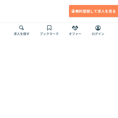
無料登録して求人を見る
求人を探す
ブックマーク
オファー
ログイン
メディア
サービス
キャリアアップ
採用担当者さま
各種媒体
を目指す
トップページ
Offers AI
Offers
ログイン
利用規約
新規登録・ロ
RPO
Magazine
プライバシー
グイン
Offers HR
予算型リテー
ポリシー
案件を探す
Magazine
導入事例
ナー
外部送信ツー
Offers 職務経
Offers デジタ
ルの一覧
歴
ル人材総研
お役立ち
人事AIコンサ
Offers AI
資料
ルティング