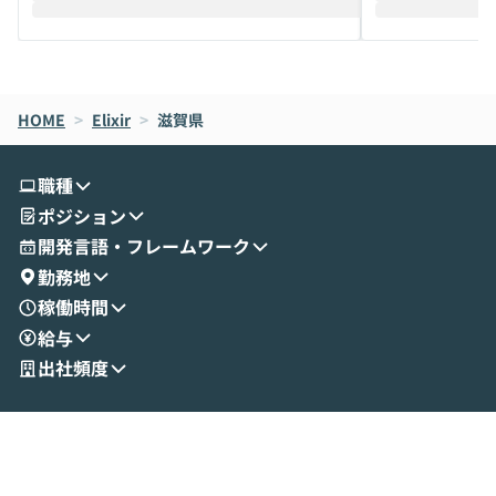
えします。 前半のLTでは、ハヤカワ氏より
え、次々と新し
メルカリでの判断基準をもとに「なぜClau
それぞれの本当
de CodeはNGになりがちで、なぜCowork
スクごとに最適
なら安全なのか」を解説いただいた上で、C
すのは至難の業です。 そこで
HOME
oworkの基本的な機能をご紹介いただきま
>
Elixir
>
滋賀県
は、LLMのフ
す。 続く公開デモでは、実際にCoworkを
ント構築の最前
使ってワークフローを構築する様子をお見
社松尾研究所の尾
職種
せいただきます。数分でワークフローが完
e・Codex・G
ポジション
成する手軽さや、Gmail等の外部サービス
分けの考え方を紐
とセキュアに連携できるポイントなど、実
使わなくなった
開発言語・フレームワーク
演を通じて具体的なイメージをお届けしま
らではの視点でお
勤務地
す。 後半のディスカッションでは、セキュ
のAIに絞るべ
稼働時間
リティの考え方や社内導入の進め方など、
迷っている方か
給与
現場目線でさらに深掘りしていきます。
最適化したい方
「自分の業務をAIで自動化してみたいけ
ご参加をお待ち
出社頻度
ど、何から始めればいいかわからない」と
いう方にこそ参加いただきたいイベントで
す。