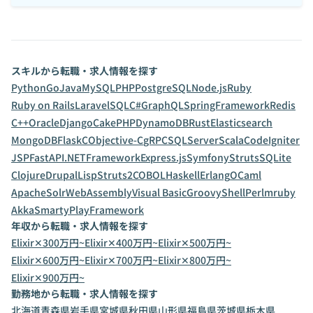
スキルから転職・求人情報を探す
Python
Go
Java
MySQL
PHP
PostgreSQL
Node.js
Ruby
Ruby on Rails
Laravel
SQL
C#
GraphQL
SpringFramework
Redis
C++
Oracle
Django
CakePHP
DynamoDB
Rust
Elasticsearch
MongoDB
Flask
C
Objective-C
gRPC
SQLServer
Scala
CodeIgniter
JSP
FastAPI
.NETFramework
Express.js
Symfony
Struts
SQLite
Clojure
Drupal
Lisp
Struts2
COBOL
Haskell
Erlang
OCaml
ApacheSolr
WebAssembly
Visual Basic
Groovy
Shell
Perl
mruby
Akka
Smarty
PlayFramework
年収から転職・求人情報を探す
Elixir✕300万円~
Elixir✕400万円~
Elixir✕500万円~
Elixir✕600万円~
Elixir✕700万円~
Elixir✕800万円~
Elixir✕900万円~
勤務地から転職・求人情報を探す
北海道
青森県
岩手県
宮城県
秋田県
山形県
福島県
茨城県
栃木県