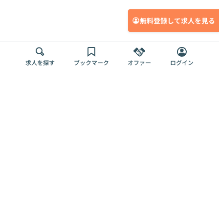
無料登録して求人を見る
求人を探す
ブックマーク
オファー
ログイン
メディア
サービス
キャリアアップ
採用担当者さま
各種媒体
を目指す
トップページ
Offers AI
Offers
ログイン
利用規約
新規登録・ロ
RPO
Magazine
プライバシー
グイン
Offers HR
予算型リテー
ポリシー
案件を探す
Magazine
導入事例
ナー
外部送信ツー
Offers 職務経
Offers デジタ
ルの一覧
歴
ル人材総研
お役立ち
人事AIコンサ
Offers AI
資料
ルティング