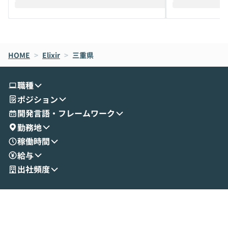
えします。 前半のLTでは、ハヤカワ氏より
え、次々と新し
メルカリでの判断基準をもとに「なぜClau
それぞれの本当
de CodeはNGになりがちで、なぜCowork
スクごとに最適
なら安全なのか」を解説いただいた上で、C
すのは至難の業です。 そこで
HOME
oworkの基本的な機能をご紹介いただきま
>
Elixir
>
三重県
は、LLMのフ
す。 続く公開デモでは、実際にCoworkを
ント構築の最前
使ってワークフローを構築する様子をお見
社松尾研究所の尾
職種
せいただきます。数分でワークフローが完
e・Codex・G
ポジション
成する手軽さや、Gmail等の外部サービス
分けの考え方を紐
とセキュアに連携できるポイントなど、実
使わなくなった
開発言語・フレームワーク
演を通じて具体的なイメージをお届けしま
らではの視点でお
勤務地
す。 後半のディスカッションでは、セキュ
のAIに絞るべ
稼働時間
リティの考え方や社内導入の進め方など、
迷っている方か
給与
現場目線でさらに深掘りしていきます。
最適化したい方
「自分の業務をAIで自動化してみたいけ
ご参加をお待ち
出社頻度
ど、何から始めればいいかわからない」と
いう方にこそ参加いただきたいイベントで
す。