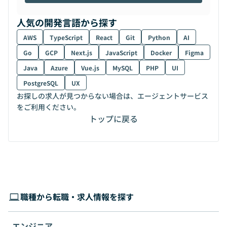
人気の開発言語から探す
AWS
TypeScript
React
Git
Python
AI
Go
GCP
Next.js
JavaScript
Docker
Figma
Java
Azure
Vue.js
MySQL
PHP
UI
PostgreSQL
UX
お探しの求人が見つからない場合は、エージェントサービス
をご利用ください。
トップに戻る
職種から転職・求人情報を探す
エンジニア