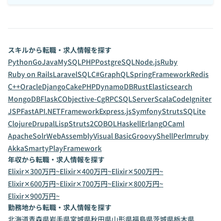
スキルから転職・求人情報を探す
Python
Go
Java
MySQL
PHP
PostgreSQL
Node.js
Ruby
Ruby on Rails
Laravel
SQL
C#
GraphQL
SpringFramework
Redis
C++
Oracle
Django
CakePHP
DynamoDB
Rust
Elasticsearch
MongoDB
Flask
C
Objective-C
gRPC
SQLServer
Scala
CodeIgniter
JSP
FastAPI
.NETFramework
Express.js
Symfony
Struts
SQLite
Clojure
Drupal
Lisp
Struts2
COBOL
Haskell
Erlang
OCaml
ApacheSolr
WebAssembly
Visual Basic
Groovy
Shell
Perl
mruby
Akka
Smarty
PlayFramework
年収から転職・求人情報を探す
Elixir✕300万円~
Elixir✕400万円~
Elixir✕500万円~
Elixir✕600万円~
Elixir✕700万円~
Elixir✕800万円~
Elixir✕900万円~
勤務地から転職・求人情報を探す
北海道
青森県
岩手県
宮城県
秋田県
山形県
福島県
茨城県
栃木県