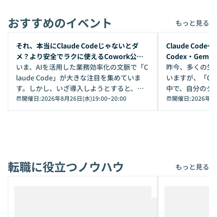
おすすめのイベント
もっと見る
開催前
開催前
それ、本当にClaude Codeじゃないとダ
Claude Co
メ？より安全でラクに使えるCowork公開
Codex・Gem
デモ
いま、AIを活用した業務効率化の文脈で「C
昨今、多くの生
laude Code」が大きな注目を集めていま
いますが、「Code
す。しかし、いざ導入しようとすると、セ
中で、自分のタ
キュリティ面の懸念や権限管理のハードル
開催日:
2026年8月26日(水)19:00
~
20:00
いいのか」を自
開催日:
2026年8
から、気軽に使えないケースも多いのでは
か？ 「なんとなく誰かが良いと言っていた
ないでしょうか。 Coworkは、非エンジニ
から」「SNS
アでも簡単に安全に扱えるよう作られた機
ら」と、周りの
能です。そして実は、日常の業務領域であ
ている方も少な
れば「Coworkで十分にカバーできる」だ
Iのポテンシャル
転職に役立つノウハウ
けでなく、想像以上の範囲まで自動化でき
は、評判ではな
もっと見る
ることは、まだあまり知られていません。
ているAIを選ぶこ
そこで本イベントでは、メルカリで生成AI
もやり取りを重
推進を担当されているハヤカワ五味氏をお
まで文脈を忘れず
迎えし、Coworkを使った業務自動化の実
キストだけでな
際を、公開デモを交えてわかりやすくお伝
うときに一番打率が