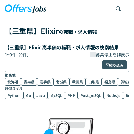
【
三重県
】
Elixir
の転職・求人情報
【三重県】Elixir 高単価の転職・求人情報の検索結果
1
~
0
件（
0
件）
募集停止を非表示
絞り込み
勤務地
北海道
青森県
岩手県
宮城県
秋田県
山形県
福島県
茨城県
類似スキル
Python
Go
Java
MySQL
PHP
PostgreSQL
Node.js
Rub