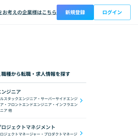
をお考えの企業様はこちら
新規登録
ログイン
職種から転職・求人情報を探す
エンジニア
都
神奈川県
新潟県
富山県
石川県
福井県
山梨県
長野県
岐阜
ルスタックエンジニア・サーバーサイドエンジ
ア・フロントエンドエンジニア・インフラエン
C#
GraphQL
SpringFramework
Redis
C++
Oracle
Django
C
ニア
他
プロジェクトマネジメント
ロジェクトマネージャー・プロダクトマネージ