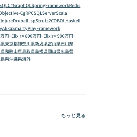
SQL
C#
GraphQL
SpringFramework
Redis
Objective-C
gRPC
SQLServer
Scala
lojure
Drupal
Lisp
Struts2
COBOL
Haskell
y
Akka
Smarty
PlayFramework
00万円~
Elixir✕800万円~
Elixir✕900万円~
葉県
東京都
神奈川県
新潟県
富山県
石川県
良県
和歌山県
鳥取県
島根県
岡山県
広島県
児島県
沖縄県
海外
もっと見る