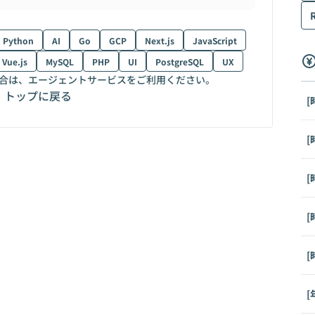
Python
AI
Go
GCP
Next.js
JavaScript
Vue.js
MySQL
PHP
UI
PostgreSQL
UX
合は、エージェントサービスをご利用ください。
トップに戻る
[
[
[
[
[
[