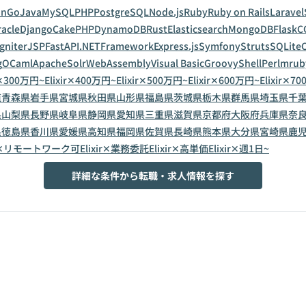
on
Go
Java
MySQL
PHP
PostgreSQL
Node.js
Ruby
Ruby on Rails
Laravel
acle
Django
CakePHP
DynamoDB
Rust
Elasticsearch
MongoDB
Flask
C
gniter
JSP
FastAPI
.NETFramework
Express.js
Symfony
Struts
SQLite
C
g
OCaml
ApacheSolr
WebAssembly
Visual Basic
Groovy
Shell
Perl
mrub
ir✕300万円~
Elixir✕400万円~
Elixir✕500万円~
Elixir✕600万円~
Elixir✕7
道
青森県
岩手県
宮城県
秋田県
山形県
福島県
茨城県
栃木県
群馬県
埼玉県
千
県
山梨県
長野県
岐阜県
静岡県
愛知県
三重県
滋賀県
京都府
大阪府
兵庫県
奈
県
徳島県
香川県
愛媛県
高知県
福岡県
佐賀県
長崎県
熊本県
大分県
宮崎県
鹿
xir✕リモートワーク可
Elixir✕業務委託
Elixir✕高単価
Elixir✕週1日~
詳細な条件から転職・求人情報を探す