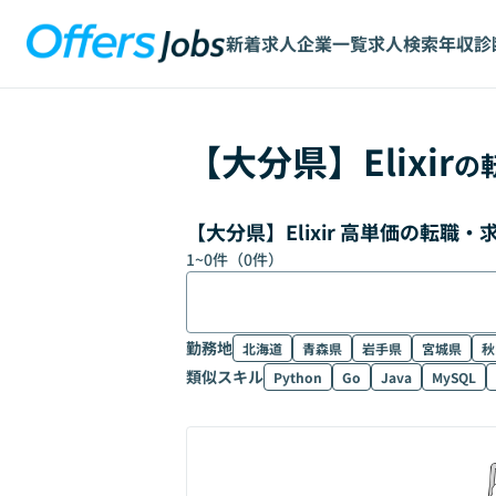
新着求人
企業一覧
求人検索
年収診
【
大分県
】
Elixir
の
【大分県】Elixir 高単価の転職
1
~
0
件（
0
件）
勤務地
北海道
青森県
岩手県
宮城県
秋
類似スキル
Python
Go
Java
MySQL