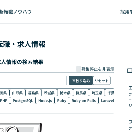
断
転職ノウハウ
採用
転職・求人情報
・求人情報の検索結果
募集停止を非表示
絞り込み
リセット
田県
山形県
福島県
茨城県
栃木県
群馬県
埼玉県
千葉県
東京
フ
ニ
PHP
PostgreSQL
Node.js
Ruby
Ruby on Rails
Laravel
SQL
ジ
プ