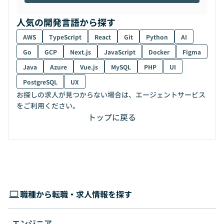
人気の開発言語から探す
AWS
TypeScript
React
Git
Python
AI
Go
GCP
Next.js
JavaScript
Docker
Figma
Java
Azure
Vue.js
MySQL
PHP
UI
PostgreSQL
UX
お探しの求人が見つからない場合は、エージェントサービス
をご利用ください。
トップに戻る
職種から転職・求人情報を探す
エンジニア