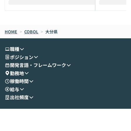
えします。 前半のLTでは、ハヤカワ氏より
え、次々と新し
メルカリでの判断基準をもとに「なぜClau
それぞれの本当
de CodeはNGになりがちで、なぜCowork
スクごとに最適
なら安全なのか」を解説いただいた上で、C
すのは至難の業です。 そこで
HOME
oworkの基本的な機能をご紹介いただきま
>
COBOL
>
大分県
は、LLMのフ
す。 続く公開デモでは、実際にCoworkを
ント構築の最前
使ってワークフローを構築する様子をお見
社松尾研究所の尾
職種
せいただきます。数分でワークフローが完
e・Codex・G
ポジション
成する手軽さや、Gmail等の外部サービス
分けの考え方を紐
とセキュアに連携できるポイントなど、実
使わなくなった
開発言語・フレームワーク
演を通じて具体的なイメージをお届けしま
らではの視点でお
勤務地
す。 後半のディスカッションでは、セキュ
のAIに絞るべ
稼働時間
リティの考え方や社内導入の進め方など、
迷っている方か
給与
現場目線でさらに深掘りしていきます。
最適化したい方
「自分の業務をAIで自動化してみたいけ
ご参加をお待ち
出社頻度
ど、何から始めればいいかわからない」と
いう方にこそ参加いただきたいイベントで
す。