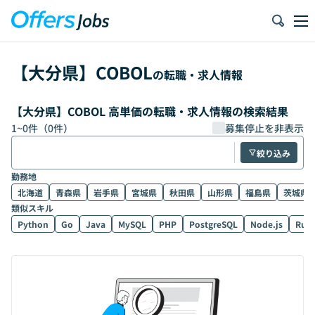
【
大分県
】
COBOL
の転職・求人情報
【大分県】COBOL 高単価の転職・求人情報の検索結果
1
~
0
件（
0
件）
募集停止を非表示
絞り込み
勤務地
北海道
青森県
岩手県
宮城県
秋田県
山形県
福島県
茨城県
類似スキル
Python
Go
Java
MySQL
PHP
PostgreSQL
Node.js
Rub