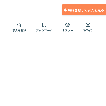
無料登録して求人を見る
求人を探す
ブックマーク
オファー
ログイン
メディア
サービス
キャリアアップ
採用担当者さま
各種媒体
を目指す
トップページ
Offers AI
Offers
ログイン
利用規約
新規登録・ロ
RPO
Magazine
プライバシー
グイン
Offers HR
予算型リテー
ポリシー
案件を探す
Magazine
導入事例
ナー
外部送信ツー
Offers 職務経
Offers デジタ
ルの一覧
歴
ル人材総研
お役立ち
人事AIコンサ
Offers AI
資料
ルティング