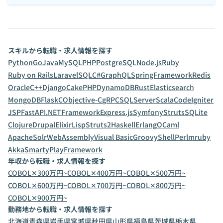
スキルから転職・求人情報を探す
Python
Go
Java
MySQL
PHP
PostgreSQL
Node.js
Ruby
Ruby on Rails
Laravel
SQL
C#
GraphQL
SpringFramework
Redis
Oracle
C++
Django
CakePHP
DynamoDB
Rust
Elasticsearch
MongoDB
Flask
C
Objective-C
gRPC
SQLServer
Scala
CodeIgniter
JSP
FastAPI
.NETFramework
Express.js
Symfony
Struts
SQLite
Clojure
Drupal
Elixir
Lisp
Struts2
Haskell
Erlang
OCaml
ApacheSolr
WebAssembly
Visual Basic
Groovy
Shell
Perl
mruby
Akka
Smarty
PlayFramework
年収から転職・求人情報を探す
COBOL✕300万円~
COBOL✕400万円~
COBOL✕500万円~
COBOL✕600万円~
COBOL✕700万円~
COBOL✕800万円~
COBOL✕900万円~
勤務地から転職・求人情報を探す
北海道
青森県
岩手県
宮城県
秋田県
山形県
福島県
茨城県
栃木県