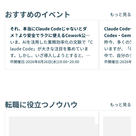
おすすめのイベント
もっと見る
開催前
開催前
それ、本当にClaude Codeじゃないとダ
Claude Co
メ？より安全でラクに使えるCowork公開
Codex・Gem
デモ
いま、AIを活用した業務効率化の文脈で「C
昨今、多くの生
laude Code」が大きな注目を集めていま
いますが、「Code
す。しかし、いざ導入しようとすると、セ
中で、自分のタ
キュリティ面の懸念や権限管理のハードル
開催日:
2026年8月26日(水)19:00
~
20:00
いいのか」を自
開催日:
2026年8
から、気軽に使えないケースも多いのでは
か？ 「なんとなく誰かが良いと言っていた
ないでしょうか。 Coworkは、非エンジニ
から」「SNS
アでも簡単に安全に扱えるよう作られた機
ら」と、周りの
能です。そして実は、日常の業務領域であ
ている方も少な
れば「Coworkで十分にカバーできる」だ
Iのポテンシャル
転職に役立つノウハウ
けでなく、想像以上の範囲まで自動化でき
は、評判ではな
もっと見る
ることは、まだあまり知られていません。
ているAIを選ぶこ
そこで本イベントでは、メルカリで生成AI
もやり取りを重
推進を担当されているハヤカワ五味氏をお
まで文脈を忘れず
迎えし、Coworkを使った業務自動化の実
キストだけでな
際を、公開デモを交えてわかりやすくお伝
うときに一番打率が