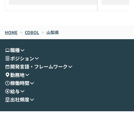
えします。 前半のLTでは、ハヤカワ氏より
え、次々と新し
メルカリでの判断基準をもとに「なぜClau
それぞれの本当
de CodeはNGになりがちで、なぜCowork
スクごとに最適
なら安全なのか」を解説いただいた上で、C
すのは至難の業です。 そこで
HOME
oworkの基本的な機能をご紹介いただきま
>
COBOL
>
山梨県
は、LLMのフ
す。 続く公開デモでは、実際にCoworkを
ント構築の最前
使ってワークフローを構築する様子をお見
社松尾研究所の尾
職種
せいただきます。数分でワークフローが完
e・Codex・G
ポジション
成する手軽さや、Gmail等の外部サービス
分けの考え方を紐
とセキュアに連携できるポイントなど、実
使わなくなった
開発言語・フレームワーク
演を通じて具体的なイメージをお届けしま
らではの視点でお
勤務地
す。 後半のディスカッションでは、セキュ
のAIに絞るべ
稼働時間
リティの考え方や社内導入の進め方など、
迷っている方か
給与
現場目線でさらに深掘りしていきます。
最適化したい方
「自分の業務をAIで自動化してみたいけ
ご参加をお待ち
出社頻度
ど、何から始めればいいかわからない」と
いう方にこそ参加いただきたいイベントで
す。