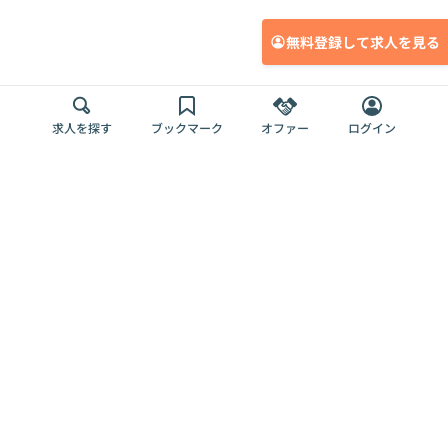
無料登録して求人を見る
求人を探す
ブックマーク
オファー
ログイン
メディア
サービス
キャリアアップ
採用担当者さま
各種媒体
を目指す
トップページ
Offers AI
Offers
ログイン
利用規約
新規登録・ロ
RPO
Magazine
プライバシー
グイン
Offers HR
予算型リテー
ポリシー
案件を探す
Magazine
導入事例
ナー
外部送信ツー
Offers 職務経
Offers デジタ
ルの一覧
歴
ル人材総研
お役立ち
人事AIコンサ
Offers AI
資料
ルティング