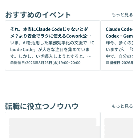
おすすめのイベント
もっと見る
開催前
開催前
それ、本当にClaude Codeじゃないとダ
Claude Co
メ？より安全でラクに使えるCowork公開
Codex・Gem
デモ
いま、AIを活用した業務効率化の文脈で「C
昨今、多くの生
laude Code」が大きな注目を集めていま
いますが、「Code
す。しかし、いざ導入しようとすると、セ
中で、自分のタ
キュリティ面の懸念や権限管理のハードル
開催日:
2026年8月26日(水)19:00
~
20:00
いいのか」を自
開催日:
2026年8
から、気軽に使えないケースも多いのでは
か？ 「なんとなく誰かが良いと言っていた
ないでしょうか。 Coworkは、非エンジニ
から」「SNS
アでも簡単に安全に扱えるよう作られた機
ら」と、周りの
能です。そして実は、日常の業務領域であ
ている方も少な
れば「Coworkで十分にカバーできる」だ
Iのポテンシャル
転職に役立つノウハウ
けでなく、想像以上の範囲まで自動化でき
は、評判ではな
もっと見る
ることは、まだあまり知られていません。
ているAIを選ぶこ
そこで本イベントでは、メルカリで生成AI
もやり取りを重
推進を担当されているハヤカワ五味氏をお
まで文脈を忘れず
迎えし、Coworkを使った業務自動化の実
キストだけでな
際を、公開デモを交えてわかりやすくお伝
うときに一番打率が