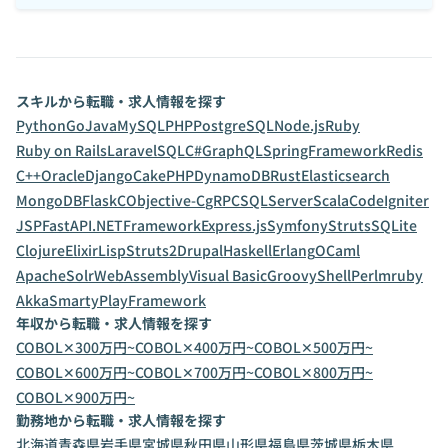
スキルから転職・求人情報を探す
Python
Go
Java
MySQL
PHP
PostgreSQL
Node.js
Ruby
Ruby on Rails
Laravel
SQL
C#
GraphQL
SpringFramework
Redis
C++
Oracle
Django
CakePHP
DynamoDB
Rust
Elasticsearch
MongoDB
Flask
C
Objective-C
gRPC
SQLServer
Scala
CodeIgniter
JSP
FastAPI
.NETFramework
Express.js
Symfony
Struts
SQLite
Clojure
Elixir
Lisp
Struts2
Drupal
Haskell
Erlang
OCaml
ApacheSolr
WebAssembly
Visual Basic
Groovy
Shell
Perl
mruby
Akka
Smarty
PlayFramework
年収から転職・求人情報を探す
COBOL✕300万円~
COBOL✕400万円~
COBOL✕500万円~
COBOL✕600万円~
COBOL✕700万円~
COBOL✕800万円~
COBOL✕900万円~
勤務地から転職・求人情報を探す
北海道
青森県
岩手県
宮城県
秋田県
山形県
福島県
茨城県
栃木県