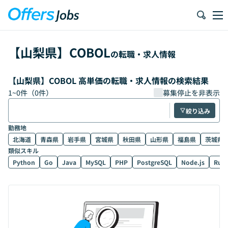
【
山梨県
】
COBOL
の転職・求人情報
【山梨県】COBOL 高単価の転職・求人情報の検索結果
1
~
0
件（
0
件）
募集停止を非表示
絞り込み
勤務地
北海道
青森県
岩手県
宮城県
秋田県
山形県
福島県
茨城県
類似スキル
Python
Go
Java
MySQL
PHP
PostgreSQL
Node.js
Rub