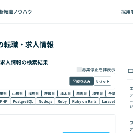
断
転職ノウハウ
採用
の転職・求人情報
・求人情報の検索結果
募集停止を非表示
絞り込み
リセット
田県
山形県
福島県
茨城県
栃木県
群馬県
埼玉県
千葉県
東京
フ
ニ
PHP
PostgreSQL
Node.js
Ruby
Ruby on Rails
Laravel
SQL
ジ
プ