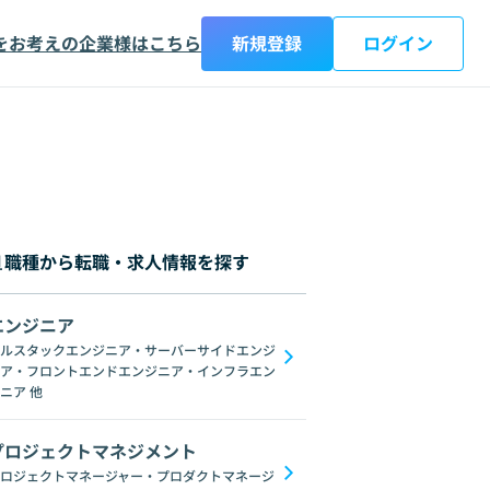
をお考えの企業様はこちら
新規登録
ログイン
職種から転職・求人情報を探す
エンジニア
都
神奈川県
新潟県
富山県
石川県
福井県
山梨県
長野県
岐阜
ルスタックエンジニア・サーバーサイドエンジ
ア・フロントエンドエンジニア・インフラエン
C#
GraphQL
SpringFramework
Redis
C++
Oracle
Django
C
ニア
他
プロジェクトマネジメント
ロジェクトマネージャー・プロダクトマネージ