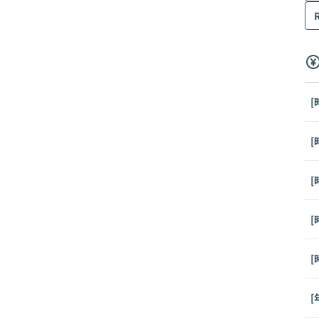
[
[
[
[
[
[