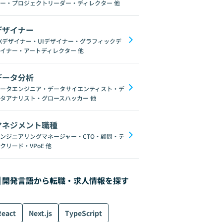
ー・プロジェクトリーダー・ディレクター
他
デザイナー
Xデザイナー・UIデザイナー・グラフィックデ
イナー・アートディレクター
他
データ分析
ータエンジニア・データサイエンティスト・デ
械学習
AI
タアナリスト・グロースハッカー
他
マネジメント職種
ンジニアリングマネージャー・CTO・顧問・テ
クリード・VPoE
他
開発言語から転職・求人情報を探す
React
Next.js
TypeScript