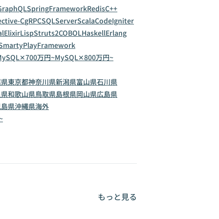
GraphQL
SpringFramework
Redis
C++
ctive-C
gRPC
SQLServer
Scala
CodeIgniter
al
Elixir
Lisp
Struts2
COBOL
Haskell
Erlang
Smarty
PlayFramework
MySQL✕700万円~
MySQL✕800万円~
葉県
東京都
神奈川県
新潟県
富山県
石川県
良県
和歌山県
鳥取県
島根県
岡山県
広島県
児島県
沖縄県
海外
~
もっと見る