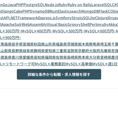
on
Go
Java
PHP
PostgreSQL
Node.js
Ruby
Ruby on Rails
Laravel
SQL
C#
e
Django
CakePHP
DynamoDB
Rust
Elasticsearch
MongoDB
Flask
C
Obje
astAPI
.NETFramework
Express.js
Symfony
Struts
SQLite
Clojure
Drup
l
ApacheSolr
WebAssembly
Visual Basic
Groovy
Shell
Perl
mruby
Akka
L✕300万円~
MySQL✕400万円~
MySQL✕500万円~
MySQL✕600万円~
L✕900万円~
道
青森県
岩手県
宮城県
秋田県
山形県
福島県
茨城県
栃木県
群馬県
埼玉県
千
県
山梨県
長野県
岐阜県
静岡県
愛知県
三重県
滋賀県
京都府
大阪府
兵庫県
奈
県
徳島県
香川県
愛媛県
高知県
福岡県
佐賀県
長崎県
熊本県
大分県
宮崎県
鹿
QL✕リモートワーク可
MySQL✕業務委託
MySQL✕高単価
MySQL✕週1日
詳細な条件から転職・求人情報を探す