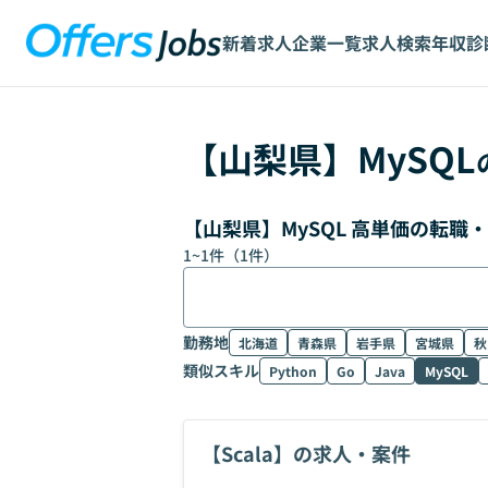
新着求人
企業一覧
求人検索
年収診
【
山梨県
】
MySQL
【山梨県】MySQL 高単価の転職
1
~
1
件（
1
件）
勤務地
北海道
青森県
岩手県
宮城県
秋
類似スキル
Python
Go
Java
MySQL
【Scala】の求人・案件