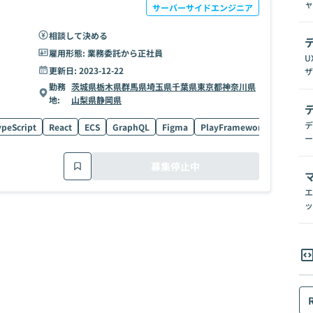
ャ
サーバーサイドエンジニア
相談して決める
雇用形態:
業務委託から正社員
U
更新日:
2023-12-22
ザ
勤務
茨城県
栃木県
群馬県
埼玉県
千葉県
東京都
神奈川県
地:
山梨県
静岡県
デ
peScript
React
ECS
GraphQL
Figma
PlayFramework
Go
機
ー
募集停止中
エ
ッ