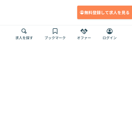
無料登録して求人を見る
求人を探す
ブックマーク
オファー
ログイン
メディア
サービス
キャリアアップ
採用担当者さま
各種媒体
を目指す
トップページ
Offers AI
Offers
ログイン
利用規約
新規登録・ロ
RPO
Magazine
プライバシー
グイン
Offers HR
予算型リテー
ポリシー
案件を探す
Magazine
導入事例
ナー
外部送信ツー
Offers 職務経
Offers デジタ
ルの一覧
歴
ル人材総研
お役立ち
人事AIコンサ
Offers AI
資料
ルティング