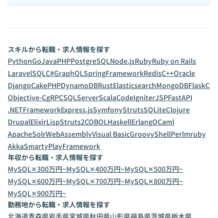
スキルから転職・求人情報を探す
Python
Go
Java
PHP
PostgreSQL
Node.js
Ruby
Ruby on Rails
Laravel
SQL
C#
GraphQL
SpringFramework
Redis
C++
Oracle
Django
CakePHP
DynamoDB
Rust
Elasticsearch
MongoDB
Flask
C
Objective-C
gRPC
SQLServer
Scala
CodeIgniter
JSP
FastAPI
.NETFramework
Express.js
Symfony
Struts
SQLite
Clojure
Drupal
Elixir
Lisp
Struts2
COBOL
Haskell
Erlang
OCaml
ApacheSolr
WebAssembly
Visual Basic
Groovy
Shell
Perl
mruby
Akka
Smarty
PlayFramework
年収から転職・求人情報を探す
MySQL✕300万円~
MySQL✕400万円~
MySQL✕500万円~
MySQL✕600万円~
MySQL✕700万円~
MySQL✕800万円~
MySQL✕900万円~
勤務地から転職・求人情報を探す
北海道
青森県
岩手県
宮城県
秋田県
山形県
福島県
茨城県
栃木県