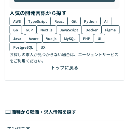
人気の開発言語から探す
AWS
TypeScript
React
Git
Python
AI
Go
GCP
Next.js
JavaScript
Docker
Figma
Java
Azure
Vue.js
MySQL
PHP
UI
PostgreSQL
UX
お探しの求人が見つからない場合は、エージェントサービス
をご利用ください。
トップに戻る
職種から転職・求人情報を探す
エンジニア