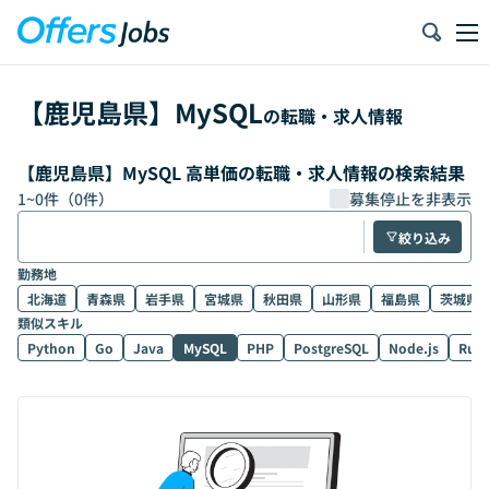
【
鹿児島県
】
MySQL
の転職・求人情報
【鹿児島県】MySQL 高単価の転職・求人情報の検索結果
1
~
0
件（
0
件）
募集停止を非表示
絞り込み
勤務地
北海道
青森県
岩手県
宮城県
秋田県
山形県
福島県
茨城県
類似スキル
Python
Go
Java
MySQL
PHP
PostgreSQL
Node.js
Rub