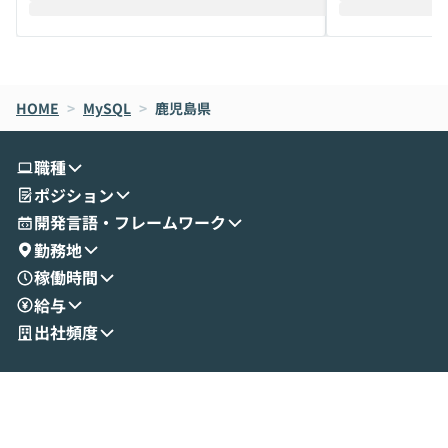
えします。 前半のLTでは、ハヤカワ氏より
え、次々と新し
メルカリでの判断基準をもとに「なぜClau
それぞれの本当
de CodeはNGになりがちで、なぜCowork
スクごとに最適
なら安全なのか」を解説いただいた上で、C
すのは至難の業です。 そこで
HOME
oworkの基本的な機能をご紹介いただきま
>
MySQL
>
鹿児島県
は、LLMのフ
す。 続く公開デモでは、実際にCoworkを
ント構築の最前
使ってワークフローを構築する様子をお見
社松尾研究所の尾
職種
せいただきます。数分でワークフローが完
e・Codex・G
ポジション
成する手軽さや、Gmail等の外部サービス
分けの考え方を紐
とセキュアに連携できるポイントなど、実
使わなくなった
開発言語・フレームワーク
演を通じて具体的なイメージをお届けしま
らではの視点でお
勤務地
す。 後半のディスカッションでは、セキュ
のAIに絞るべ
稼働時間
リティの考え方や社内導入の進め方など、
迷っている方か
給与
現場目線でさらに深掘りしていきます。
最適化したい方
「自分の業務をAIで自動化してみたいけ
ご参加をお待ち
出社頻度
ど、何から始めればいいかわからない」と
いう方にこそ参加いただきたいイベントで
す。