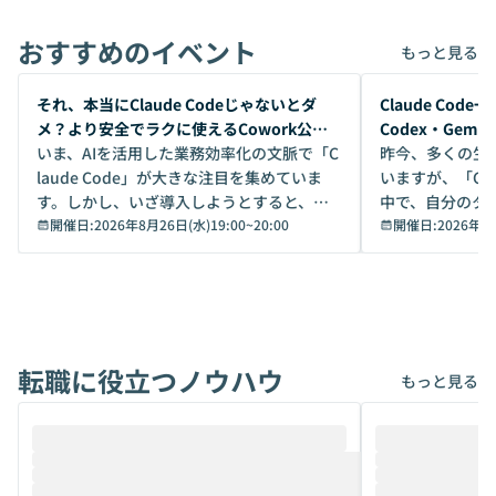
おすすめのイベント
もっと見る
開催前
開催前
それ、本当にClaude Codeじゃないとダ
Claude Co
メ？より安全でラクに使えるCowork公開
Codex・Gem
デモ
いま、AIを活用した業務効率化の文脈で「C
昨今、多くの生
laude Code」が大きな注目を集めていま
いますが、「Code
す。しかし、いざ導入しようとすると、セ
中で、自分のタ
キュリティ面の懸念や権限管理のハードル
開催日:
2026年8月26日(水)19:00
~
20:00
いいのか」を自
開催日:
2026年8
から、気軽に使えないケースも多いのでは
か？ 「なんとなく誰かが良いと言っていた
ないでしょうか。 Coworkは、非エンジニ
から」「SNS
アでも簡単に安全に扱えるよう作られた機
ら」と、周りの
能です。そして実は、日常の業務領域であ
ている方も少な
れば「Coworkで十分にカバーできる」だ
Iのポテンシャル
転職に役立つノウハウ
けでなく、想像以上の範囲まで自動化でき
は、評判ではな
もっと見る
ることは、まだあまり知られていません。
ているAIを選ぶこ
そこで本イベントでは、メルカリで生成AI
もやり取りを重
推進を担当されているハヤカワ五味氏をお
まで文脈を忘れず
迎えし、Coworkを使った業務自動化の実
キストだけでな
際を、公開デモを交えてわかりやすくお伝
うときに一番打率が