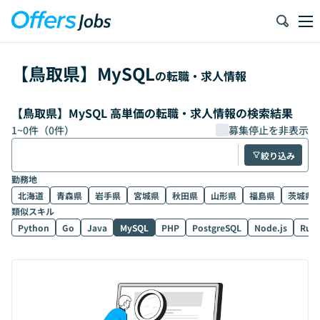
【
鳥取県
】
MySQL
の転職・求人情報
【鳥取県】MySQL 高単価の転職・求人情報の検索結果
1
~
0
件（
0
件）
募集停止を非表示
絞り込み
勤務地
北海道
青森県
岩手県
宮城県
秋田県
山形県
福島県
茨城県
類似スキル
Python
Go
Java
MySQL
PHP
PostgreSQL
Node.js
Rub