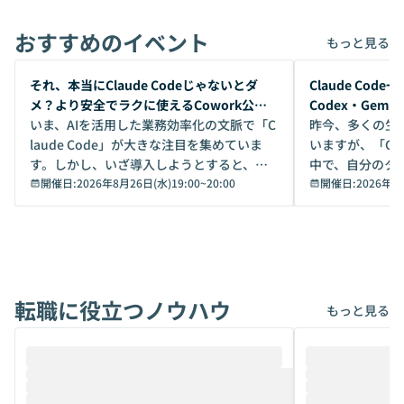
おすすめのイベント
もっと見る
開催前
開催前
それ、本当にClaude Codeじゃないとダ
Claude Co
メ？より安全でラクに使えるCowork公開
Codex・Gem
デモ
いま、AIを活用した業務効率化の文脈で「C
昨今、多くの生
laude Code」が大きな注目を集めていま
いますが、「Code
す。しかし、いざ導入しようとすると、セ
中で、自分のタ
キュリティ面の懸念や権限管理のハードル
開催日:
2026年8月26日(水)19:00
~
20:00
いいのか」を自
開催日:
2026年8
から、気軽に使えないケースも多いのでは
か？ 「なんとなく誰かが良いと言っていた
ないでしょうか。 Coworkは、非エンジニ
から」「SNS
アでも簡単に安全に扱えるよう作られた機
ら」と、周りの
能です。そして実は、日常の業務領域であ
ている方も少な
れば「Coworkで十分にカバーできる」だ
Iのポテンシャル
転職に役立つノウハウ
けでなく、想像以上の範囲まで自動化でき
は、評判ではな
もっと見る
ることは、まだあまり知られていません。
ているAIを選ぶこ
そこで本イベントでは、メルカリで生成AI
もやり取りを重
推進を担当されているハヤカワ五味氏をお
まで文脈を忘れず
迎えし、Coworkを使った業務自動化の実
キストだけでな
際を、公開デモを交えてわかりやすくお伝
うときに一番打率が