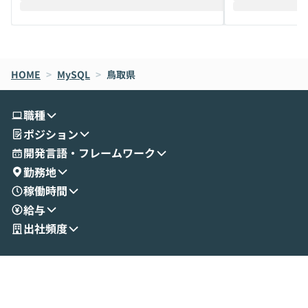
えします。 前半のLTでは、ハヤカワ氏より
え、次々と新し
メルカリでの判断基準をもとに「なぜClau
それぞれの本当
de CodeはNGになりがちで、なぜCowork
スクごとに最適
なら安全なのか」を解説いただいた上で、C
すのは至難の業です。 そこで
HOME
oworkの基本的な機能をご紹介いただきま
>
MySQL
>
鳥取県
は、LLMのフ
す。 続く公開デモでは、実際にCoworkを
ント構築の最前
使ってワークフローを構築する様子をお見
社松尾研究所の尾
職種
せいただきます。数分でワークフローが完
e・Codex・G
ポジション
成する手軽さや、Gmail等の外部サービス
分けの考え方を紐
とセキュアに連携できるポイントなど、実
使わなくなった
開発言語・フレームワーク
演を通じて具体的なイメージをお届けしま
らではの視点でお
勤務地
す。 後半のディスカッションでは、セキュ
のAIに絞るべ
稼働時間
リティの考え方や社内導入の進め方など、
迷っている方か
給与
現場目線でさらに深掘りしていきます。
最適化したい方
「自分の業務をAIで自動化してみたいけ
ご参加をお待ち
出社頻度
ど、何から始めればいいかわからない」と
いう方にこそ参加いただきたいイベントで
す。