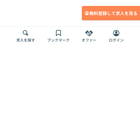
無料登録して求人を見る
求人を探す
ブックマーク
オファー
ログイン
メディア
サービス
キャリアアップ
採用担当者さま
各種媒体
を目指す
トップページ
Offers AI
Offers
ログイン
利用規約
新規登録・ロ
RPO
Magazine
プライバシー
グイン
Offers HR
予算型リテー
ポリシー
案件を探す
Magazine
導入事例
ナー
外部送信ツー
Offers 職務経
Offers デジタ
ルの一覧
歴
ル人材総研
お役立ち
人事AIコンサ
Offers AI
資料
ルティング