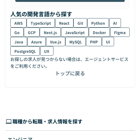
人気の開発言語から探す
AWS
TypeScript
React
Git
Python
AI
Go
GCP
Next.js
JavaScript
Docker
Figma
Java
Azure
Vue.js
MySQL
PHP
UI
PostgreSQL
UX
お探しの求人が見つからない場合は、エージェントサービス
をご利用ください。
トップに戻る
職種から転職・求人情報を探す
エンジニア