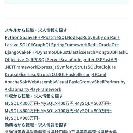
スキルから転職・求人情報を探す
Python
Go
Java
PHP
PostgreSQL
Node.js
Ruby
Ruby on Rails
Laravel
SQL
C#
GraphQL
SpringFramework
Redis
Oracle
C++
Django
CakePHP
DynamoDB
Rust
Elasticsearch
MongoDB
Flask
C
Objective-C
gRPC
SQLServer
Scala
CodeIgniter
JSP
FastAPI
.NETFramework
Express.js
Symfony
Struts
SQLite
Clojure
Drupal
Elixir
Lisp
Struts2
COBOL
Haskell
Erlang
OCaml
ApacheSolr
WebAssembly
Visual Basic
Groovy
Shell
Perl
mruby
Akka
Smarty
PlayFramework
年収から転職・求人情報を探す
MySQL✕300万円~
MySQL✕400万円~
MySQL✕500万円~
MySQL✕600万円~
MySQL✕700万円~
MySQL✕800万円~
MySQL✕900万円~
勤務地から転職・求人情報を探す
北海道
青森県
岩手県
宮城県
秋田県
山形県
福島県
茨城県
栃木県