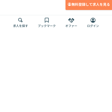
無料登録して求人を見る
求人を探す
ブックマーク
オファー
ログイン
メディア
サービス
キャリアアップ
採用担当者さま
各種媒体
を目指す
トップページ
Offers AI
Offers
ログイン
利用規約
新規登録・ロ
RPO
Magazine
プライバシー
グイン
Offers HR
予算型リテー
ポリシー
案件を探す
Magazine
導入事例
ナー
外部送信ツー
Offers 職務経
Offers デジタ
ルの一覧
歴
ル人材総研
お役立ち
人事AIコンサ
Offers AI
資料
ルティング
Harness
企業を探す