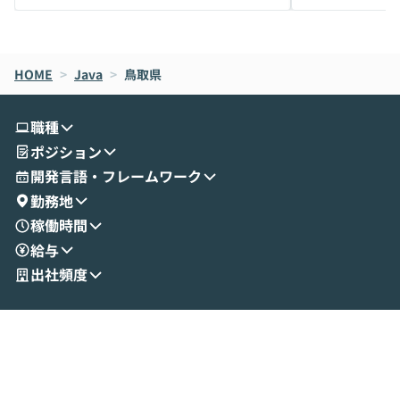
メルカリでの判断基準をもとに「なぜClau
それぞれの本当
de CodeはNGになりがちで、なぜCowork
スクごとに最適
なら安全なのか」を解説いただいた上で、C
すのは至難の業です。 そこで
HOME
oworkの基本的な機能をご紹介いただきま
>
Java
>
鳥取県
は、LLMのフ
す。 続く公開デモでは、実際にCoworkを
ント構築の最前
使ってワークフローを構築する様子をお見
社松尾研究所の尾
職種
せいただきます。数分でワークフローが完
e・Codex・G
ポジション
成する手軽さや、Gmail等の外部サービス
分けの考え方を紐
とセキュアに連携できるポイントなど、実
使わなくなった
開発言語・フレームワーク
演を通じて具体的なイメージをお届けしま
らではの視点でお
勤務地
す。 後半のディスカッションでは、セキュ
のAIに絞るべ
稼働時間
リティの考え方や社内導入の進め方など、
迷っている方か
給与
現場目線でさらに深掘りしていきます。
最適化したい方
「自分の業務をAIで自動化してみたいけ
ご参加をお待ち
出社頻度
ど、何から始めればいいかわからない」と
いう方にこそ参加いただきたいイベントで
す。