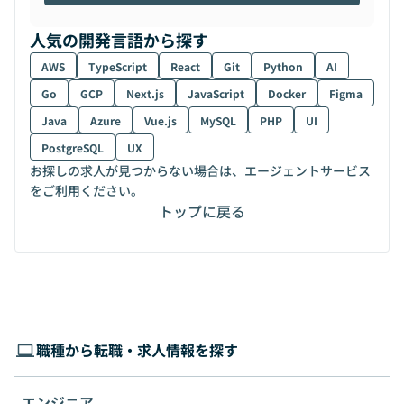
人気の開発言語から探す
AWS
TypeScript
React
Git
Python
AI
Go
GCP
Next.js
JavaScript
Docker
Figma
Java
Azure
Vue.js
MySQL
PHP
UI
PostgreSQL
UX
お探しの求人が見つからない場合は、エージェントサービス
をご利用ください。
トップに戻る
職種から転職・求人情報を探す
エンジニア