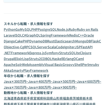
スキルから転職・求人情報を探す
Python
Go
MySQL
PHP
PostgreSQL
Node.js
Ruby
Ruby on Rails
Laravel
SQL
C#
GraphQL
SpringFramework
Redis
C++
Oracle
Django
CakePHP
DynamoDB
Rust
Elasticsearch
MongoDB
Flask
C
Objective-C
gRPC
SQLServer
Scala
CodeIgniter
JSP
FastAPI
.NETFramework
Express.js
Symfony
Struts
SQLite
Clojure
Drupal
Elixir
Lisp
Struts2
COBOL
Haskell
Erlang
OCaml
ApacheSolr
WebAssembly
Visual Basic
Groovy
Shell
Perl
mruby
Akka
Smarty
PlayFramework
年収から転職・求人情報を探す
Java✕300万円~
Java✕400万円~
Java✕500万円~
Java✕600万円~
Java✕700万円~
Java✕800万円~
Java✕900万円~
勤務地から転職・求人情報を探す
北海道
青森県
岩手県
宮城県
秋田県
山形県
福島県
茨城県
栃木県
群馬県
埼玉県
千葉県
東京都
神奈川県
新潟県
富山県
石川県
福井県