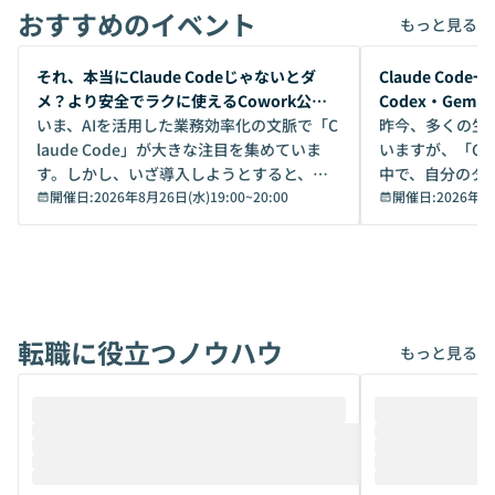
おすすめのイベント
もっと見る
開催前
開催前
それ、本当にClaude Codeじゃないとダ
Claude Co
メ？より安全でラクに使えるCowork公開
Codex・Gem
デモ
いま、AIを活用した業務効率化の文脈で「C
昨今、多くの生
laude Code」が大きな注目を集めていま
いますが、「Code
す。しかし、いざ導入しようとすると、セ
中で、自分のタ
キュリティ面の懸念や権限管理のハードル
開催日:
2026年8月26日(水)19:00
~
20:00
いいのか」を自
開催日:
2026年8
から、気軽に使えないケースも多いのでは
か？ 「なんとなく誰かが良いと言っていた
ないでしょうか。 Coworkは、非エンジニ
から」「SNS
アでも簡単に安全に扱えるよう作られた機
ら」と、周りの
能です。そして実は、日常の業務領域であ
ている方も少な
れば「Coworkで十分にカバーできる」だ
Iのポテンシャル
転職に役立つノウハウ
けでなく、想像以上の範囲まで自動化でき
は、評判ではな
もっと見る
ることは、まだあまり知られていません。
ているAIを選ぶこ
そこで本イベントでは、メルカリで生成AI
もやり取りを重
推進を担当されているハヤカワ五味氏をお
まで文脈を忘れず
迎えし、Coworkを使った業務自動化の実
キストだけでな
際を、公開デモを交えてわかりやすくお伝
うときに一番打率が
えします。 前半のLTでは、ハヤカワ氏より
え、次々と新し