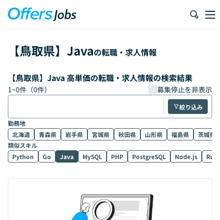
【
鳥取県
】
Java
の転職・求人情報
【鳥取県】Java 高単価の転職・求人情報の検索結果
1
~
0
件（
0
件）
募集停止を非表示
絞り込み
勤務地
北海道
青森県
岩手県
宮城県
秋田県
山形県
福島県
茨城県
類似スキル
Python
Go
Java
MySQL
PHP
PostgreSQL
Node.js
Rub