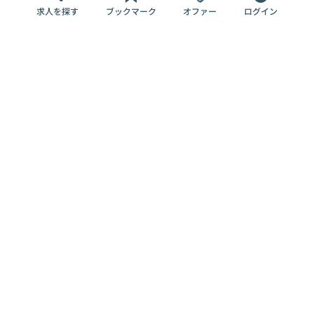
求人を探す
ブックマーク
オファー
ログイン
メディア
サービス
キャリアアップ
採用担当者さま
各種媒体
を目指す
トップページ
Offers AI
Offers
ログイン
利用規約
新規登録・ロ
RPO
Magazine
プライバシー
グイン
Offers HR
予算型リテー
ポリシー
案件を探す
Magazine
導入事例
ナー
外部送信ツー
Offers 職務経
Offers デジタ
ルの一覧
歴
ル人材総研
お役立ち
人事AIコンサ
Offers AI
資料
ルティング
Harness
企業を探す
よくある
求人掲載無料
イベント情報
ご質問
プラン
ヘルプページ
掲載企業/求人
イベント
エンジニア採
の削除依頼
情報
用力チェック