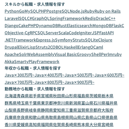
スキルから転職・求人情報を探す
Python
Go
MySQL
PHP
PostgreSQL
Node.js
Ruby
Ruby on Rails
Laravel
SQL
C#
GraphQL
SpringFramework
Redis
Oracle
C++
Django
CakePHP
DynamoDB
Rust
Elasticsearch
MongoDB
Flask
C
Objective-C
gRPC
SQLServer
Scala
CodeIgniter
JSP
FastAPI
.NETFramework
Express.js
Symfony
Struts
SQLite
Clojure
Drupal
Elixir
Lisp
Struts2
COBOL
Haskell
Erlang
OCaml
ApacheSolr
WebAssembly
Visual Basic
Groovy
Shell
Perl
mruby
Akka
Smarty
PlayFramework
年収から転職・求人情報を探す
Java✕300万円~
Java✕400万円~
Java✕500万円~
Java✕600万円~
Java✕700万円~
Java✕800万円~
Java✕900万円~
勤務地から転職・求人情報を探す
北海道
青森県
岩手県
宮城県
秋田県
山形県
福島県
茨城県
栃木県
群馬県
埼玉県
千葉県
東京都
神奈川県
新潟県
富山県
石川県
福井県
山梨県
長野県
岐阜県
静岡県
愛知県
三重県
滋賀県
京都府
大阪府
兵庫県
奈良県
和歌山県
鳥取県
島根県
岡山県
広島県
山口県
徳島県
香川県
愛媛県
高知県
福岡県
佐賀県
長崎県
熊本県
大分県
宮崎県