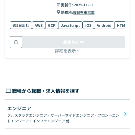
更新日:
2025-11-11
勤務地:
佐賀県
東京都
週5日出社
AWS
GCP
JavaScript
iOS
Android
HTML
P
募集停止中
詳細を表示
職種から転職・求人情報を探す
エンジニア
フルスタックエンジニア・サーバーサイドエンジニア・フロントエン
ドエンジニア・インフラエンジニア
他