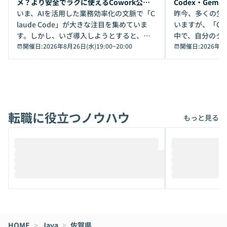
メ？より安全でラクに使えるCowork公開
Codex・Gem
デモ
いま、AIを活用した業務効率化の文脈で「C
昨今、多くの生
laude Code」が大きな注目を集めていま
いますが、「Code
す。しかし、いざ導入しようとすると、セ
中で、自分のタ
キュリティ面の懸念や権限管理のハードル
開催日:
2026年8月26日(水)19:00
~
20:00
いいのか」を自
開催日:
2026年8
から、気軽に使えないケースも多いのでは
か？ 「なんとなく誰かが良いと言っていた
ないでしょうか。 Coworkは、非エンジニ
から」「SNS
アでも簡単に安全に扱えるよう作られた機
ら」と、周りの
能です。そして実は、日常の業務領域であ
ている方も少な
れば「Coworkで十分にカバーできる」だ
Iのポテンシャル
転職に役立つノウハウ
けでなく、想像以上の範囲まで自動化でき
は、評判ではな
もっと見る
ることは、まだあまり知られていません。
ているAIを選ぶこ
そこで本イベントでは、メルカリで生成AI
もやり取りを重
推進を担当されているハヤカワ五味氏をお
まで文脈を忘れず
迎えし、Coworkを使った業務自動化の実
キストだけでな
際を、公開デモを交えてわかりやすくお伝
うときに一番打率が
えします。 前半のLTでは、ハヤカワ氏より
え、次々と新し
メルカリでの判断基準をもとに「なぜClau
それぞれの本当
de CodeはNGになりがちで、なぜCowork
スクごとに最適
なら安全なのか」を解説いただいた上で、C
すのは至難の業です。 そこで
HOME
oworkの基本的な機能をご紹介いただきま
>
Java
>
佐賀県
は、LLMのフ