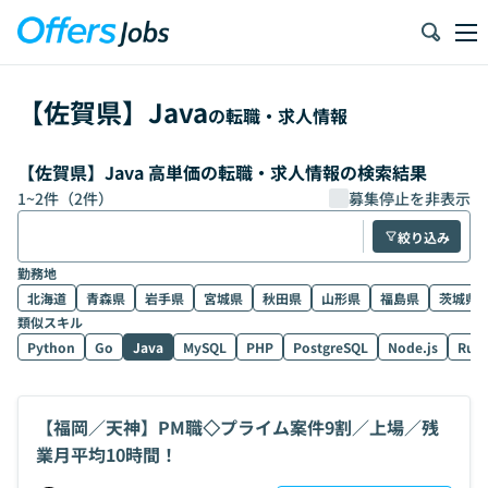
【
佐賀県
】
Java
の転職・求人情報
【佐賀県】Java 高単価の転職・求人情報の検索結果
1
~
2
件（
2
件）
募集停止を非表示
絞り込み
勤務地
北海道
青森県
岩手県
宮城県
秋田県
山形県
福島県
茨城県
類似スキル
Python
Go
Java
MySQL
PHP
PostgreSQL
Node.js
Rub
【福岡／天神】PM職◇プライム案件9割／上場／残
業月平均10時間！