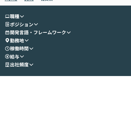
す。 続く公開デモでは、実際にCoworkを
ント構築の最前
使ってワークフローを構築する様子をお見
社松尾研究所の尾
職種
せいただきます。数分でワークフローが完
e・Codex・G
ポジション
成する手軽さや、Gmail等の外部サービス
分けの考え方を紐
とセキュアに連携できるポイントなど、実
使わなくなった
開発言語・フレームワーク
演を通じて具体的なイメージをお届けしま
らではの視点でお
勤務地
す。 後半のディスカッションでは、セキュ
のAIに絞るべ
稼働時間
リティの考え方や社内導入の進め方など、
迷っている方か
給与
現場目線でさらに深掘りしていきます。
最適化したい方
「自分の業務をAIで自動化してみたいけ
ご参加をお待ち
出社頻度
ど、何から始めればいいかわからない」と
いう方にこそ参加いただきたいイベントで
す。