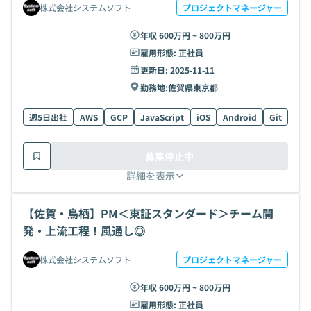
株式会社システムソフト
プロジェクトマネージャー
年収 600万円 ~ 800万円
雇用形態:
正社員
更新日:
2025-11-11
勤務地:
佐賀県
東京都
週5日出社
AWS
GCP
JavaScript
iOS
Android
Git
Pyt
募集停止中
詳細を表示
【佐賀・鳥栖】PM＜東証スタンダード＞チーム開
発・上流工程！風通し◎
株式会社システムソフト
プロジェクトマネージャー
年収 600万円 ~ 800万円
雇用形態:
正社員