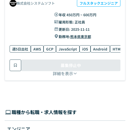
株式会社システムソフト
フルスタックエンジニア
年収 450万円 ~ 600万円
雇用形態:
正社員
更新日:
2025-11-11
勤務地:
熊本県
東京都
週5日出社
AWS
GCP
JavaScript
iOS
Android
HTML
P
募集停止中
詳細を表示
職種から転職・求人情報を探す
エンジニア