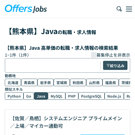
【
熊本県
】
Java
の転職・求人情報
【熊本県】Java 高単価の転職・求人情報の検索結果
1
~
1
件（
1
件）
募集停止を非表示
絞り込み
勤務地
北海道
青森県
岩手県
宮城県
秋田県
山形県
福島県
茨城県
類似スキル
Python
Go
Java
MySQL
PHP
PostgreSQL
Node.js
Rub
【佐賀／鳥栖】システムエンジニア プライムメイン
／上場／マイカー通勤可