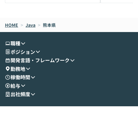
メルカリでの判断基準をもとに「なぜClau
それぞれの本当
de CodeはNGになりがちで、なぜCowork
スクごとに最適
なら安全なのか」を解説いただいた上で、C
すのは至難の業です。 そこで
HOME
oworkの基本的な機能をご紹介いただきま
>
Java
>
熊本県
は、LLMのフ
す。 続く公開デモでは、実際にCoworkを
ント構築の最前
使ってワークフローを構築する様子をお見
社松尾研究所の尾
職種
せいただきます。数分でワークフローが完
e・Codex・G
ポジション
成する手軽さや、Gmail等の外部サービス
分けの考え方を紐
とセキュアに連携できるポイントなど、実
使わなくなった
開発言語・フレームワーク
演を通じて具体的なイメージをお届けしま
らではの視点でお
勤務地
す。 後半のディスカッションでは、セキュ
のAIに絞るべ
稼働時間
リティの考え方や社内導入の進め方など、
迷っている方か
給与
現場目線でさらに深掘りしていきます。
最適化したい方
「自分の業務をAIで自動化してみたいけ
ご参加をお待ち
出社頻度
ど、何から始めればいいかわからない」と
いう方にこそ参加いただきたいイベントで
す。