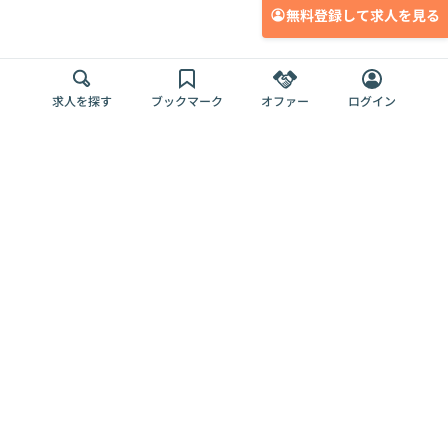
無料登録して求人を見る
求人を探す
ブックマーク
オファー
ログイン
メディア
サービス
キャリアアップ
採用担当者さま
各種媒体
を目指す
トップページ
Offers AI
Offers
ログイン
利用規約
新規登録・ロ
RPO
Magazine
プライバシー
グイン
Offers HR
予算型リテー
ポリシー
案件を探す
Magazine
導入事例
ナー
外部送信ツー
Offers 職務経
Offers デジタ
ルの一覧
歴
ル人材総研
お役立ち
人事AIコンサ
Offers AI
資料
ルティング
Harness
企業を探す