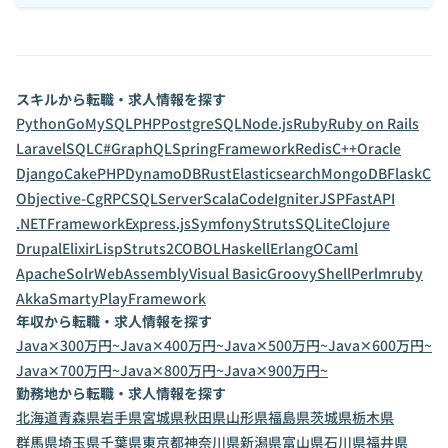
スキルから転職・求人情報を探す
Python
Go
MySQL
PHP
PostgreSQL
Node.js
Ruby
Ruby on Rails
Laravel
SQL
C#
GraphQL
SpringFramework
Redis
C++
Oracle
Django
CakePHP
DynamoDB
Rust
Elasticsearch
MongoDB
Flask
C
Objective-C
gRPC
SQLServer
Scala
CodeIgniter
JSP
FastAPI
.NETFramework
Express.js
Symfony
Struts
SQLite
Clojure
Drupal
Elixir
Lisp
Struts2
COBOL
Haskell
Erlang
OCaml
ApacheSolr
WebAssembly
Visual Basic
Groovy
Shell
Perl
mruby
Akka
Smarty
PlayFramework
年収から転職・求人情報を探す
Java✕300万円~
Java✕400万円~
Java✕500万円~
Java✕600万円~
Java✕700万円~
Java✕800万円~
Java✕900万円~
勤務地から転職・求人情報を探す
北海道
青森県
岩手県
宮城県
秋田県
山形県
福島県
茨城県
栃木県
群馬県
埼玉県
千葉県
東京都
神奈川県
新潟県
富山県
石川県
福井県