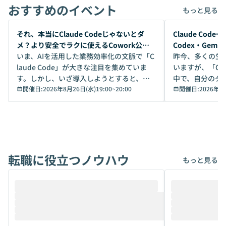
おすすめのイベント
もっと見る
開催前
開催前
それ、本当にClaude Codeじゃないとダ
Claude Co
メ？より安全でラクに使えるCowork公開
Codex・Gem
デモ
いま、AIを活用した業務効率化の文脈で「C
昨今、多くの生
laude Code」が大きな注目を集めていま
いますが、「Code
す。しかし、いざ導入しようとすると、セ
中で、自分のタ
キュリティ面の懸念や権限管理のハードル
開催日:
2026年8月26日(水)19:00
~
20:00
いいのか」を自
開催日:
2026年8
から、気軽に使えないケースも多いのでは
か？ 「なんとなく誰かが良いと言っていた
ないでしょうか。 Coworkは、非エンジニ
から」「SNS
アでも簡単に安全に扱えるよう作られた機
ら」と、周りの
能です。そして実は、日常の業務領域であ
ている方も少な
れば「Coworkで十分にカバーできる」だ
Iのポテンシャル
転職に役立つノウハウ
けでなく、想像以上の範囲まで自動化でき
は、評判ではな
もっと見る
ることは、まだあまり知られていません。
ているAIを選ぶこ
そこで本イベントでは、メルカリで生成AI
もやり取りを重
推進を担当されているハヤカワ五味氏をお
まで文脈を忘れず
迎えし、Coworkを使った業務自動化の実
キストだけでな
際を、公開デモを交えてわかりやすくお伝
うときに一番打率が
えします。 前半のLTでは、ハヤカワ氏より
え、次々と新し