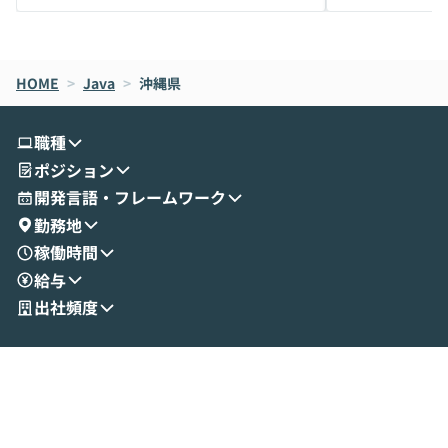
メルカリでの判断基準をもとに「なぜClau
それぞれの本当
de CodeはNGになりがちで、なぜCowork
スクごとに最適
なら安全なのか」を解説いただいた上で、C
すのは至難の業です。 そこで
HOME
oworkの基本的な機能をご紹介いただきま
>
Java
>
沖縄県
は、LLMのフ
す。 続く公開デモでは、実際にCoworkを
ント構築の最前
使ってワークフローを構築する様子をお見
社松尾研究所の尾
職種
せいただきます。数分でワークフローが完
e・Codex・G
ポジション
成する手軽さや、Gmail等の外部サービス
分けの考え方を紐
とセキュアに連携できるポイントなど、実
使わなくなった
開発言語・フレームワーク
演を通じて具体的なイメージをお届けしま
らではの視点でお
勤務地
す。 後半のディスカッションでは、セキュ
のAIに絞るべ
稼働時間
リティの考え方や社内導入の進め方など、
迷っている方か
給与
現場目線でさらに深掘りしていきます。
最適化したい方
「自分の業務をAIで自動化してみたいけ
ご参加をお待ち
出社頻度
ど、何から始めればいいかわからない」と
いう方にこそ参加いただきたいイベントで
す。