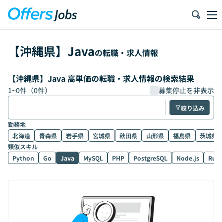
【
沖縄県
】
Java
の転職・求人情報
【沖縄県】Java 高単価の転職・求人情報の検索結果
1
~
0
件（
0
件）
募集停止を非表示
絞り込み
勤務地
北海道
青森県
岩手県
宮城県
秋田県
山形県
福島県
茨城県
類似スキル
Python
Go
Java
MySQL
PHP
PostgreSQL
Node.js
Rub