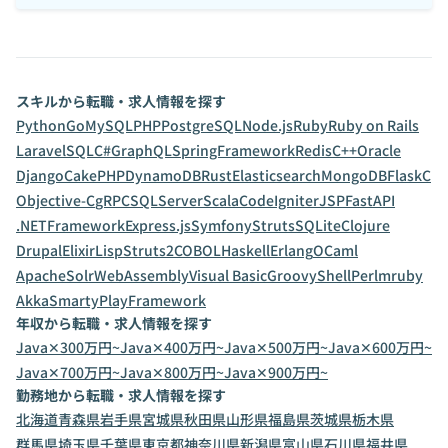
スキルから転職・求人情報を探す
Python
Go
MySQL
PHP
PostgreSQL
Node.js
Ruby
Ruby on Rails
Laravel
SQL
C#
GraphQL
SpringFramework
Redis
C++
Oracle
Django
CakePHP
DynamoDB
Rust
Elasticsearch
MongoDB
Flask
C
Objective-C
gRPC
SQLServer
Scala
CodeIgniter
JSP
FastAPI
.NETFramework
Express.js
Symfony
Struts
SQLite
Clojure
Drupal
Elixir
Lisp
Struts2
COBOL
Haskell
Erlang
OCaml
ApacheSolr
WebAssembly
Visual Basic
Groovy
Shell
Perl
mruby
Akka
Smarty
PlayFramework
年収から転職・求人情報を探す
Java✕300万円~
Java✕400万円~
Java✕500万円~
Java✕600万円~
Java✕700万円~
Java✕800万円~
Java✕900万円~
勤務地から転職・求人情報を探す
北海道
青森県
岩手県
宮城県
秋田県
山形県
福島県
茨城県
栃木県
群馬県
埼玉県
千葉県
東京都
神奈川県
新潟県
富山県
石川県
福井県