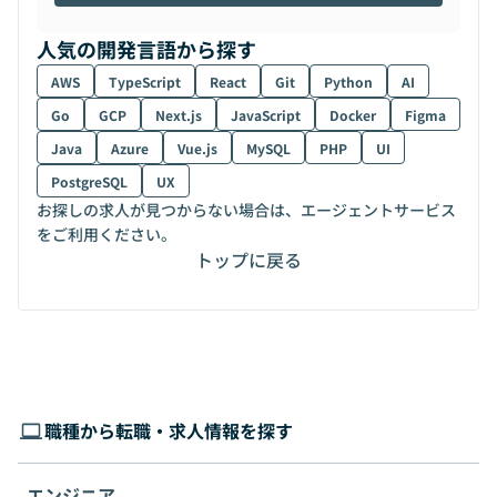
人気の開発言語から探す
AWS
TypeScript
React
Git
Python
AI
Go
GCP
Next.js
JavaScript
Docker
Figma
Java
Azure
Vue.js
MySQL
PHP
UI
PostgreSQL
UX
お探しの求人が見つからない場合は、エージェントサービス
をご利用ください。
トップに戻る
職種から転職・求人情報を探す
エンジニア