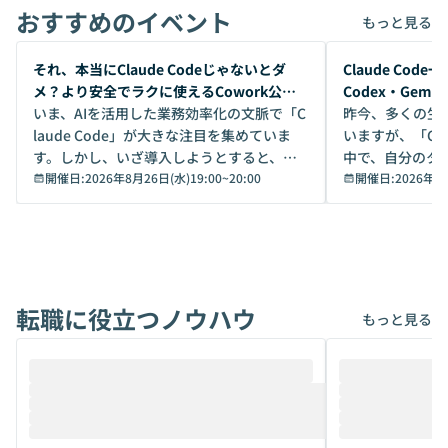
おすすめのイベント
もっと見る
開催前
開催前
それ、本当にClaude Codeじゃないとダ
Claude Co
メ？より安全でラクに使えるCowork公開
Codex・Gem
デモ
いま、AIを活用した業務効率化の文脈で「C
昨今、多くの生
laude Code」が大きな注目を集めていま
いますが、「Code
す。しかし、いざ導入しようとすると、セ
中で、自分のタ
キュリティ面の懸念や権限管理のハードル
開催日:
2026年8月26日(水)19:00
~
20:00
いいのか」を自
開催日:
2026年8
から、気軽に使えないケースも多いのでは
か？ 「なんとなく誰かが良いと言っていた
ないでしょうか。 Coworkは、非エンジニ
から」「SNS
アでも簡単に安全に扱えるよう作られた機
ら」と、周りの
能です。そして実は、日常の業務領域であ
ている方も少な
れば「Coworkで十分にカバーできる」だ
Iのポテンシャル
転職に役立つノウハウ
けでなく、想像以上の範囲まで自動化でき
は、評判ではな
もっと見る
ることは、まだあまり知られていません。
ているAIを選ぶこ
そこで本イベントでは、メルカリで生成AI
もやり取りを重
推進を担当されているハヤカワ五味氏をお
まで文脈を忘れず
迎えし、Coworkを使った業務自動化の実
キストだけでな
際を、公開デモを交えてわかりやすくお伝
うときに一番打率が
えします。 前半のLTでは、ハヤカワ氏より
え、次々と新し