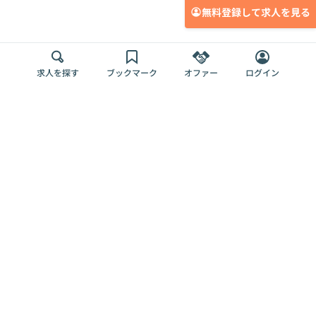
無料登録して求人を見る
求人を探す
ブックマーク
オファー
ログイン
メディア
サービス
キャリアアップ
採用担当者さま
各種媒体
を目指す
トップページ
Offers AI
Offers
ログイン
利用規約
新規登録・ロ
RPO
Magazine
プライバシー
グイン
Offers HR
予算型リテー
ポリシー
案件を探す
Magazine
導入事例
ナー
外部送信ツー
Offers 職務経
Offers デジタ
ルの一覧
歴
ル人材総研
お役立ち
人事AIコンサ
Offers AI
資料
ルティング
Harness
企業を探す