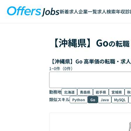
新着求人
企業一覧
求人検索
年収診
【
沖縄県
】
Go
の転職
【沖縄県】Go 高単価の転職・求
1
~
0
件（
0
件）
勤務地
北海道
青森県
岩手県
宮城県
秋
類似スキル
Python
Go
Java
MySQL