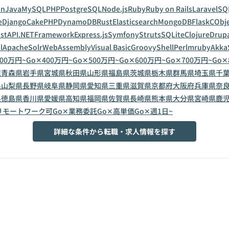
on
Java
MySQL
PHP
PostgreSQL
Node.js
Ruby
Ruby on Rails
Laravel
SQ
e
Django
CakePHP
DynamoDB
Rust
Elasticsearch
MongoDB
Flask
C
Obje
astAPI
.NETFramework
Express.js
Symfony
Struts
SQLite
Clojure
Drup
l
ApacheSolr
WebAssembly
Visual Basic
Groovy
Shell
Perl
mruby
Akka
300万円~
Go✕400万円~
Go✕500万円~
Go✕600万円~
Go✕700万円~
Go✕
道
青森県
岩手県
宮城県
秋田県
山形県
福島県
茨城県
栃木県
群馬県
埼玉県
千
県
山梨県
長野県
岐阜県
静岡県
愛知県
三重県
滋賀県
京都府
大阪府
兵庫県
奈
県
徳島県
香川県
愛媛県
高知県
福岡県
佐賀県
長崎県
熊本県
大分県
宮崎県
鹿
リモートワーク可
Go✕業務委託
Go✕高単価
Go✕週1日~
詳細な条件から転職・求人情報を探す