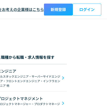
をお考えの企業様はこちら
新規登録
ログイン
職種から転職・求人情報を探す
エンジニア
都
神奈川県
新潟県
富山県
石川県
福井県
山梨県
長野県
岐阜
ルスタックエンジニア・サーバーサイドエンジ
ア・フロントエンドエンジニア・インフラエン
C#
GraphQL
SpringFramework
Redis
C++
Oracle
Django
C
ニア
他
プロジェクトマネジメント
ロジェクトマネージャー・プロダクトマネージ