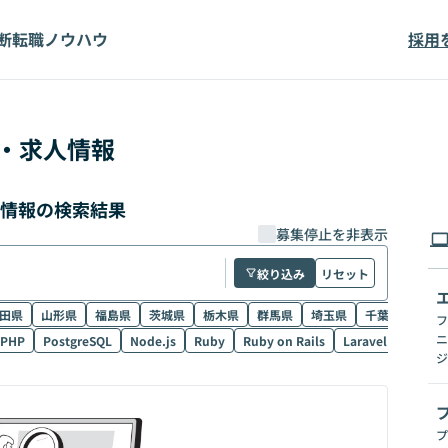
断
転職ノウハウ
採用
・求人情報
人情報の検索結果
募集停止を非表示
絞り込み
リセット
田県
山形県
福島県
茨城県
栃木県
群馬県
埼玉県
千葉県
東京
フ
ニ
PHP
PostgreSQL
Node.js
Ruby
Ruby on Rails
Laravel
SQL
ジ
プ