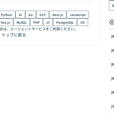
Python
AI
Go
GCP
Next.js
JavaScript
Vue.js
MySQL
PHP
UI
PostgreSQL
UX
合は、エージェントサービスをご利用ください。
トップに戻る
[
[
[
[
[
[