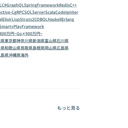
L
C#
GraphQL
SpringFramework
Redis
C++
ctive-C
gRPC
SQLServer
Scala
CodeIgniter
al
Elixir
Lisp
Struts2
COBOL
Haskell
Erlang
Smarty
PlayFramework
800万円~
Go✕900万円~
葉県
東京都
神奈川県
新潟県
富山県
石川県
良県
和歌山県
鳥取県
島根県
岡山県
広島県
児島県
沖縄県
海外
もっと見る