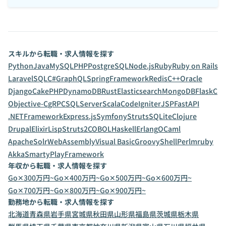
スキルから転職・求人情報を探す
Python
Java
MySQL
PHP
PostgreSQL
Node.js
Ruby
Ruby on Rails
Laravel
SQL
C#
GraphQL
SpringFramework
Redis
C++
Oracle
Django
CakePHP
DynamoDB
Rust
Elasticsearch
MongoDB
Flask
C
Objective-C
gRPC
SQLServer
Scala
CodeIgniter
JSP
FastAPI
.NETFramework
Express.js
Symfony
Struts
SQLite
Clojure
Drupal
Elixir
Lisp
Struts2
COBOL
Haskell
Erlang
OCaml
ApacheSolr
WebAssembly
Visual Basic
Groovy
Shell
Perl
mruby
Akka
Smarty
PlayFramework
年収から転職・求人情報を探す
Go✕300万円~
Go✕400万円~
Go✕500万円~
Go✕600万円~
Go✕700万円~
Go✕800万円~
Go✕900万円~
勤務地から転職・求人情報を探す
北海道
青森県
岩手県
宮城県
秋田県
山形県
福島県
茨城県
栃木県