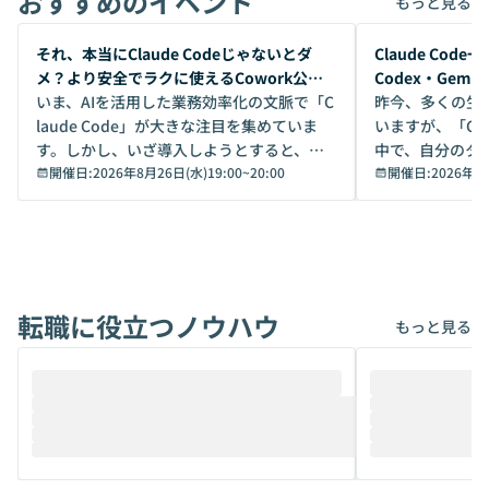
おすすめのイベント
もっと見る
開催前
開催前
それ、本当にClaude Codeじゃないとダ
Claude Co
メ？より安全でラクに使えるCowork公開
Codex・Gem
デモ
いま、AIを活用した業務効率化の文脈で「C
昨今、多くの生
laude Code」が大きな注目を集めていま
いますが、「Code
す。しかし、いざ導入しようとすると、セ
中で、自分のタ
キュリティ面の懸念や権限管理のハードル
開催日:
2026年8月26日(水)19:00
~
20:00
いいのか」を自
開催日:
2026年8
から、気軽に使えないケースも多いのでは
か？ 「なんとなく誰かが良いと言っていた
ないでしょうか。 Coworkは、非エンジニ
から」「SNS
アでも簡単に安全に扱えるよう作られた機
ら」と、周りの
能です。そして実は、日常の業務領域であ
ている方も少な
れば「Coworkで十分にカバーできる」だ
Iのポテンシャル
転職に役立つノウハウ
けでなく、想像以上の範囲まで自動化でき
は、評判ではな
もっと見る
ることは、まだあまり知られていません。
ているAIを選ぶこ
そこで本イベントでは、メルカリで生成AI
もやり取りを重
推進を担当されているハヤカワ五味氏をお
まで文脈を忘れず
迎えし、Coworkを使った業務自動化の実
キストだけでな
際を、公開デモを交えてわかりやすくお伝
うときに一番打率が
えします。 前半のLTでは、ハヤカワ氏より
え、次々と新し
メルカリでの判断基準をもとに「なぜClau
それぞれの本当