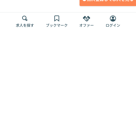
求人を探す
ブックマーク
オファー
ログイン
メディア
サービス
キャリアアップ
採用担当者さま
各種媒体
を目指す
トップページ
Offers AI
Offers
ログイン
利用規約
新規登録・ロ
RPO
Magazine
プライバシー
グイン
Offers HR
予算型リテー
ポリシー
案件を探す
Magazine
導入事例
ナー
外部送信ツー
Offers 職務経
Offers デジタ
ルの一覧
歴
ル人材総研
お役立ち
人事AIコンサ
Offers AI
資料
ルティング
Harness
企業を探す
よくある
求人掲載無料
イベント情報