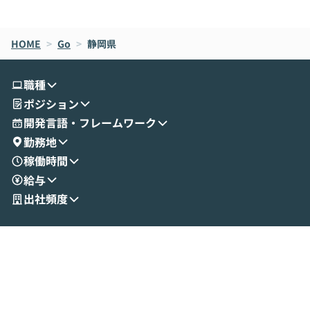
de CodeはNGになりがちで、なぜCowork
スクごとに最適
なら安全なのか」を解説いただいた上で、C
すのは至難の業です。 そこで
HOME
oworkの基本的な機能をご紹介いただきま
>
Go
>
静岡県
は、LLMのフ
す。 続く公開デモでは、実際にCoworkを
ント構築の最前
使ってワークフローを構築する様子をお見
社松尾研究所の尾
職種
せいただきます。数分でワークフローが完
e・Codex・G
ポジション
成する手軽さや、Gmail等の外部サービス
分けの考え方を紐
とセキュアに連携できるポイントなど、実
使わなくなった
開発言語・フレームワーク
演を通じて具体的なイメージをお届けしま
らではの視点でお
勤務地
す。 後半のディスカッションでは、セキュ
のAIに絞るべ
稼働時間
リティの考え方や社内導入の進め方など、
迷っている方か
給与
現場目線でさらに深掘りしていきます。
最適化したい方
「自分の業務をAIで自動化してみたいけ
ご参加をお待ち
出社頻度
ど、何から始めればいいかわからない」と
いう方にこそ参加いただきたいイベントで
す。