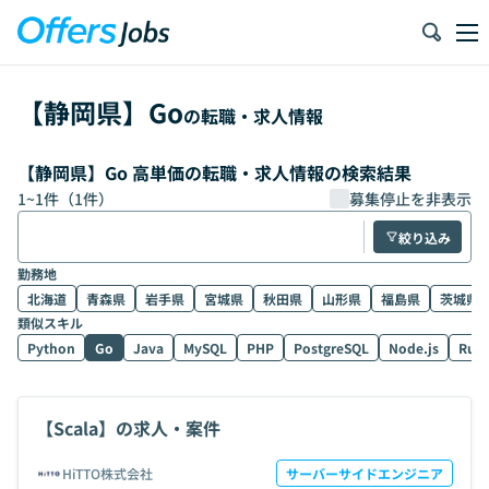
【
静岡県
】
Go
の転職・求人情報
【静岡県】Go 高単価の転職・求人情報の検索結果
1
~
1
件（
1
件）
募集停止を非表示
絞り込み
勤務地
北海道
青森県
岩手県
宮城県
秋田県
山形県
福島県
茨城県
類似スキル
Python
Go
Java
MySQL
PHP
PostgreSQL
Node.js
Rub
【Scala】の求人・案件
HiTTO株式会社
サーバーサイドエンジニア