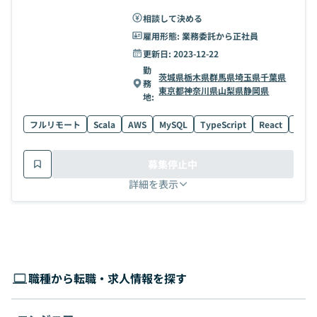
相談して決める
雇用形態:
業務委託から正社員
更新日:
2023-12-22
勤
茨城県
栃木県
群馬県
埼玉県
千葉県
務
東京都
神奈川県
山梨県
静岡県
地:
フルリモート
Scala
AWS
MySQL
TypeScript
React
ECS
募集停止中
詳細を表示
職種から転職・求人情報を探す