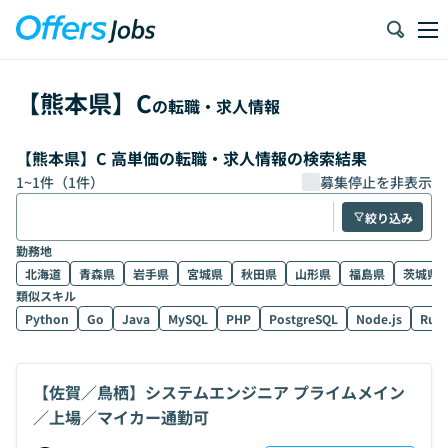
【
熊本県
】
C
の転職・求人情報
【熊本県】C 高単価の転職・求人情報の検索結果
1
~
1
件（
1
件）
募集停止を非表示
絞り込み
勤務地
北海道
青森県
岩手県
宮城県
秋田県
山形県
福島県
茨城県
類似スキル
Python
Go
Java
MySQL
PHP
PostgreSQL
Node.js
Rub
【佐賀／鳥栖】システムエンジニア プライムメイン
／上場／マイカー通勤可