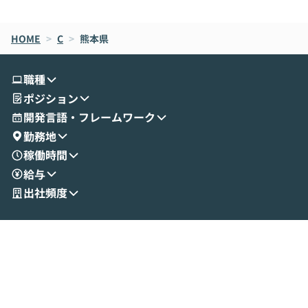
de CodeはNGになりがちで、なぜCowork
スクごとに最適
なら安全なのか」を解説いただいた上で、C
すのは至難の業です。 そこで
HOME
oworkの基本的な機能をご紹介いただきま
>
C
>
熊本県
は、LLMのフ
す。 続く公開デモでは、実際にCoworkを
ント構築の最前
使ってワークフローを構築する様子をお見
社松尾研究所の尾
職種
せいただきます。数分でワークフローが完
e・Codex・G
ポジション
成する手軽さや、Gmail等の外部サービス
分けの考え方を紐
とセキュアに連携できるポイントなど、実
使わなくなった
開発言語・フレームワーク
演を通じて具体的なイメージをお届けしま
らではの視点でお
勤務地
す。 後半のディスカッションでは、セキュ
のAIに絞るべ
稼働時間
リティの考え方や社内導入の進め方など、
迷っている方か
給与
現場目線でさらに深掘りしていきます。
最適化したい方
「自分の業務をAIで自動化してみたいけ
ご参加をお待ち
出社頻度
ど、何から始めればいいかわからない」と
いう方にこそ参加いただきたいイベントで
す。