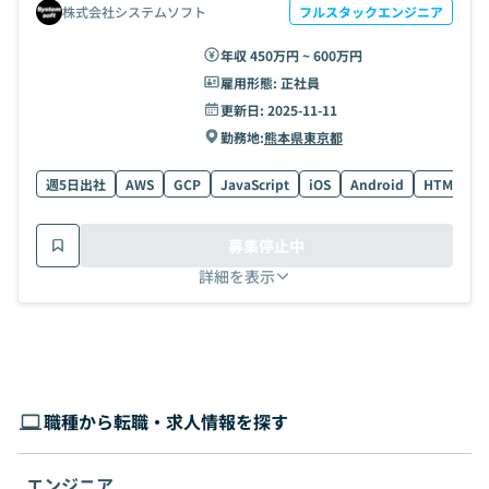
株式会社システムソフト
フルスタックエンジニア
年収 450万円 ~ 600万円
雇用形態:
正社員
更新日:
2025-11-11
勤務地:
熊本県
東京都
週5日出社
AWS
GCP
JavaScript
iOS
Android
HTML
P
募集停止中
詳細を表示
職種から転職・求人情報を探す
エンジニア