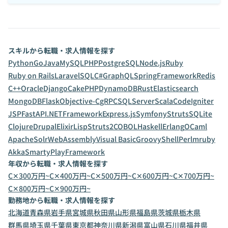
スキルから転職・求人情報を探す
Python
Go
Java
MySQL
PHP
PostgreSQL
Node.js
Ruby
Ruby on Rails
Laravel
SQL
C#
GraphQL
SpringFramework
Redis
C++
Oracle
Django
CakePHP
DynamoDB
Rust
Elasticsearch
MongoDB
Flask
Objective-C
gRPC
SQLServer
Scala
CodeIgniter
JSP
FastAPI
.NETFramework
Express.js
Symfony
Struts
SQLite
Clojure
Drupal
Elixir
Lisp
Struts2
COBOL
Haskell
Erlang
OCaml
ApacheSolr
WebAssembly
Visual Basic
Groovy
Shell
Perl
mruby
Akka
Smarty
PlayFramework
年収から転職・求人情報を探す
C✕300万円~
C✕400万円~
C✕500万円~
C✕600万円~
C✕700万円~
C✕800万円~
C✕900万円~
勤務地から転職・求人情報を探す
北海道
青森県
岩手県
宮城県
秋田県
山形県
福島県
茨城県
栃木県
群馬県
埼玉県
千葉県
東京都
神奈川県
新潟県
富山県
石川県
福井県