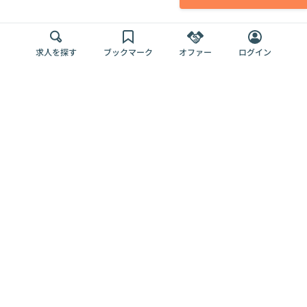
求人を探す
ブックマーク
オファー
ログイン
メディア
サービス
キャリアアップ
採用担当者さま
各種媒体
を目指す
トップページ
Offers AI
Offers
ログイン
利用規約
新規登録・ロ
RPO
Magazine
プライバシー
グイン
Offers HR
予算型リテー
ポリシー
案件を探す
Magazine
導入事例
ナー
外部送信ツー
Offers 職務経
Offers デジタ
ルの一覧
歴
ル人材総研
お役立ち
人事AIコンサ
Offers AI
資料
ルティング
Harness
企業を探す
よくある
求人掲載無料
イベント情報
ご質問
プラン