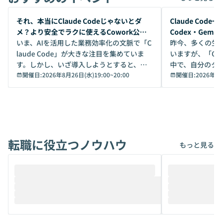
開催前
開催前
それ、本当にClaude Codeじゃないとダ
Claude Co
メ？より安全でラクに使えるCowork公開
Codex・Gem
デモ
いま、AIを活用した業務効率化の文脈で「C
昨今、多くの生
laude Code」が大きな注目を集めていま
いますが、「Code
す。しかし、いざ導入しようとすると、セ
中で、自分のタ
キュリティ面の懸念や権限管理のハードル
開催日:
2026年8月26日(水)19:00
~
20:00
いいのか」を自
開催日:
2026年8
から、気軽に使えないケースも多いのでは
か？ 「なんとなく誰かが良いと言っていた
ないでしょうか。 Coworkは、非エンジニ
から」「SNS
アでも簡単に安全に扱えるよう作られた機
ら」と、周りの
能です。そして実は、日常の業務領域であ
ている方も少な
れば「Coworkで十分にカバーできる」だ
Iのポテンシャル
転職に役立つノウハウ
けでなく、想像以上の範囲まで自動化でき
は、評判ではな
もっと見る
ることは、まだあまり知られていません。
ているAIを選ぶこ
そこで本イベントでは、メルカリで生成AI
もやり取りを重
推進を担当されているハヤカワ五味氏をお
まで文脈を忘れず
迎えし、Coworkを使った業務自動化の実
キストだけでな
際を、公開デモを交えてわかりやすくお伝
うときに一番打率が
えします。 前半のLTでは、ハヤカワ氏より
え、次々と新し
メルカリでの判断基準をもとに「なぜClau
それぞれの本当