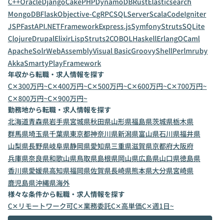
C++
Oracle
Django
CakePHP
DynamoDB
Rust
Elasticsearch
MongoDB
Flask
Objective-C
gRPC
SQLServer
Scala
CodeIgniter
JSP
FastAPI
.NETFramework
Express.js
Symfony
Struts
SQLite
Clojure
Drupal
Elixir
Lisp
Struts2
COBOL
Haskell
Erlang
OCaml
ApacheSolr
WebAssembly
Visual Basic
Groovy
Shell
Perl
mruby
Akka
Smarty
PlayFramework
年収から転職・求人情報を探す
C✕300万円~
C✕400万円~
C✕500万円~
C✕600万円~
C✕700万円~
C✕800万円~
C✕900万円~
勤務地から転職・求人情報を探す
北海道
青森県
岩手県
宮城県
秋田県
山形県
福島県
茨城県
栃木県
群馬県
埼玉県
千葉県
東京都
神奈川県
新潟県
富山県
石川県
福井県
山梨県
長野県
岐阜県
静岡県
愛知県
三重県
滋賀県
京都府
大阪府
兵庫県
奈良県
和歌山県
鳥取県
島根県
岡山県
広島県
山口県
徳島県
香川県
愛媛県
高知県
福岡県
佐賀県
長崎県
熊本県
大分県
宮崎県
鹿児島県
沖縄県
海外
様々な条件から転職・求人情報を探す
C✕リモートワーク可
C✕業務委託
C✕高単価
C✕週1日~