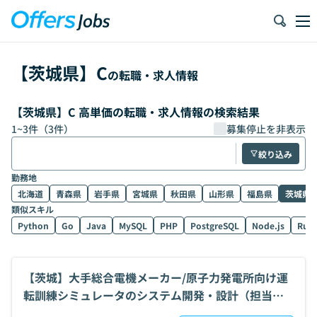
【
茨城県
】
C
の転職・求人情報
【茨城県】C 高単価の転職・求人情報の検索結果
1
~
3
件（
3
件）
募集停止を非表示
絞り込み
勤務地
北海道
青森県
岩手県
宮城県
秋田県
山形県
福島県
茨城県
類似スキル
Python
Go
Java
MySQL
PHP
PostgreSQL
Node.js
Rub
【茨城】大手総合電機メーカー/原子力発電所向け運
転訓練シミュレータのシステム開発・設計（担当者
クラス）