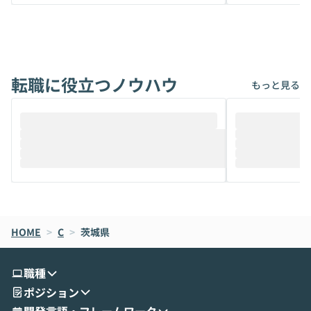
から、気軽に使えないケースも多いのでは
か？ 「なんとなく誰かが良いと言っていた
ないでしょうか。 Coworkは、非エンジニ
から」「SNS
アでも簡単に安全に扱えるよう作られた機
ら」と、周りの
能です。そして実は、日常の業務領域であ
ている方も少な
れば「Coworkで十分にカバーできる」だ
Iのポテンシャル
転職に役立つノウハウ
けでなく、想像以上の範囲まで自動化でき
は、評判ではな
もっと見る
ることは、まだあまり知られていません。
ているAIを選ぶこ
そこで本イベントでは、メルカリで生成AI
もやり取りを重
推進を担当されているハヤカワ五味氏をお
まで文脈を忘れず
迎えし、Coworkを使った業務自動化の実
キストだけでな
際を、公開デモを交えてわかりやすくお伝
うときに一番打率が
えします。 前半のLTでは、ハヤカワ氏より
え、次々と新し
メルカリでの判断基準をもとに「なぜClau
それぞれの本当
de CodeはNGになりがちで、なぜCowork
スクごとに最適
なら安全なのか」を解説いただいた上で、C
すのは至難の業です。 そこで
HOME
oworkの基本的な機能をご紹介いただきま
>
C
>
茨城県
は、LLMのフ
す。 続く公開デモでは、実際にCoworkを
ント構築の最前
使ってワークフローを構築する様子をお見
社松尾研究所の尾
職種
せいただきます。数分でワークフローが完
e・Codex・G
ポジション
成する手軽さや、Gmail等の外部サービス
分けの考え方を紐
とセキュアに連携できるポイントなど、実
使わなくなった