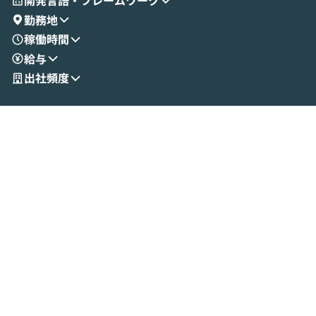
開発言語・フレームワーク
演を通じて具体的なイメージをお届けしま
らではの視点でお
勤務地
す。 後半のディスカッションでは、セキュ
のAIに絞るべ
稼働時間
リティの考え方や社内導入の進め方など、
迷っている方か
給与
現場目線でさらに深掘りしていきます。
最適化したい方
「自分の業務をAIで自動化してみたいけ
ご参加をお待ち
出社頻度
ど、何から始めればいいかわからない」と
いう方にこそ参加いただきたいイベントで
す。