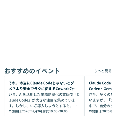
おすすめのイベント
もっと見る
開催前
開催前
それ、本当にClaude Codeじゃないとダ
Claude Co
メ？より安全でラクに使えるCowork公開
Codex・Gem
デモ
いま、AIを活用した業務効率化の文脈で「C
昨今、多くの生
laude Code」が大きな注目を集めていま
いますが、「Code
す。しかし、いざ導入しようとすると、セ
中で、自分のタ
キュリティ面の懸念や権限管理のハードル
開催日:
2026年8月26日(水)19:00
~
20:00
いいのか」を自
開催日:
2026年8