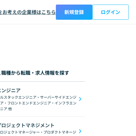
をお考えの企業様はこちら
新規登録
ログイン
職種から転職・求人情報を探す
エンジニア
都
神奈川県
新潟県
富山県
石川県
福井県
山梨県
長野県
岐阜
ルスタックエンジニア・サーバーサイドエンジ
ア・フロントエンドエンジニア・インフラエン
C#
GraphQL
SpringFramework
Redis
C++
Oracle
Django
C
ニア
他
プロジェクトマネジメント
ロジェクトマネージャー・プロダクトマネージ