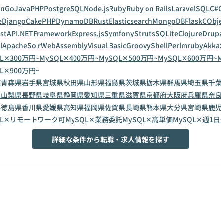
on
Go
Java
PHP
PostgreSQL
Node.js
Ruby
Ruby on Rails
Laravel
SQL
C#
e
Django
CakePHP
DynamoDB
Rust
Elasticsearch
MongoDB
Flask
C
Obje
astAPI
.NETFramework
Express.js
Symfony
Struts
SQLite
Clojure
Drup
l
ApacheSolr
WebAssembly
Visual Basic
Groovy
Shell
Perl
mruby
Akka
L✕300万円~
MySQL✕400万円~
MySQL✕500万円~
MySQL✕600万円~
L✕900万円~
道
青森県
岩手県
宮城県
秋田県
山形県
福島県
茨城県
栃木県
群馬県
埼玉県
千
県
山梨県
長野県
岐阜県
静岡県
愛知県
三重県
滋賀県
京都府
大阪府
兵庫県
奈
県
徳島県
香川県
愛媛県
高知県
福岡県
佐賀県
長崎県
熊本県
大分県
宮崎県
鹿
QL✕リモートワーク可
MySQL✕業務委託
MySQL✕高単価
MySQL✕週1日
詳細な条件から転職・求人情報を探す