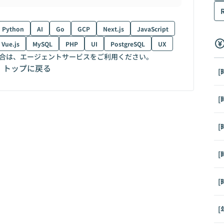
Python
AI
Go
GCP
Next.js
JavaScript
Vue.js
MySQL
PHP
UI
PostgreSQL
UX
合は、エージェントサービスをご利用ください。
トップに戻る
[
[
[
[
[
[