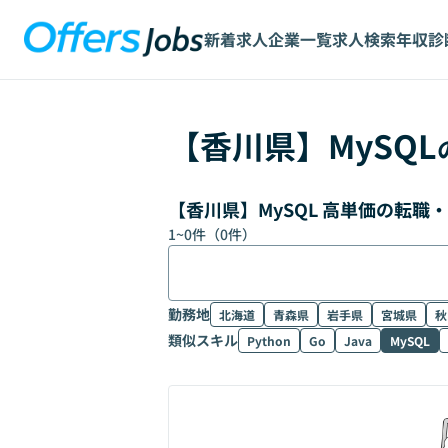
新着求人
企業一覧
求人検索
年収診
【
香川県
】
MySQL
【香川県】MySQL 高単価の転職
1
~
0
件（
0
件）
勤務地
北海道
青森県
岩手県
宮城県
秋
類似スキル
Python
Go
Java
MySQL