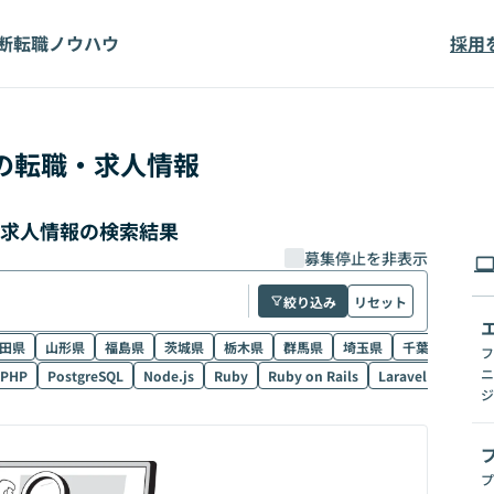
断
転職ノウハウ
採用
の転職・求人情報
・求人情報の検索結果
募集停止を非表示
絞り込み
リセット
田県
山形県
福島県
茨城県
栃木県
群馬県
埼玉県
千葉県
東京
フ
ニ
PHP
PostgreSQL
Node.js
Ruby
Ruby on Rails
Laravel
SQL
ジ
プ