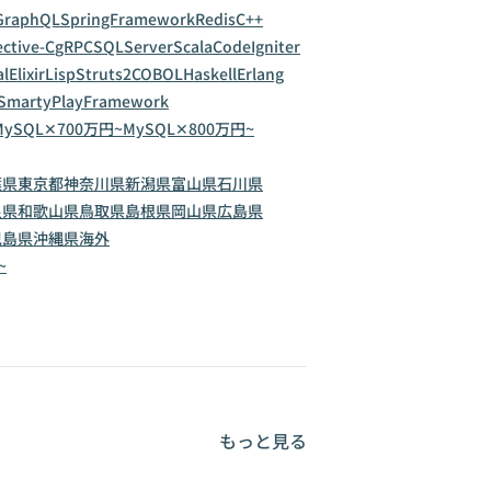
GraphQL
SpringFramework
Redis
C++
ctive-C
gRPC
SQLServer
Scala
CodeIgniter
al
Elixir
Lisp
Struts2
COBOL
Haskell
Erlang
Smarty
PlayFramework
MySQL✕700万円~
MySQL✕800万円~
葉県
東京都
神奈川県
新潟県
富山県
石川県
良県
和歌山県
鳥取県
島根県
岡山県
広島県
児島県
沖縄県
海外
~
もっと見る