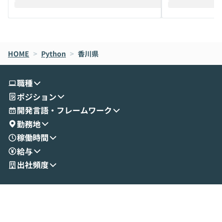
えします。 前半のLTでは、ハヤカワ氏より
え、次々と新し
メルカリでの判断基準をもとに「なぜClau
それぞれの本当
de CodeはNGになりがちで、なぜCowork
スクごとに最適
なら安全なのか」を解説いただいた上で、C
すのは至難の業です。 そこで
HOME
oworkの基本的な機能をご紹介いただきま
>
Python
>
香川県
は、LLMのフ
す。 続く公開デモでは、実際にCoworkを
ント構築の最前
使ってワークフローを構築する様子をお見
社松尾研究所の尾
職種
せいただきます。数分でワークフローが完
e・Codex・G
ポジション
成する手軽さや、Gmail等の外部サービス
分けの考え方を紐
とセキュアに連携できるポイントなど、実
使わなくなった
開発言語・フレームワーク
演を通じて具体的なイメージをお届けしま
らではの視点でお
勤務地
す。 後半のディスカッションでは、セキュ
のAIに絞るべ
稼働時間
リティの考え方や社内導入の進め方など、
迷っている方か
給与
現場目線でさらに深掘りしていきます。
最適化したい方
「自分の業務をAIで自動化してみたいけ
ご参加をお待ち
出社頻度
ど、何から始めればいいかわからない」と
いう方にこそ参加いただきたいイベントで
す。