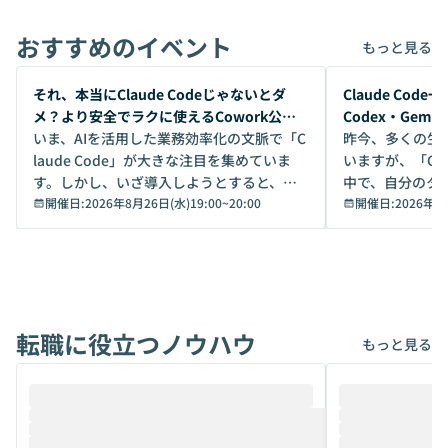
おすすめのイベント
もっと見る
開催前
開催前
それ、本当にClaude Codeじゃないとダ
Claude Co
メ？より安全でラクに使えるCowork公開
Codex・Gem
デモ
いま、AIを活用した業務効率化の文脈で「C
昨今、多くの生
laude Code」が大きな注目を集めていま
いますが、「Code
す。しかし、いざ導入しようとすると、セ
中で、自分のタ
キュリティ面の懸念や権限管理のハードル
開催日:
2026年8月26日(水)19:00
~
20:00
いいのか」を自
開催日:
2026年8
から、気軽に使えないケースも多いのでは
か？ 「なんとなく誰かが良いと言っていた
ないでしょうか。 Coworkは、非エンジニ
から」「SNS
アでも簡単に安全に扱えるよう作られた機
ら」と、周りの
能です。そして実は、日常の業務領域であ
ている方も少な
れば「Coworkで十分にカバーできる」だ
Iのポテンシャル
転職に役立つノウハウ
けでなく、想像以上の範囲まで自動化でき
は、評判ではな
もっと見る
ることは、まだあまり知られていません。
ているAIを選ぶこ
そこで本イベントでは、メルカリで生成AI
もやり取りを重
推進を担当されているハヤカワ五味氏をお
まで文脈を忘れず
迎えし、Coworkを使った業務自動化の実
キストだけでな
際を、公開デモを交えてわかりやすくお伝
うときに一番打率が