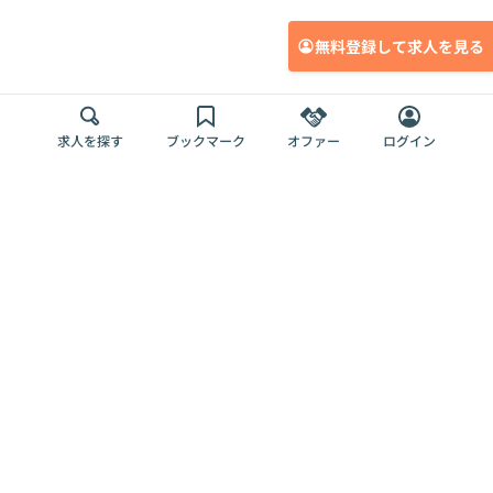
無料登録して求人を見る
求人を探す
ブックマーク
オファー
ログイン
メディア
サービス
キャリアアップ
採用担当者さま
各種媒体
を目指す
トップページ
Offers AI
Offers
ログイン
利用規約
新規登録・ロ
RPO
Magazine
プライバシー
グイン
Offers HR
予算型リテー
ポリシー
案件を探す
Magazine
導入事例
ナー
外部送信ツー
Offers 職務経
Offers デジタ
ルの一覧
歴
ル人材総研
お役立ち
人事AIコンサ
Offers AI
資料
ルティング