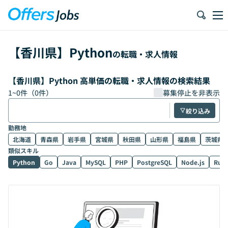
【
香川県
】
Python
の転職・求人情報
【香川県】Python 高単価の転職・求人情報の検索結果
1
~
0
件（
0
件）
募集停止を非表示
絞り込み
勤務地
北海道
青森県
岩手県
宮城県
秋田県
山形県
福島県
茨城県
類似スキル
Python
Go
Java
MySQL
PHP
PostgreSQL
Node.js
Rub