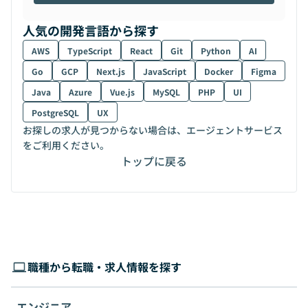
人気の開発言語から探す
AWS
TypeScript
React
Git
Python
AI
Go
GCP
Next.js
JavaScript
Docker
Figma
Java
Azure
Vue.js
MySQL
PHP
UI
PostgreSQL
UX
お探しの求人が見つからない場合は、エージェントサービス
をご利用ください。
トップに戻る
職種から転職・求人情報を探す
エンジニア