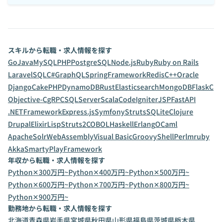
スキルから転職・求人情報を探す
Go
Java
MySQL
PHP
PostgreSQL
Node.js
Ruby
Ruby on Rails
Laravel
SQL
C#
GraphQL
SpringFramework
Redis
C++
Oracle
Django
CakePHP
DynamoDB
Rust
Elasticsearch
MongoDB
Flask
C
Objective-C
gRPC
SQLServer
Scala
CodeIgniter
JSP
FastAPI
.NETFramework
Express.js
Symfony
Struts
SQLite
Clojure
Drupal
Elixir
Lisp
Struts2
COBOL
Haskell
Erlang
OCaml
ApacheSolr
WebAssembly
Visual Basic
Groovy
Shell
Perl
mruby
Akka
Smarty
PlayFramework
年収から転職・求人情報を探す
Python✕300万円~
Python✕400万円~
Python✕500万円~
Python✕600万円~
Python✕700万円~
Python✕800万円~
Python✕900万円~
勤務地から転職・求人情報を探す
北海道
青森県
岩手県
宮城県
秋田県
山形県
福島県
茨城県
栃木県