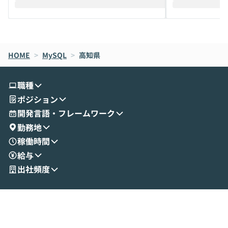
えします。 前半のLTでは、ハヤカワ氏より
え、次々と新し
メルカリでの判断基準をもとに「なぜClau
それぞれの本当
de CodeはNGになりがちで、なぜCowork
スクごとに最適
なら安全なのか」を解説いただいた上で、C
すのは至難の業です。 そこで
HOME
oworkの基本的な機能をご紹介いただきま
>
MySQL
>
高知県
は、LLMのフ
す。 続く公開デモでは、実際にCoworkを
ント構築の最前
使ってワークフローを構築する様子をお見
社松尾研究所の尾
職種
せいただきます。数分でワークフローが完
e・Codex・G
ポジション
成する手軽さや、Gmail等の外部サービス
分けの考え方を紐
とセキュアに連携できるポイントなど、実
使わなくなった
開発言語・フレームワーク
演を通じて具体的なイメージをお届けしま
らではの視点でお
勤務地
す。 後半のディスカッションでは、セキュ
のAIに絞るべ
稼働時間
リティの考え方や社内導入の進め方など、
迷っている方か
給与
現場目線でさらに深掘りしていきます。
最適化したい方
「自分の業務をAIで自動化してみたいけ
ご参加をお待ち
出社頻度
ど、何から始めればいいかわからない」と
いう方にこそ参加いただきたいイベントで
す。