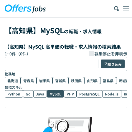
【
高知県
】
MySQL
の転職・求人情報
【高知県】MySQL 高単価の転職・求人情報の検索結果
1
~
0
件（
0
件）
募集停止を非表示
絞り込み
勤務地
北海道
青森県
岩手県
宮城県
秋田県
山形県
福島県
茨城県
類似スキル
Python
Go
Java
MySQL
PHP
PostgreSQL
Node.js
Rub