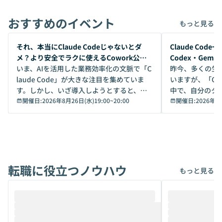
おすすめのイベント
もっと見る
開催前
開催前
それ、本当にClaude Codeじゃないとダ
Claude Co
メ？より安全でラクに使えるCowork公開
Codex・Gem
デモ
いま、AIを活用した業務効率化の文脈で「C
昨今、多くの生
laude Code」が大きな注目を集めていま
いますが、「Code
す。しかし、いざ導入しようとすると、セ
中で、自分のタ
キュリティ面の懸念や権限管理のハードル
開催日:
2026年8月26日(水)19:00
~
20:00
いいのか」を自
開催日:
2026年8
から、気軽に使えないケースも多いのでは
か？ 「なんとなく誰かが良いと言っていた
ないでしょうか。 Coworkは、非エンジニ
から」「SNS
アでも簡単に安全に扱えるよう作られた機
ら」と、周りの
能です。そして実は、日常の業務領域であ
ている方も少な
れば「Coworkで十分にカバーできる」だ
Iのポテンシャル
転職に役立つノウハウ
けでなく、想像以上の範囲まで自動化でき
は、評判ではな
もっと見る
ることは、まだあまり知られていません。
ているAIを選ぶこ
そこで本イベントでは、メルカリで生成AI
もやり取りを重
推進を担当されているハヤカワ五味氏をお
まで文脈を忘れず
迎えし、Coworkを使った業務自動化の実
キストだけでな
際を、公開デモを交えてわかりやすくお伝
うときに一番打率が