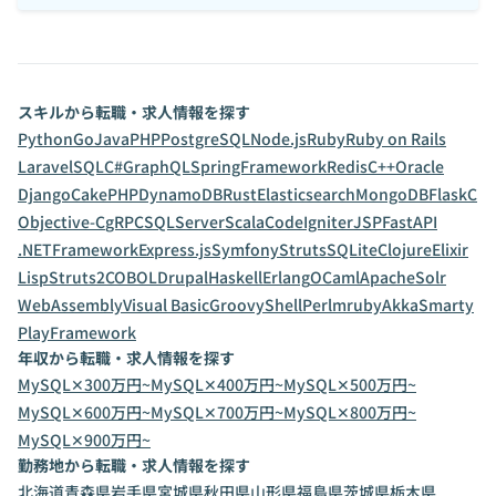
スキルから転職・求人情報を探す
Python
Go
Java
PHP
PostgreSQL
Node.js
Ruby
Ruby on Rails
Laravel
SQL
C#
GraphQL
SpringFramework
Redis
C++
Oracle
Django
CakePHP
DynamoDB
Rust
Elasticsearch
MongoDB
Flask
C
Objective-C
gRPC
SQLServer
Scala
CodeIgniter
JSP
FastAPI
.NETFramework
Express.js
Symfony
Struts
SQLite
Clojure
Elixir
Lisp
Struts2
COBOL
Drupal
Haskell
Erlang
OCaml
ApacheSolr
WebAssembly
Visual Basic
Groovy
Shell
Perl
mruby
Akka
Smarty
PlayFramework
年収から転職・求人情報を探す
MySQL✕300万円~
MySQL✕400万円~
MySQL✕500万円~
MySQL✕600万円~
MySQL✕700万円~
MySQL✕800万円~
MySQL✕900万円~
勤務地から転職・求人情報を探す
北海道
青森県
岩手県
宮城県
秋田県
山形県
福島県
茨城県
栃木県