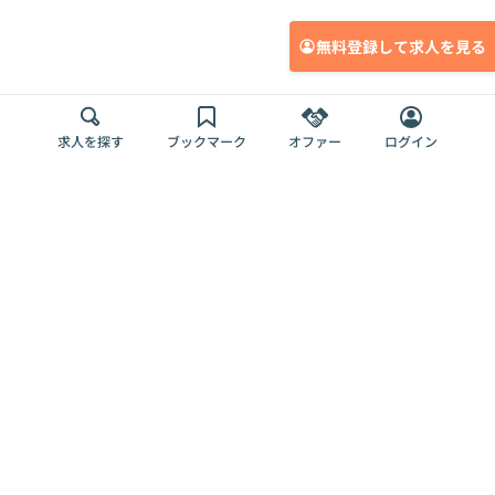
無料登録して求人を見る
求人を探す
ブックマーク
オファー
ログイン
メディア
サービス
キャリアアップ
採用担当者さま
各種媒体
を目指す
トップページ
Offers AI
Offers
ログイン
利用規約
新規登録・ロ
RPO
Magazine
プライバシー
グイン
Offers HR
予算型リテー
ポリシー
案件を探す
Magazine
導入事例
ナー
外部送信ツー
Offers 職務経
Offers デジタ
ルの一覧
歴
ル人材総研
お役立ち
人事AIコンサ
Offers AI
資料
ルティング