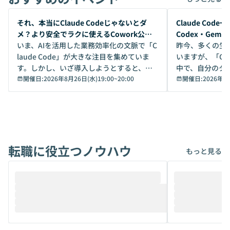
開催前
開催前
それ、本当にClaude Codeじゃないとダ
Claude Co
メ？より安全でラクに使えるCowork公開
Codex・Gem
デモ
いま、AIを活用した業務効率化の文脈で「C
昨今、多くの生
laude Code」が大きな注目を集めていま
いますが、「Code
す。しかし、いざ導入しようとすると、セ
中で、自分のタ
キュリティ面の懸念や権限管理のハードル
開催日:
2026年8月26日(水)19:00
~
20:00
いいのか」を自
開催日:
2026年8
から、気軽に使えないケースも多いのでは
か？ 「なんとなく誰かが良いと言っていた
ないでしょうか。 Coworkは、非エンジニ
から」「SNS
アでも簡単に安全に扱えるよう作られた機
ら」と、周りの
能です。そして実は、日常の業務領域であ
ている方も少な
れば「Coworkで十分にカバーできる」だ
Iのポテンシャル
転職に役立つノウハウ
けでなく、想像以上の範囲まで自動化でき
は、評判ではな
もっと見る
ることは、まだあまり知られていません。
ているAIを選ぶこ
そこで本イベントでは、メルカリで生成AI
もやり取りを重
推進を担当されているハヤカワ五味氏をお
まで文脈を忘れず
迎えし、Coworkを使った業務自動化の実
キストだけでな
際を、公開デモを交えてわかりやすくお伝
うときに一番打率が
えします。 前半のLTでは、ハヤカワ氏より
え、次々と新し
メルカリでの判断基準をもとに「なぜClau
それぞれの本当