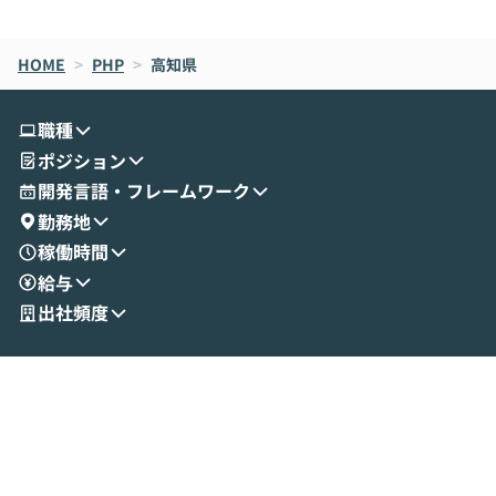
de CodeはNGになりがちで、なぜCowork
スクごとに最適
なら安全なのか」を解説いただいた上で、C
すのは至難の業です。 そこで
HOME
oworkの基本的な機能をご紹介いただきま
>
PHP
>
高知県
は、LLMのフ
す。 続く公開デモでは、実際にCoworkを
ント構築の最前
使ってワークフローを構築する様子をお見
社松尾研究所の尾
職種
せいただきます。数分でワークフローが完
e・Codex・G
ポジション
成する手軽さや、Gmail等の外部サービス
分けの考え方を紐
とセキュアに連携できるポイントなど、実
使わなくなった
開発言語・フレームワーク
演を通じて具体的なイメージをお届けしま
らではの視点でお
勤務地
す。 後半のディスカッションでは、セキュ
のAIに絞るべ
稼働時間
リティの考え方や社内導入の進め方など、
迷っている方か
給与
現場目線でさらに深掘りしていきます。
最適化したい方
「自分の業務をAIで自動化してみたいけ
ご参加をお待ち
出社頻度
ど、何から始めればいいかわからない」と
いう方にこそ参加いただきたいイベントで
す。