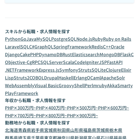
スキルから転職・求人情報を探す
Python
Go
Java
MySQL
PostgreSQL
Node.js
Ruby
Ruby on Rails
Laravel
SQL
C#
GraphQL
SpringFramework
Redis
C++
Oracle
Django
CakePHP
DynamoDB
Rust
Elasticsearch
MongoDB
Flask
C
Objective-C
gRPC
SQLServer
Scala
CodeIgniter
JSP
FastAPI
.NETFramework
Express.js
Symfony
Struts
SQLite
Clojure
Elixir
Lisp
Struts2
COBOL
Drupal
Haskell
Erlang
OCaml
ApacheSolr
WebAssembly
Visual Basic
Groovy
Shell
Perl
mruby
Akka
Smarty
PlayFramework
年収から転職・求人情報を探す
PHP✕300万円~
PHP✕400万円~
PHP✕500万円~
PHP✕600万円~
PHP✕700万円~
PHP✕800万円~
PHP✕900万円~
勤務地から転職・求人情報を探す
北海道
青森県
岩手県
宮城県
秋田県
山形県
福島県
茨城県
栃木県
群馬県
埼玉県
千葉県
東京都
神奈川県
新潟県
富山県
石川県
福井県