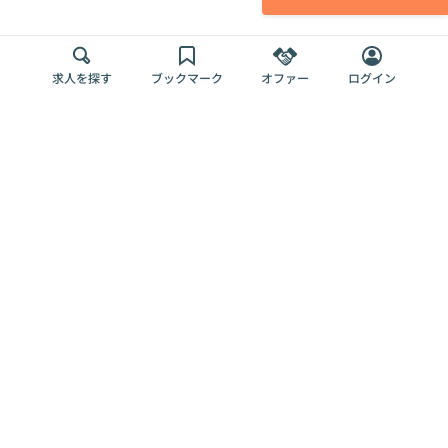
求人を探す
ブックマーク
オファー
ログイン
メディア
サービス
キャリアアップ
採用担当者さま
各種媒体
を目指す
トップページ
Offers AI
Offers
ログイン
利用規約
新規登録・ロ
RPO
Magazine
プライバシー
グイン
Offers HR
予算型リテー
ポリシー
案件を探す
Magazine
導入事例
ナー
外部送信ツー
Offers 職務経
Offers デジタ
ルの一覧
歴
ル人材総研
お役立ち
人事AIコンサ
Offers AI
資料
ルティング
Harness
企業を探す
よくある
求人掲載無料
イベント情報
ご質問
プラン