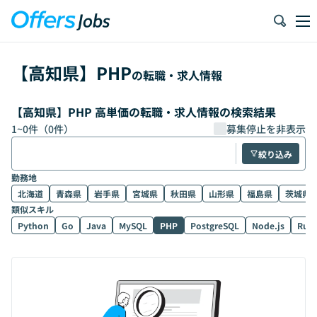
【
高知県
】
PHP
の転職・求人情報
【高知県】PHP 高単価の転職・求人情報の検索結果
1
~
0
件（
0
件）
募集停止を非表示
絞り込み
勤務地
北海道
青森県
岩手県
宮城県
秋田県
山形県
福島県
茨城県
類似スキル
Python
Go
Java
MySQL
PHP
PostgreSQL
Node.js
Rub