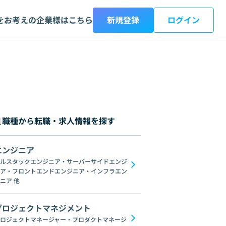
をお考えの企業様はこちら
新規登録
ログイン
職種から転職・求人情報を探す
エンジニア
都
神奈川県
新潟県
富山県
石川県
福井県
山梨県
長野県
岐阜
ルスタックエンジニア・サーバーサイドエンジ
ア・フロントエンドエンジニア・インフラエン
C#
GraphQL
SpringFramework
Redis
C++
Oracle
Django
C
ニア
他
プロジェクトマネジメント
ロジェクトマネージャー・プロダクトマネージ