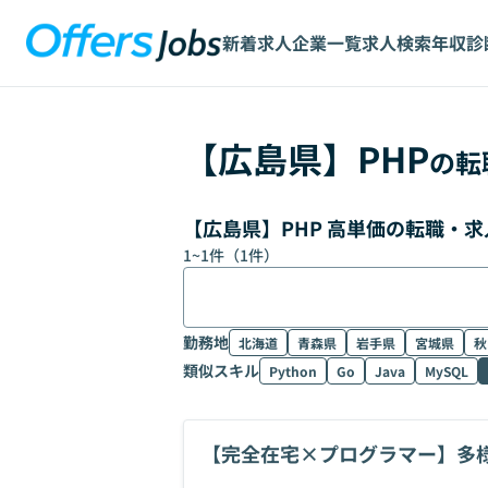
新着求人
企業一覧
求人検索
年収診
【
広島県
】
PHP
の転
【広島県】PHP 高単価の転職・
1
~
1
件（
1
件）
勤務地
北海道
青森県
岩手県
宮城県
秋
類似スキル
Python
Go
Java
MySQL
【完全在宅×プログラマー】多
ア募集