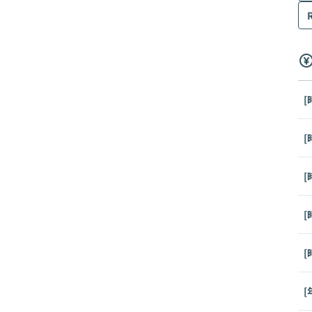
[
[
[
[
[
[