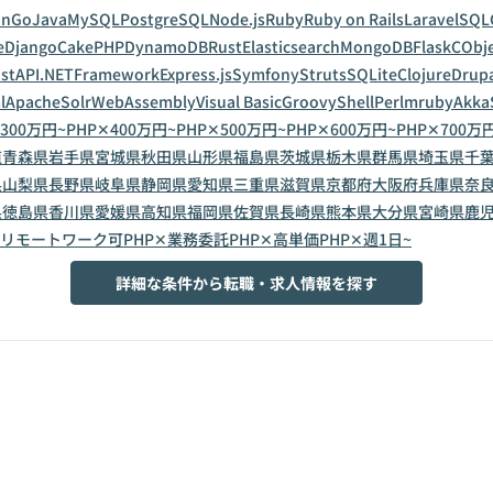
on
Go
Java
MySQL
PostgreSQL
Node.js
Ruby
Ruby on Rails
Laravel
SQL
e
Django
CakePHP
DynamoDB
Rust
Elasticsearch
MongoDB
Flask
C
Obje
astAPI
.NETFramework
Express.js
Symfony
Struts
SQLite
Clojure
Drup
l
ApacheSolr
WebAssembly
Visual Basic
Groovy
Shell
Perl
mruby
Akka
300万円~
PHP✕400万円~
PHP✕500万円~
PHP✕600万円~
PHP✕700万
道
青森県
岩手県
宮城県
秋田県
山形県
福島県
茨城県
栃木県
群馬県
埼玉県
千
県
山梨県
長野県
岐阜県
静岡県
愛知県
三重県
滋賀県
京都府
大阪府
兵庫県
奈
県
徳島県
香川県
愛媛県
高知県
福岡県
佐賀県
長崎県
熊本県
大分県
宮崎県
鹿
✕リモートワーク可
PHP✕業務委託
PHP✕高単価
PHP✕週1日~
詳細な条件から転職・求人情報を探す