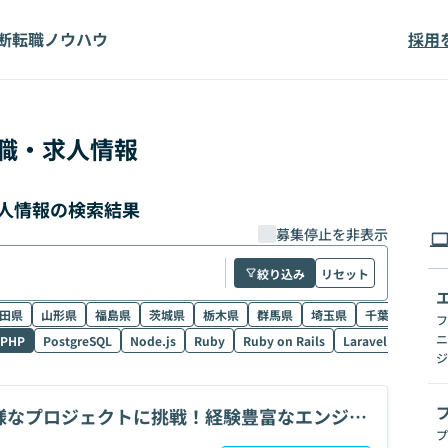
断
転職ノウハウ
採用
職・求人情報
求人情報の検索結果
募集停止を非表示
絞り込み
リセット
田県
山形県
福島県
茨城県
栃木県
群馬県
埼玉県
千葉県
東京
フ
ニ
PHP
PostgreSQL
Node.js
Ruby
Ruby on Rails
Laravel
SQL
ジ
様なプロジェクトに挑戦！経験豊富なエンジニ
プ