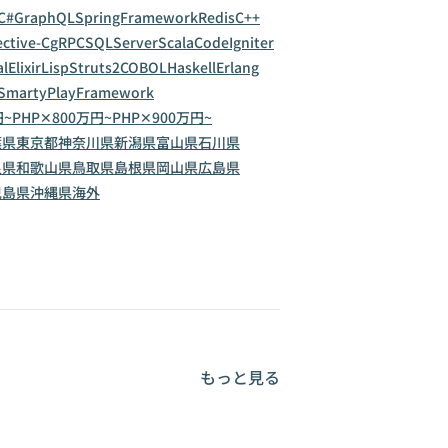
C#
GraphQL
SpringFramework
Redis
C++
ctive-C
gRPC
SQLServer
Scala
CodeIgniter
al
Elixir
Lisp
Struts2
COBOL
Haskell
Erlang
Smarty
PlayFramework
円~
PHP✕800万円~
PHP✕900万円~
葉県
東京都
神奈川県
新潟県
富山県
石川県
良県
和歌山県
鳥取県
島根県
岡山県
広島県
児島県
沖縄県
海外
もっと見る