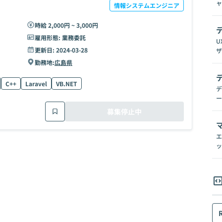
ャ
情報システムエンジニア
時給 2,000円 ~ 3,000円
雇用形態:
業務委託
U
更新日:
2024-03-28
ザ
勤務地:
広島県
C++
Laravel
VB.NET
デ
ー
募集停止中
エ
ッ