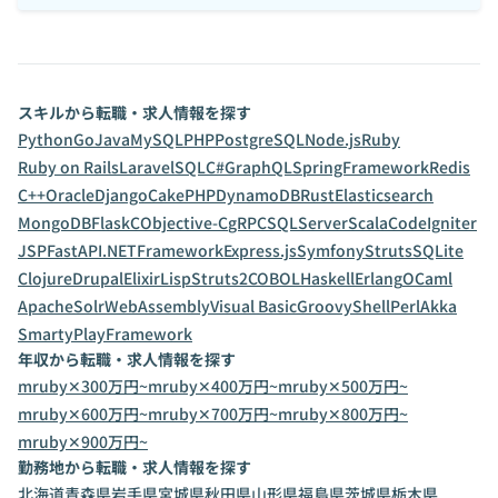
スキルから転職・求人情報を探す
Python
Go
Java
MySQL
PHP
PostgreSQL
Node.js
Ruby
Ruby on Rails
Laravel
SQL
C#
GraphQL
SpringFramework
Redis
C++
Oracle
Django
CakePHP
DynamoDB
Rust
Elasticsearch
MongoDB
Flask
C
Objective-C
gRPC
SQLServer
Scala
CodeIgniter
JSP
FastAPI
.NETFramework
Express.js
Symfony
Struts
SQLite
Clojure
Drupal
Elixir
Lisp
Struts2
COBOL
Haskell
Erlang
OCaml
ApacheSolr
WebAssembly
Visual Basic
Groovy
Shell
Perl
Akka
Smarty
PlayFramework
年収から転職・求人情報を探す
mruby✕300万円~
mruby✕400万円~
mruby✕500万円~
mruby✕600万円~
mruby✕700万円~
mruby✕800万円~
mruby✕900万円~
勤務地から転職・求人情報を探す
北海道
青森県
岩手県
宮城県
秋田県
山形県
福島県
茨城県
栃木県