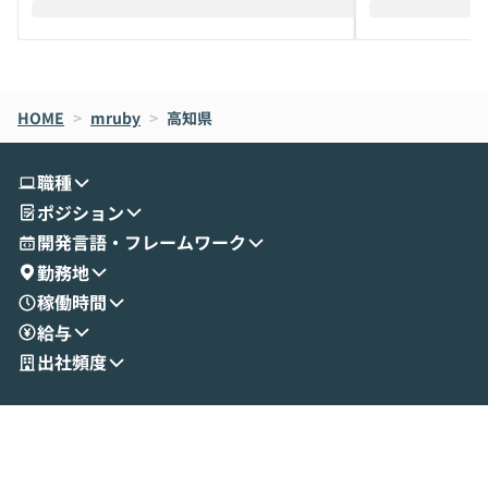
えします。 前半のLTでは、ハヤカワ氏より
え、次々と新し
メルカリでの判断基準をもとに「なぜClau
それぞれの本当
de CodeはNGになりがちで、なぜCowork
スクごとに最適
なら安全なのか」を解説いただいた上で、C
すのは至難の業です。 そこで
HOME
oworkの基本的な機能をご紹介いただきま
>
mruby
>
高知県
は、LLMのフ
す。 続く公開デモでは、実際にCoworkを
ント構築の最前
使ってワークフローを構築する様子をお見
社松尾研究所の尾
職種
せいただきます。数分でワークフローが完
e・Codex・G
ポジション
成する手軽さや、Gmail等の外部サービス
分けの考え方を紐
とセキュアに連携できるポイントなど、実
使わなくなった
開発言語・フレームワーク
演を通じて具体的なイメージをお届けしま
らではの視点でお
勤務地
す。 後半のディスカッションでは、セキュ
のAIに絞るべ
稼働時間
リティの考え方や社内導入の進め方など、
迷っている方か
給与
現場目線でさらに深掘りしていきます。
最適化したい方
「自分の業務をAIで自動化してみたいけ
ご参加をお待ち
出社頻度
ど、何から始めればいいかわからない」と
いう方にこそ参加いただきたいイベントで
す。