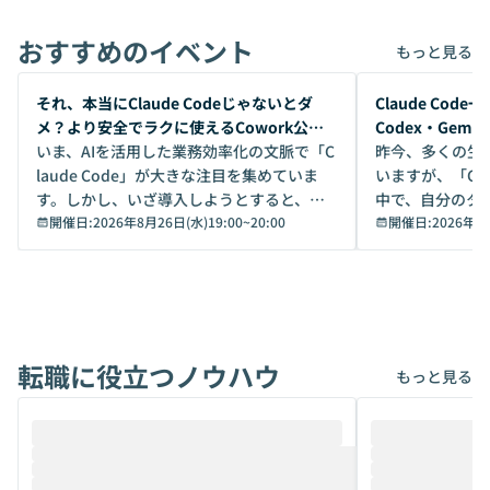
おすすめのイベント
もっと見る
開催前
開催前
それ、本当にClaude Codeじゃないとダ
Claude Co
メ？より安全でラクに使えるCowork公開
Codex・Gem
デモ
いま、AIを活用した業務効率化の文脈で「C
昨今、多くの生
laude Code」が大きな注目を集めていま
いますが、「Code
す。しかし、いざ導入しようとすると、セ
中で、自分のタ
キュリティ面の懸念や権限管理のハードル
開催日:
2026年8月26日(水)19:00
~
20:00
いいのか」を自
開催日:
2026年8
から、気軽に使えないケースも多いのでは
か？ 「なんとなく誰かが良いと言っていた
ないでしょうか。 Coworkは、非エンジニ
から」「SNS
アでも簡単に安全に扱えるよう作られた機
ら」と、周りの
能です。そして実は、日常の業務領域であ
ている方も少な
れば「Coworkで十分にカバーできる」だ
Iのポテンシャル
転職に役立つノウハウ
けでなく、想像以上の範囲まで自動化でき
は、評判ではな
もっと見る
ることは、まだあまり知られていません。
ているAIを選ぶこ
そこで本イベントでは、メルカリで生成AI
もやり取りを重
推進を担当されているハヤカワ五味氏をお
まで文脈を忘れず
迎えし、Coworkを使った業務自動化の実
キストだけでな
際を、公開デモを交えてわかりやすくお伝
うときに一番打率が