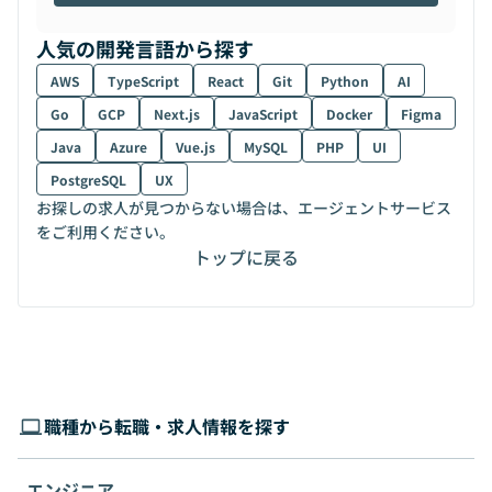
人気の開発言語から探す
AWS
TypeScript
React
Git
Python
AI
Go
GCP
Next.js
JavaScript
Docker
Figma
Java
Azure
Vue.js
MySQL
PHP
UI
PostgreSQL
UX
お探しの求人が見つからない場合は、エージェントサービス
をご利用ください。
トップに戻る
職種から転職・求人情報を探す
エンジニア