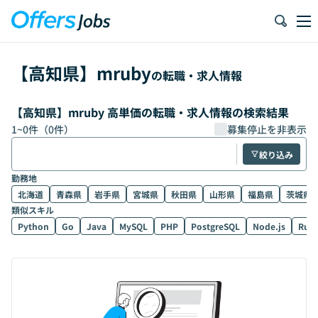
【
高知県
】
mruby
の転職・求人情報
【高知県】mruby 高単価の転職・求人情報の検索結果
1
~
0
件（
0
件）
募集停止を非表示
絞り込み
勤務地
北海道
青森県
岩手県
宮城県
秋田県
山形県
福島県
茨城県
類似スキル
Python
Go
Java
MySQL
PHP
PostgreSQL
Node.js
Rub