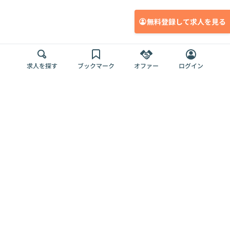
無料登録して求人を見る
求人を探す
ブックマーク
オファー
ログイン
メディア
サービス
キャリアアップ
採用担当者さま
各種媒体
を目指す
トップページ
Offers AI
Offers
ログイン
利用規約
新規登録・ロ
RPO
Magazine
プライバシー
グイン
Offers HR
予算型リテー
ポリシー
案件を探す
Magazine
導入事例
ナー
外部送信ツー
Offers 職務経
Offers デジタ
ルの一覧
歴
ル人材総研
お役立ち
人事AIコンサ
Offers AI
資料
ルティング