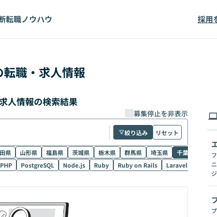
断
転職ノウハウ
採用
の転職・求人情報
・求人情報の検索結果
募集停止を非表示
絞り込み
リセット
田県
山形県
福島県
茨城県
栃木県
群馬県
埼玉県
千葉県
東京
フ
ニ
PHP
PostgreSQL
Node.js
Ruby
Ruby on Rails
Laravel
SQL
ジ
プ