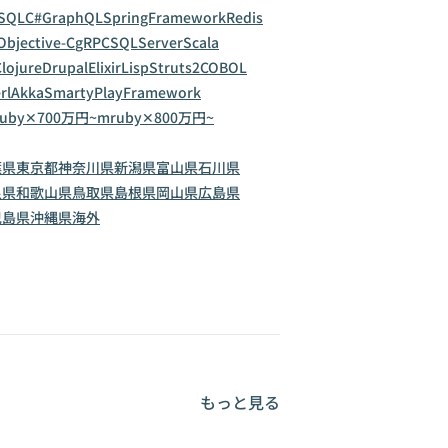
SQL
C#
GraphQL
SpringFramework
Redis
Objective-C
gRPC
SQLServer
Scala
lojure
Drupal
Elixir
Lisp
Struts2
COBOL
rl
Akka
Smarty
PlayFramework
uby✕700万円~
mruby✕800万円~
葉県
東京都
神奈川県
新潟県
富山県
石川県
良県
和歌山県
鳥取県
島根県
岡山県
広島県
児島県
沖縄県
海外
もっと見る