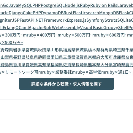
on
Go
Java
MySQL
PHP
PostgreSQL
Node.js
Ruby
Ruby on Rails
Laravel
acle
Django
CakePHP
DynamoDB
Rust
Elasticsearch
MongoDB
Flask
C
gniter
JSP
FastAPI
.NETFramework
Express.js
Symfony
Struts
SQLite
C
ll
Erlang
OCaml
ApacheSolr
WebAssembly
Visual Basic
Groovy
Shell
Pe
y✕300万円~
mruby✕400万円~
mruby✕500万円~
mruby✕600万円~
mr
y✕900万円~
道
青森県
岩手県
宮城県
秋田県
山形県
福島県
茨城県
栃木県
群馬県
埼玉県
千
県
山梨県
長野県
岐阜県
静岡県
愛知県
三重県
滋賀県
京都府
大阪府
兵庫県
奈
県
徳島県
香川県
愛媛県
高知県
福岡県
佐賀県
長崎県
熊本県
大分県
宮崎県
鹿
by✕リモートワーク可
mruby✕業務委託
mruby✕高単価
mruby✕週1日~
詳細な条件から転職・求人情報を探す