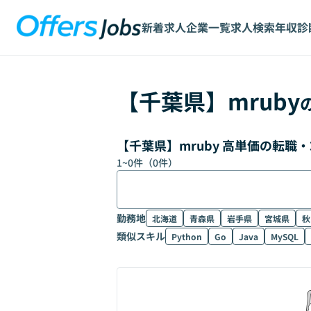
新着求人
企業一覧
求人検索
年収診
【
千葉県
】
mruby
【千葉県】mruby 高単価の転職
1
~
0
件（
0
件）
勤務地
北海道
青森県
岩手県
宮城県
秋
類似スキル
Python
Go
Java
MySQL