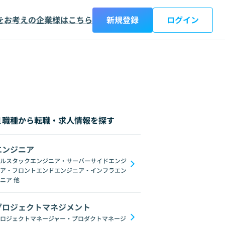
をお考えの企業様はこちら
新規登録
ログイン
職種から転職・求人情報を探す
エンジニア
都
神奈川県
新潟県
富山県
石川県
福井県
山梨県
長野県
岐阜
ルスタックエンジニア・サーバーサイドエンジ
ア・フロントエンドエンジニア・インフラエン
C#
GraphQL
SpringFramework
Redis
C++
Oracle
Django
C
ニア
他
プロジェクトマネジメント
ロジェクトマネージャー・プロダクトマネージ