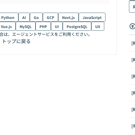
Python
AI
Go
GCP
Next.js
JavaScript
Vue.js
MySQL
PHP
UI
PostgreSQL
UX
合は、エージェントサービスをご利用ください。
トップに戻る
[
[
[
[
[
[