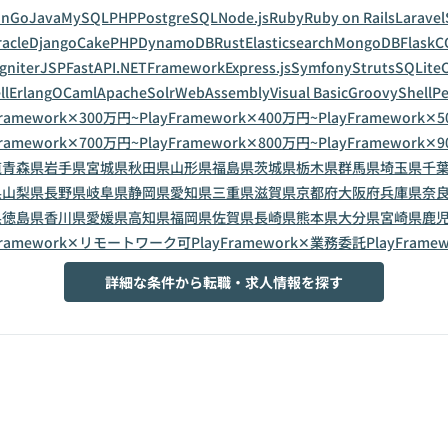
on
Go
Java
MySQL
PHP
PostgreSQL
Node.js
Ruby
Ruby on Rails
Laravel
acle
Django
CakePHP
DynamoDB
Rust
Elasticsearch
MongoDB
Flask
C
gniter
JSP
FastAPI
.NETFramework
Express.js
Symfony
Struts
SQLite
C
ll
Erlang
OCaml
ApacheSolr
WebAssembly
Visual Basic
Groovy
Shell
Pe
Framework✕300万円~
PlayFramework✕400万円~
PlayFramework✕
Framework✕700万円~
PlayFramework✕800万円~
PlayFramework✕
道
青森県
岩手県
宮城県
秋田県
山形県
福島県
茨城県
栃木県
群馬県
埼玉県
千
県
山梨県
長野県
岐阜県
静岡県
愛知県
三重県
滋賀県
京都府
大阪府
兵庫県
奈
県
徳島県
香川県
愛媛県
高知県
福岡県
佐賀県
長崎県
熊本県
大分県
宮崎県
鹿
yFramework✕リモートワーク可
PlayFramework✕業務委託
PlayFram
詳細な条件から転職・求人情報を探す