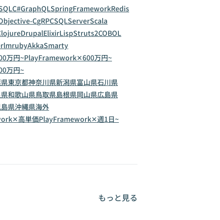
SQL
C#
GraphQL
SpringFramework
Redis
Objective-C
gRPC
SQLServer
Scala
lojure
Drupal
Elixir
Lisp
Struts2
COBOL
rl
mruby
Akka
Smarty
500万円~
PlayFramework✕600万円~
900万円~
葉県
東京都
神奈川県
新潟県
富山県
石川県
良県
和歌山県
鳥取県
島根県
岡山県
広島県
児島県
沖縄県
海外
ework✕高単価
PlayFramework✕週1日~
もっと見る