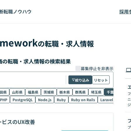
断
転職ノウハウ
採用
amework
の転職・求人情報
 高単価の転職・求人情報の検索結果
募集停止を非表示
絞り込み
リセット
田県
山形県
福島県
茨城県
栃木県
群馬県
埼玉県
千葉県
東京
フ
ニ
PHP
PostgreSQL
Node.js
Ruby
Ruby on Rails
Laravel
SQL
ジ
社サービスのUX改善
プ