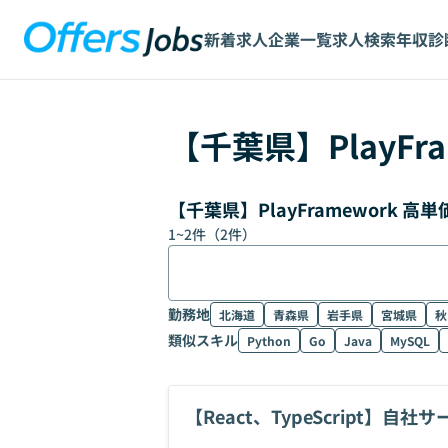
新着求人
企業一覧
求人検索
年収診
【
千葉県
】
PlayFr
【千葉県】PlayFramework
1
~
2
件（
2
件）
勤務地
北海道
青森県
岩手県
宮城県
秋
類似スキル
Python
Go
Java
MySQL
【React、TypeScript】自