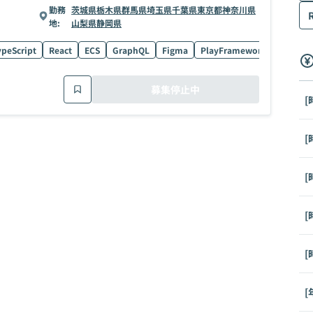
勤務
茨城県
栃木県
群馬県
埼玉県
千葉県
東京都
神奈川県
地:
山梨県
静岡県
peScript
React
ECS
GraphQL
Figma
PlayFramework
Go
機
募集停止中
[
[
[
[
[
[