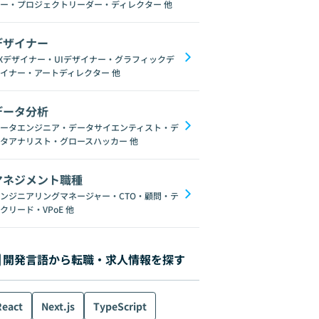
ー・プロジェクトリーダー・ディレクター
他
デザイナー
Xデザイナー・UIデザイナー・グラフィックデ
イナー・アートディレクター
他
データ分析
ータエンジニア・データサイエンティスト・デ
AI
UX
タアナリスト・グロースハッカー
他
マネジメント職種
ンジニアリングマネージャー・CTO・顧問・テ
クリード・VPoE
他
開発言語から転職・求人情報を探す
React
Next.js
TypeScript