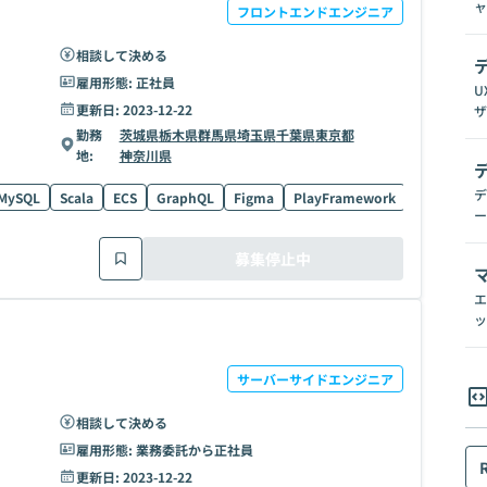
ャ
フロントエンドエンジニア
相談して決める
雇用形態:
正社員
U
更新日:
2023-12-22
ザ
勤務
茨城県
栃木県
群馬県
埼玉県
千葉県
東京都
地:
神奈川県
デ
MySQL
Scala
ECS
GraphQL
Figma
PlayFramework
機械学習
ー
募集停止中
エ
ッ
サーバーサイドエンジニア
相談して決める
雇用形態:
業務委託から正社員
更新日:
2023-12-22