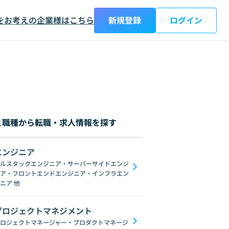
をお考えの企業様はこちら
新規登録
ログイン
職種から転職・求人情報を探す
エンジニア
都
神奈川県
新潟県
富山県
石川県
福井県
山梨県
長野県
岐阜
ルスタックエンジニア・サーバーサイドエンジ
ア・フロントエンドエンジニア・インフラエン
C#
GraphQL
SpringFramework
Redis
C++
Oracle
Django
C
ニア
他
プロジェクトマネジメント
ロジェクトマネージャー・プロダクトマネージ