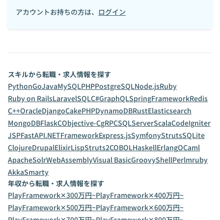
アカウントお持ちの方は、
ログイン
スキルから転職・求人情報を探す
Python
Go
Java
MySQL
PHP
PostgreSQL
Node.js
Ruby
Ruby on Rails
Laravel
SQL
C#
GraphQL
SpringFramework
Redis
C++
Oracle
Django
CakePHP
DynamoDB
Rust
Elasticsearch
MongoDB
Flask
C
Objective-C
gRPC
SQLServer
Scala
CodeIgniter
JSP
FastAPI
.NETFramework
Express.js
Symfony
Struts
SQLite
Clojure
Drupal
Elixir
Lisp
Struts2
COBOL
Haskell
Erlang
OCaml
ApacheSolr
WebAssembly
Visual Basic
Groovy
Shell
Perl
mruby
Akka
Smarty
年収から転職・求人情報を探す
PlayFramework✕300万円~
PlayFramework✕400万円~
PlayFramework✕500万円~
PlayFramework✕600万円~
PlayFramework✕700万円~
PlayFramework✕800万円~