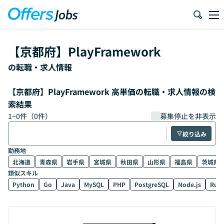
【
京都府
】
PlayFramework
の転職・求人情報
【京都府】PlayFramework 高単価の転職・求人情報の検
索結果
1
~
0
件（
0
件）
募集停止を非表示
絞り込み
勤務地
北海道
青森県
岩手県
宮城県
秋田県
山形県
福島県
茨城県
類似スキル
Python
Go
Java
MySQL
PHP
PostgreSQL
Node.js
Rub