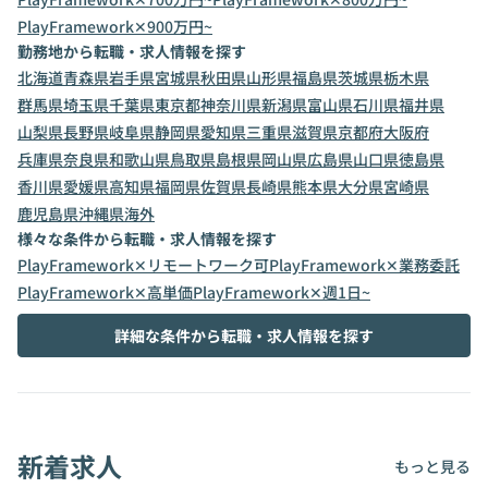
PlayFramework✕900万円~
勤務地から転職・求人情報を探す
北海道
青森県
岩手県
宮城県
秋田県
山形県
福島県
茨城県
栃木県
群馬県
埼玉県
千葉県
東京都
神奈川県
新潟県
富山県
石川県
福井県
山梨県
長野県
岐阜県
静岡県
愛知県
三重県
滋賀県
京都府
大阪府
兵庫県
奈良県
和歌山県
鳥取県
島根県
岡山県
広島県
山口県
徳島県
香川県
愛媛県
高知県
福岡県
佐賀県
長崎県
熊本県
大分県
宮崎県
鹿児島県
沖縄県
海外
様々な条件から転職・求人情報を探す
PlayFramework✕リモートワーク可
PlayFramework✕業務委託
PlayFramework✕高単価
PlayFramework✕週1日~
詳細な条件から転職・求人情報を探す
新着求人
もっと見る