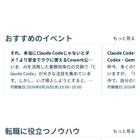
おすすめのイベント
もっと見る
開催前
開催前
それ、本当にClaude Codeじゃないとダ
Claude Co
メ？より安全でラクに使えるCowork公開
Codex・Gem
デモ
いま、AIを活用した業務効率化の文脈で「C
昨今、多くの生
laude Code」が大きな注目を集めていま
いますが、「Code
す。しかし、いざ導入しようとすると、セ
中で、自分のタ
キュリティ面の懸念や権限管理のハードル
開催日:
2026年8月26日(水)19:00
~
20:00
いいのか」を自
開催日:
2026年8
から、気軽に使えないケースも多いのでは
か？ 「なんとなく誰かが良いと言っていた
ないでしょうか。 Coworkは、非エンジニ
から」「SNS
アでも簡単に安全に扱えるよう作られた機
ら」と、周りの
能です。そして実は、日常の業務領域であ
ている方も少な
れば「Coworkで十分にカバーできる」だ
Iのポテンシャル
転職に役立つノウハウ
けでなく、想像以上の範囲まで自動化でき
は、評判ではな
もっと見る
ることは、まだあまり知られていません。
ているAIを選ぶこ