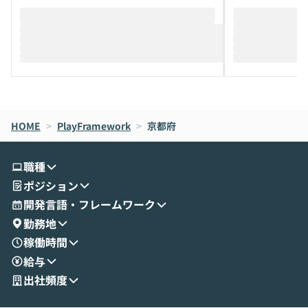
そこで本イベントでは、メルカリで生成AI
もやり取りを重
推進を担当されているハヤカワ五味氏をお
まで文脈を忘れず
迎えし、Coworkを使った業務自動化の実
キストだけでな
際を、公開デモを交えてわかりやすくお伝
うときに一番打率が
えします。 前半のLTでは、ハヤカワ氏より
え、次々と新し
メルカリでの判断基準をもとに「なぜClau
それぞれの本当
de CodeはNGになりがちで、なぜCowork
スクごとに最適
なら安全なのか」を解説いただいた上で、C
すのは至難の業です。 そこで
HOME
oworkの基本的な機能をご紹介いただきま
>
PlayFramework
>
京都府
は、LLMのフ
す。 続く公開デモでは、実際にCoworkを
ント構築の最前
使ってワークフローを構築する様子をお見
社松尾研究所の尾
職種
せいただきます。数分でワークフローが完
e・Codex・G
ポジション
成する手軽さや、Gmail等の外部サービス
分けの考え方を紐
とセキュアに連携できるポイントなど、実
使わなくなった
開発言語・フレームワーク
演を通じて具体的なイメージをお届けしま
らではの視点でお
勤務地
す。 後半のディスカッションでは、セキュ
のAIに絞るべ
稼働時間
リティの考え方や社内導入の進め方など、
迷っている方か
給与
現場目線でさらに深掘りしていきます。
最適化したい方
「自分の業務をAIで自動化してみたいけ
ご参加をお待ち
出社頻度
ど、何から始めればいいかわからない」と
いう方にこそ参加いただきたいイベントで