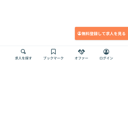
無料登録して求人を見る
求人を探す
ブックマーク
オファー
ログイン
メディア
サービス
キャリアアップ
採用担当者さま
各種媒体
を目指す
トップページ
Offers AI
Offers
ログイン
利用規約
新規登録・ロ
RPO
Magazine
プライバシー
グイン
Offers HR
予算型リテー
ポリシー
案件を探す
Magazine