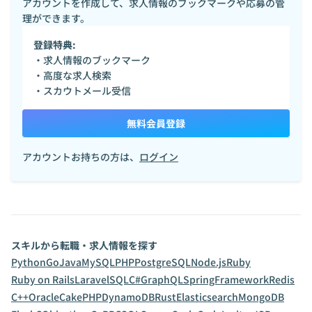
アカウントを作成して、求人情報のブックマークや応募の管
理ができます。
登録特典:
・求人情報のブックマーク
・高度な求人検索
・スカウトメール受信
無料会員登録
アカウントお持ちの方は、
ログイン
スキルから転職・求人情報を探す
Python
Go
Java
MySQL
PHP
PostgreSQL
Node.js
Ruby
Ruby on Rails
Laravel
SQL
C#
GraphQL
SpringFramework
Redis
C++
Oracle
CakePHP
DynamoDB
Rust
Elasticsearch
MongoDB