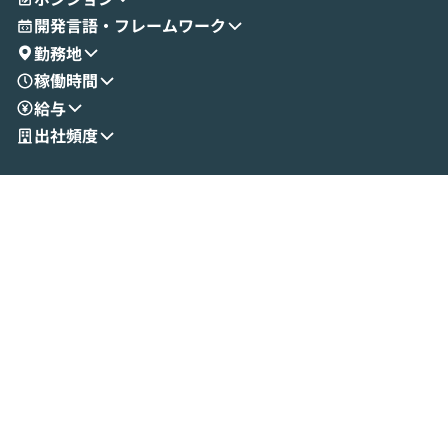
とセキュアに連携できるポイントなど、実
使わなくなった
開発言語・フレームワーク
演を通じて具体的なイメージをお届けしま
らではの視点でお
勤務地
す。 後半のディスカッションでは、セキュ
のAIに絞るべ
稼働時間
リティの考え方や社内導入の進め方など、
迷っている方か
給与
現場目線でさらに深掘りしていきます。
最適化したい方
「自分の業務をAIで自動化してみたいけ
ご参加をお待ち
出社頻度
ど、何から始めればいいかわからない」と
いう方にこそ参加いただきたいイベントで
す。