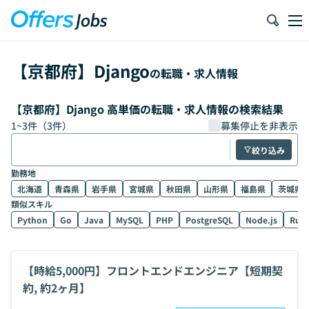
【
京都府
】
Django
の転職・求人情報
【京都府】Django 高単価の転職・求人情報の検索結果
1
~
3
件（
3
件）
募集停止を非表示
絞り込み
勤務地
北海道
青森県
岩手県
宮城県
秋田県
山形県
福島県
茨城県
類似スキル
Python
Go
Java
MySQL
PHP
PostgreSQL
Node.js
Rub
【時給5,000円】フロントエンドエンジニア【短期契
約, 約2ヶ月】