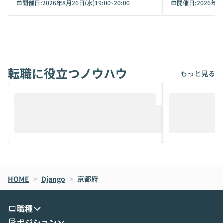
キュリティ面の懸念や権限管理のハードル
開催日:
2026年8月26日(水)19:00
~
20:00
いいのか」を自
開催日:
2026年8
から、気軽に使えないケースも多いのでは
か？ 「なんとなく誰かが良いと言っていた
ないでしょうか。 Coworkは、非エンジニ
から」「SNS
アでも簡単に安全に扱えるよう作られた機
ら」と、周りの
能です。そして実は、日常の業務領域であ
ている方も少な
れば「Coworkで十分にカバーできる」だ
Iのポテンシャル
転職に役立つノウハウ
けでなく、想像以上の範囲まで自動化でき
は、評判ではな
もっと見る
ることは、まだあまり知られていません。
ているAIを選ぶこ
そこで本イベントでは、メルカリで生成AI
もやり取りを重
推進を担当されているハヤカワ五味氏をお
まで文脈を忘れず
迎えし、Coworkを使った業務自動化の実
キストだけでな
際を、公開デモを交えてわかりやすくお伝
うときに一番打率が
えします。 前半のLTでは、ハヤカワ氏より
え、次々と新し
メルカリでの判断基準をもとに「なぜClau
それぞれの本当
de CodeはNGになりがちで、なぜCowork
スクごとに最適
なら安全なのか」を解説いただいた上で、C
すのは至難の業です。 そこで
HOME
oworkの基本的な機能をご紹介いただきま
>
Django
>
京都府
は、LLMのフ
す。 続く公開デモでは、実際にCoworkを
ント構築の最前
使ってワークフローを構築する様子をお見
社松尾研究所の尾
職種
せいただきます。数分でワークフローが完
e・Codex・G
ポジション
成する手軽さや、Gmail等の外部サービス
分けの考え方を紐