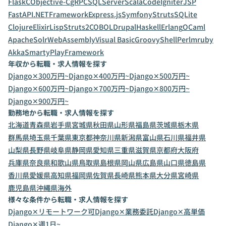
Flask
C
Objective-C
gRPC
SQLServer
Scala
CodeIgniter
JSP
FastAPI
.NETFramework
Express.js
Symfony
Struts
SQLite
Clojure
Elixir
Lisp
Struts2
COBOL
Drupal
Haskell
Erlang
OCaml
ApacheSolr
WebAssembly
Visual Basic
Groovy
Shell
Perl
mruby
Akka
Smarty
PlayFramework
年収から転職・求人情報を探す
Django✕300万円~
Django✕400万円~
Django✕500万円~
Django✕600万円~
Django✕700万円~
Django✕800万円~
Django✕900万円~
勤務地から転職・求人情報を探す
北海道
青森県
岩手県
宮城県
秋田県
山形県
福島県
茨城県
栃木県
群馬県
埼玉県
千葉県
東京都
神奈川県
新潟県
富山県
石川県
福井県
山梨県
長野県
岐阜県
静岡県
愛知県
三重県
滋賀県
京都府
大阪府
兵庫県
奈良県
和歌山県
鳥取県
島根県
岡山県
広島県
山口県
徳島県
香川県
愛媛県
高知県
福岡県
佐賀県
長崎県
熊本県
大分県
宮崎県
鹿児島県
沖縄県
海外
様々な条件から転職・求人情報を探す
Django✕リモートワーク可
Django✕業務委託
Django✕高単価
Django✕週1日~