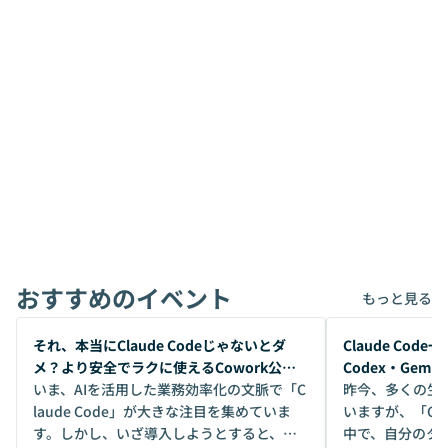
おすすめのイベント
もっと見る
開催前
開催前
それ、本当にClaude Codeじゃないとダ
Claude Co
メ？より安全でラクに使えるCowork公開
Codex・Gem
デモ
いま、AIを活用した業務効率化の文脈で「C
昨今、多くの生
laude Code」が大きな注目を集めていま
いますが、「Code
す。しかし、いざ導入しようとすると、セ
中で、自分のタ