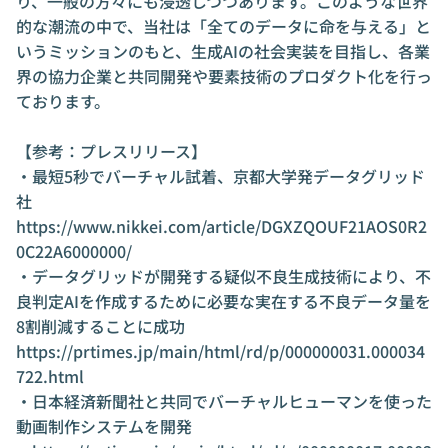
り、一般の方々にも浸透しつつあります。このような世界
的な潮流の中で、当社は「全てのデータに命を与える」と
いうミッションのもと、生成AIの社会実装を目指し、各業
界の協力企業と共同開発や要素技術のプロダクト化を行っ
ております。

【参考：プレスリリース】

・最短5秒でバーチャル試着、京都大学発データグリッド
社

https://www.nikkei.com/article/DGXZQOUF21AOS0R2
0C22A6000000/

・データグリッドが開発する疑似不良生成技術により、不
良判定AIを作成するために必要な実在する不良データ量を
8割削減することに成功

https://prtimes.jp/main/html/rd/p/000000031.000034
722.html

・日本経済新聞社と共同でバーチャルヒューマンを使った
動画制作システムを開発
