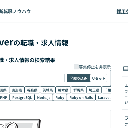
断
転職ノウハウ
採用
ver
の転職・求人情報
の転職・求人情報の検索結果
募集停止を非表示
絞り込み
リセット
田県
山形県
福島県
茨城県
栃木県
群馬県
埼玉県
千葉県
東京
フ
ニ
PHP
PostgreSQL
Node.js
Ruby
Ruby on Rails
Laravel
SQL
ジ
プ