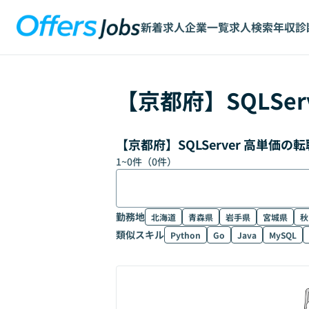
新着求人
企業一覧
求人検索
年収診
【
京都府
】
SQLSer
【京都府】SQLServer 高単価
1
~
0
件（
0
件）
勤務地
北海道
青森県
岩手県
宮城県
秋
類似スキル
Python
Go
Java
MySQL