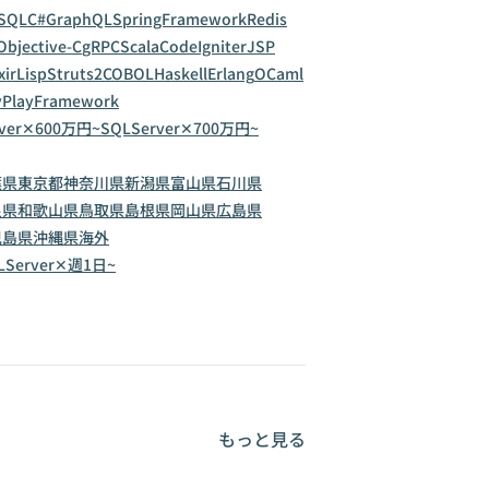
SQL
C#
GraphQL
SpringFramework
Redis
Objective-C
gRPC
Scala
CodeIgniter
JSP
xir
Lisp
Struts2
COBOL
Haskell
Erlang
OCaml
y
PlayFramework
rver✕600万円~
SQLServer✕700万円~
葉県
東京都
神奈川県
新潟県
富山県
石川県
良県
和歌山県
鳥取県
島根県
岡山県
広島県
児島県
沖縄県
海外
LServer✕週1日~
もっと見る