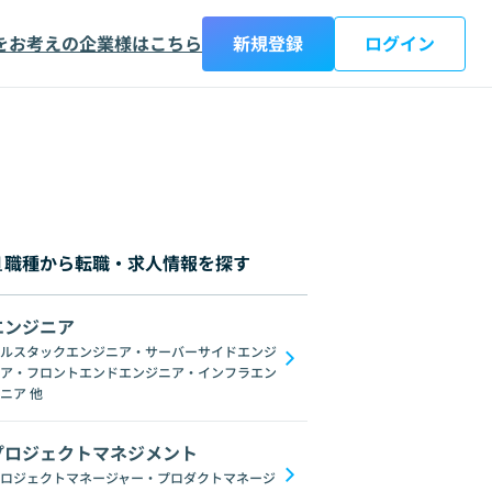
をお考えの企業様はこちら
新規登録
ログイン
職種から転職・求人情報を探す
エンジニア
都
神奈川県
新潟県
富山県
石川県
福井県
山梨県
長野県
岐阜
ルスタックエンジニア・サーバーサイドエンジ
ア・フロントエンドエンジニア・インフラエン
C#
GraphQL
SpringFramework
Redis
C++
Oracle
Django
C
ニア
他
プロジェクトマネジメント
ロジェクトマネージャー・プロダクトマネージ