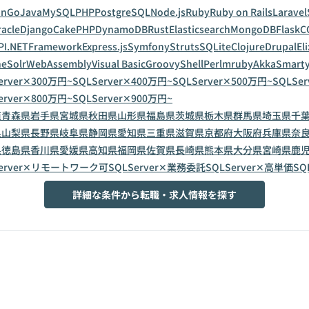
on
Go
Java
MySQL
PHP
PostgreSQL
Node.js
Ruby
Ruby on Rails
Laravel
acle
Django
CakePHP
DynamoDB
Rust
Elasticsearch
MongoDB
Flask
C
PI
.NETFramework
Express.js
Symfony
Struts
SQLite
Clojure
Drupal
Eli
eSolr
WebAssembly
Visual Basic
Groovy
Shell
Perl
mruby
Akka
Smart
erver✕300万円~
SQLServer✕400万円~
SQLServer✕500万円~
SQLSe
erver✕800万円~
SQLServer✕900万円~
道
青森県
岩手県
宮城県
秋田県
山形県
福島県
茨城県
栃木県
群馬県
埼玉県
千
県
山梨県
長野県
岐阜県
静岡県
愛知県
三重県
滋賀県
京都府
大阪府
兵庫県
奈
県
徳島県
香川県
愛媛県
高知県
福岡県
佐賀県
長崎県
熊本県
大分県
宮崎県
鹿
Server✕リモートワーク可
SQLServer✕業務委託
SQLServer✕高単価
SQ
詳細な条件から転職・求人情報を探す