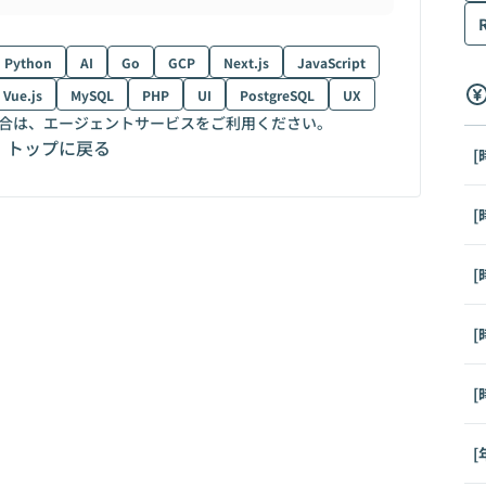
Python
AI
Go
GCP
Next.js
JavaScript
Vue.js
MySQL
PHP
UI
PostgreSQL
UX
合は、エージェントサービスをご利用ください。
トップに戻る
[
[
[
[
[
[