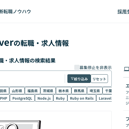
断
転職ノウハウ
採用
ver
の転職・求人情報
の転職・求人情報の検索結果
募集停止を非表示
絞り込み
リセット
田県
山形県
福島県
茨城県
栃木県
群馬県
埼玉県
千葉県
東京
フ
ニ
PHP
PostgreSQL
Node.js
Ruby
Ruby on Rails
Laravel
SQL
ジ
プ