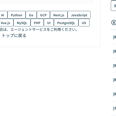
AI
Python
Go
GCP
Next.js
JavaScript
Vue.js
MySQL
PHP
UI
PostgreSQL
UX
合は、エージェントサービスをご利用ください。
トップに戻る
[
[
[
[
[
[