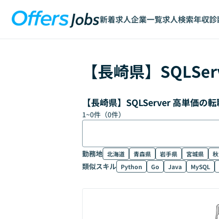
新着求人
企業一覧
求人検索
年収診
【
長崎県
】
SQLSer
【長崎県】SQLServer 高単価
1
~
0
件（
0
件）
勤務地
北海道
青森県
岩手県
宮城県
秋
類似スキル
Python
Go
Java
MySQL