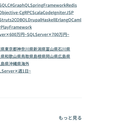
SQL
C#
GraphQL
SpringFramework
Redis
Objective-C
gRPC
Scala
CodeIgniter
JSP
Struts2
COBOL
Drupal
Haskell
Erlang
OCaml
y
PlayFramework
rver✕600万円~
SQLServer✕700万円~
葉県
東京都
神奈川県
新潟県
富山県
石川県
良県
和歌山県
鳥取県
島根県
岡山県
広島県
児島県
沖縄県
海外
LServer✕週1日~
もっと見る