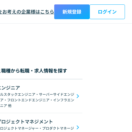
をお考えの企業様はこちら
新規登録
ログイン
職種から転職・求人情報を探す
エンジニア
都
神奈川県
新潟県
富山県
石川県
福井県
山梨県
長野県
岐阜
ルスタックエンジニア・サーバーサイドエンジ
ア・フロントエンドエンジニア・インフラエン
C#
GraphQL
SpringFramework
Redis
Oracle
C++
Django
C
ニア
他
プロジェクトマネジメント
ロジェクトマネージャー・プロダクトマネージ