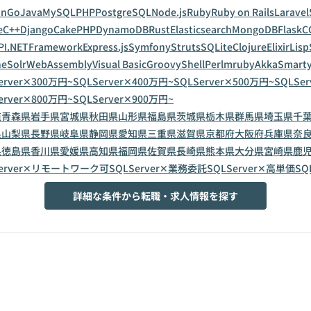
on
Go
Java
MySQL
PHP
PostgreSQL
Node.js
Ruby
Ruby on Rails
Laravel
e
C++
Django
CakePHP
DynamoDB
Rust
Elasticsearch
MongoDB
Flask
C
PI
.NETFramework
Express.js
Symfony
Struts
SQLite
Clojure
Elixir
Lisp
eSolr
WebAssembly
Visual Basic
Groovy
Shell
Perl
mruby
Akka
Smart
erver✕300万円~
SQLServer✕400万円~
SQLServer✕500万円~
SQLSe
erver✕800万円~
SQLServer✕900万円~
道
青森県
岩手県
宮城県
秋田県
山形県
福島県
茨城県
栃木県
群馬県
埼玉県
千
県
山梨県
長野県
岐阜県
静岡県
愛知県
三重県
滋賀県
京都府
大阪府
兵庫県
奈
県
徳島県
香川県
愛媛県
高知県
福岡県
佐賀県
長崎県
熊本県
大分県
宮崎県
鹿
Server✕リモートワーク可
SQLServer✕業務委託
SQLServer✕高単価
SQ
詳細な条件から転職・求人情報を探す