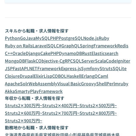
スキルから転職・求人情報を探す
Python
Go
Java
MySQL
PHP
PostgreSQL
Node.js
Ruby
Ruby on Rails
Laravel
SQL
C#
GraphQL
SpringFramework
Redis
C++
Oracle
Django
CakePHP
DynamoDB
Rust
Elasticsearch
MongoDB
Flask
C
Objective-C
gRPC
SQLServer
Scala
CodeIgniter
JSP
FastAPI
.NETFramework
Express.js
Symfony
Struts
SQLite
Clojure
Drupal
Elixir
Lisp
COBOL
Haskell
Erlang
OCaml
ApacheSolr
WebAssembly
Visual Basic
Groovy
Shell
Perl
mruby
Akka
Smarty
PlayFramework
年収から転職・求人情報を探す
Struts2✕300万円~
Struts2✕400万円~
Struts2✕500万円~
Struts2✕600万円~
Struts2✕700万円~
Struts2✕800万円~
Struts2✕900万円~
勤務地から転職・求人情報を探す
北海道
青森県
岩手県
宮城県
秋田県
山形県
福島県
茨城県
栃木県