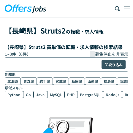
【
長崎県
】
Struts2
の転職・求人情報
【長崎県】Struts2 高単価の転職・求人情報の検索結果
1
~
0
件（
0
件）
募集停止を非表示
絞り込み
勤務地
北海道
青森県
岩手県
宮城県
秋田県
山形県
福島県
茨城県
類似スキル
Python
Go
Java
MySQL
PHP
PostgreSQL
Node.js
Rub