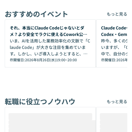
おすすめのイベント
もっと見る
開催前
開催前
それ、本当にClaude Codeじゃないとダ
Claude Co
メ？より安全でラクに使えるCowork公開
Codex・Gem
デモ
いま、AIを活用した業務効率化の文脈で「C
昨今、多くの生
laude Code」が大きな注目を集めていま
いますが、「Code
す。しかし、いざ導入しようとすると、セ
中で、自分のタ
キュリティ面の懸念や権限管理のハードル
開催日:
2026年8月26日(水)19:00
~
20:00
いいのか」を自
開催日:
2026年8
から、気軽に使えないケースも多いのでは
か？ 「なんとなく誰かが良いと言っていた
ないでしょうか。 Coworkは、非エンジニ
から」「SNS
アでも簡単に安全に扱えるよう作られた機
ら」と、周りの
能です。そして実は、日常の業務領域であ
ている方も少な
れば「Coworkで十分にカバーできる」だ
Iのポテンシャル
転職に役立つノウハウ
けでなく、想像以上の範囲まで自動化でき
は、評判ではな
もっと見る
ることは、まだあまり知られていません。
ているAIを選ぶこ
そこで本イベントでは、メルカリで生成AI
もやり取りを重
推進を担当されているハヤカワ五味氏をお
まで文脈を忘れず
迎えし、Coworkを使った業務自動化の実
キストだけでな
際を、公開デモを交えてわかりやすくお伝
うときに一番打率が