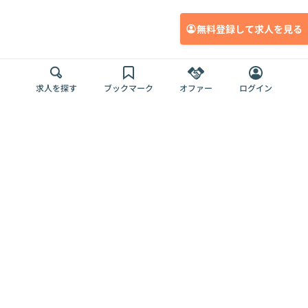
無料登録して求人を見る
求人を探す
ブックマーク
オファー
ログイン
メディア
サービス
キャリアアップ
採用担当者さま
各種媒体
を目指す
トップページ
Offers AI
Offers
ログイン
利用規約
新規登録・ロ
RPO
Magazine
プライバシー
グイン
Offers HR
予算型リテー
ポリシー
案件を探す
Magazine
導入事例
ナー
外部送信ツー
Offers 職務経
Offers デジタ
ルの一覧
歴
ル人材総研
お役立ち
人事AIコンサ
Offers AI
資料
ルティング