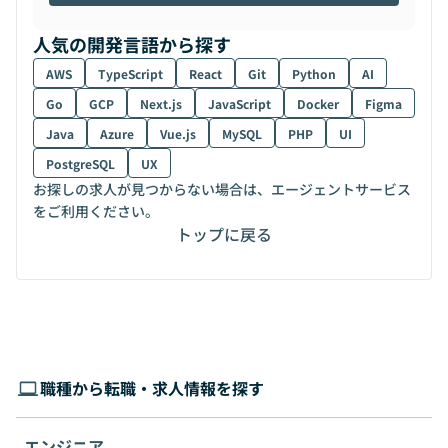
人気の開発言語から探す
AWS
TypeScript
React
Git
Python
AI
Go
GCP
Next.js
JavaScript
Docker
Figma
Java
Azure
Vue.js
MySQL
PHP
UI
PostgreSQL
UX
お探しの求人が見つからない場合は、エージェントサービス
をご利用ください。
トップに戻る
職種から転職・求人情報を探す
エンジニア