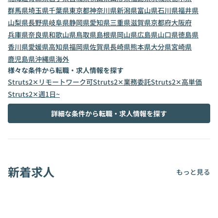
群馬県
埼玉県
千葉県
東京都
神奈川県
新潟県
富山県
石川県
福井県
山梨県
長野県
岐阜県
静岡県
愛知県
三重県
滋賀県
京都府
大阪府
兵庫県
奈良県
和歌山県
鳥取県
島根県
岡山県
広島県
山口県
徳島県
香川県
愛媛県
高知県
福岡県
佐賀県
長崎県
熊本県
大分県
宮崎県
鹿児島県
沖縄県
海外
様々な条件から転職・求人情報を探す
Struts2✕リモートワーク可
Struts2✕業務委託
Struts2✕高単価
Struts2✕週1日~
詳細な条件から転職・求人情報を探す
新着求人
もっと見る