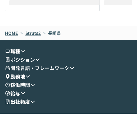
えします。 前半のLTでは、ハヤカワ氏より
え、次々と新し
メルカリでの判断基準をもとに「なぜClau
それぞれの本当
de CodeはNGになりがちで、なぜCowork
スクごとに最適
なら安全なのか」を解説いただいた上で、C
すのは至難の業です。 そこで
HOME
oworkの基本的な機能をご紹介いただきま
>
Struts2
>
長崎県
は、LLMのフ
す。 続く公開デモでは、実際にCoworkを
ント構築の最前
使ってワークフローを構築する様子をお見
社松尾研究所の尾
職種
せいただきます。数分でワークフローが完
e・Codex・G
ポジション
成する手軽さや、Gmail等の外部サービス
分けの考え方を紐
とセキュアに連携できるポイントなど、実
使わなくなった
開発言語・フレームワーク
演を通じて具体的なイメージをお届けしま
らではの視点でお
勤務地
す。 後半のディスカッションでは、セキュ
のAIに絞るべ
稼働時間
リティの考え方や社内導入の進め方など、
迷っている方か
給与
現場目線でさらに深掘りしていきます。
最適化したい方
「自分の業務をAIで自動化してみたいけ
ご参加をお待ち
出社頻度
ど、何から始めればいいかわからない」と
いう方にこそ参加いただきたいイベントで
す。