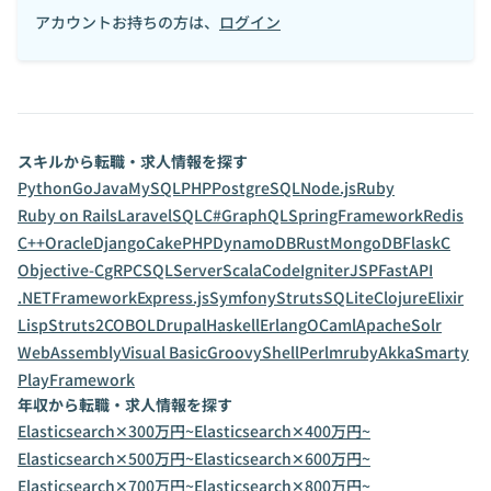
アカウントお持ちの方は、
ログイン
スキルから転職・求人情報を探す
Python
Go
Java
MySQL
PHP
PostgreSQL
Node.js
Ruby
Ruby on Rails
Laravel
SQL
C#
GraphQL
SpringFramework
Redis
C++
Oracle
Django
CakePHP
DynamoDB
Rust
MongoDB
Flask
C
Objective-C
gRPC
SQLServer
Scala
CodeIgniter
JSP
FastAPI
.NETFramework
Express.js
Symfony
Struts
SQLite
Clojure
Elixir
Lisp
Struts2
COBOL
Drupal
Haskell
Erlang
OCaml
ApacheSolr
WebAssembly
Visual Basic
Groovy
Shell
Perl
mruby
Akka
Smarty
PlayFramework
年収から転職・求人情報を探す
Elasticsearch✕300万円~
Elasticsearch✕400万円~
Elasticsearch✕500万円~
Elasticsearch✕600万円~
Elasticsearch✕700万円~
Elasticsearch✕800万円~