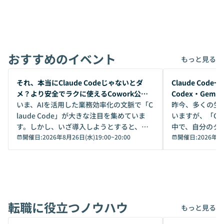
おすすめのイベント
もっと見る
開催前
開催前
それ、本当にClaude Codeじゃないとダ
Claude Co
メ？より安全でラクに使えるCowork公開
Codex・Gem
デモ
いま、AIを活用した業務効率化の文脈で「C
昨今、多くの生
laude Code」が大きな注目を集めていま
いますが、「Code
す。しかし、いざ導入しようとすると、セ
中で、自分のタ
キュリティ面の懸念や権限管理のハードル
開催日:
2026年8月26日(水)19:00
~
20:00
いいのか」を自
開催日:
2026年8
から、気軽に使えないケースも多いのでは
か？ 「なんとなく誰かが良いと言っていた
ないでしょうか。 Coworkは、非エンジニ
から」「SNS
アでも簡単に安全に扱えるよう作られた機
ら」と、周りの
能です。そして実は、日常の業務領域であ
ている方も少な
れば「Coworkで十分にカバーできる」だ
Iのポテンシャル
転職に役立つノウハウ
けでなく、想像以上の範囲まで自動化でき
は、評判ではな
もっと見る
ることは、まだあまり知られていません。
ているAIを選ぶこ