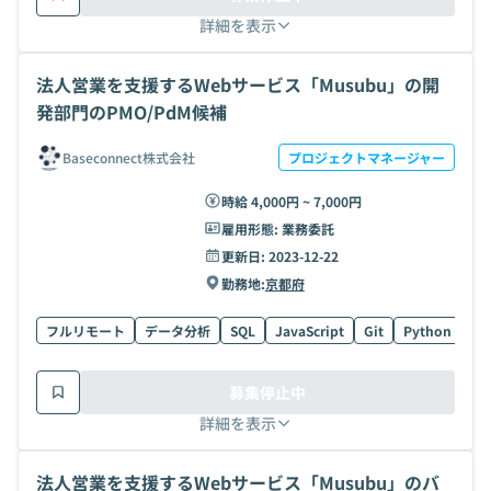
詳細を表示
法人営業を支援するWebサービス「Musubu」の開
発部門のPMO/PdM候補
Baseconnect株式会社
プロジェクトマネージャー
時給 4,000円 ~ 7,000円
雇用形態:
業務委託
更新日:
2023-12-22
勤務地:
京都府
フルリモート
データ分析
SQL
JavaScript
Git
Python
Ru
募集停止中
詳細を表示
法人営業を支援するWebサービス「Musubu」のバ