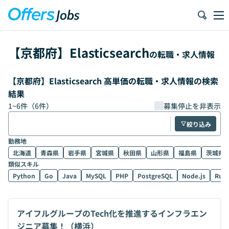
【
京都府
】
Elasticsearch
の転職・求人情報
【京都府】Elasticsearch 高単価の転職・求人情報の検索
結果
1
~
6
件（
6
件）
募集停止を非表示
絞り込み
勤務地
北海道
青森県
岩手県
宮城県
秋田県
山形県
福島県
茨城県
類似スキル
Python
Go
Java
MySQL
PHP
PostgreSQL
Node.js
Rub
アイフルグループのTech化を推進するインフラエン
ジニア募集！（横浜）