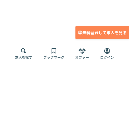
無料登録して求人を見る
求人を探す
ブックマーク
オファー
ログイン
メディア
サービス
キャリアアップ
採用担当者さま
各種媒体
を目指す
トップページ
Offers AI
Offers
ログイン
利用規約
新規登録・ロ
RPO
Magazine
プライバシー
グイン
Offers HR
予算型リテー
ポリシー
案件を探す
Magazine