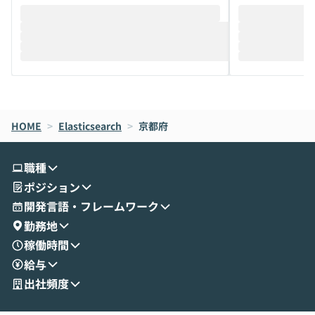
そこで本イベントでは、メルカリで生成AI
もやり取りを重
推進を担当されているハヤカワ五味氏をお
まで文脈を忘れず
迎えし、Coworkを使った業務自動化の実
キストだけでな
際を、公開デモを交えてわかりやすくお伝
うときに一番打率が
えします。 前半のLTでは、ハヤカワ氏より
え、次々と新し
メルカリでの判断基準をもとに「なぜClau
それぞれの本当
de CodeはNGになりがちで、なぜCowork
スクごとに最適
なら安全なのか」を解説いただいた上で、C
すのは至難の業です。 そこで
HOME
oworkの基本的な機能をご紹介いただきま
>
Elasticsearch
>
京都府
は、LLMのフ
す。 続く公開デモでは、実際にCoworkを
ント構築の最前
使ってワークフローを構築する様子をお見
社松尾研究所の尾
職種
せいただきます。数分でワークフローが完
e・Codex・G
ポジション
成する手軽さや、Gmail等の外部サービス
分けの考え方を紐
とセキュアに連携できるポイントなど、実
使わなくなった
開発言語・フレームワーク
演を通じて具体的なイメージをお届けしま
らではの視点でお
勤務地
す。 後半のディスカッションでは、セキュ
のAIに絞るべ
稼働時間
リティの考え方や社内導入の進め方など、
迷っている方か
給与
現場目線でさらに深掘りしていきます。
最適化したい方
「自分の業務をAIで自動化してみたいけ
ご参加をお待ち
出社頻度
ど、何から始めればいいかわからない」と
いう方にこそ参加いただきたいイベントで