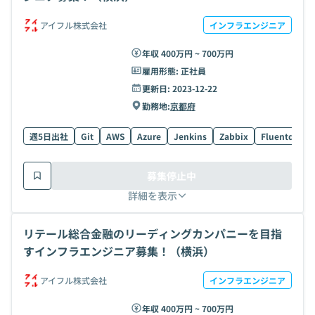
アイフル株式会社
インフラエンジニア
年収 400万円 ~ 700万円
雇用形態:
正社員
更新日:
2023-12-22
勤務地:
京都府
週5日出社
Git
AWS
Azure
Jenkins
Zabbix
Fluentd
El
募集停止中
詳細を表示
リテール総合金融のリーディングカンパニーを目指
すインフラエンジニア募集！（横浜）
アイフル株式会社
インフラエンジニア
年収 400万円 ~ 700万円