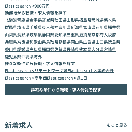
Elasticsearch✕900万円~
勤務地から転職・求人情報を探す
北海道
青森県
岩手県
宮城県
秋田県
山形県
福島県
茨城県
栃木県
群馬県
埼玉県
千葉県
東京都
神奈川県
新潟県
富山県
石川県
福井県
山梨県
長野県
岐阜県
静岡県
愛知県
三重県
滋賀県
京都府
大阪府
兵庫県
奈良県
和歌山県
鳥取県
島根県
岡山県
広島県
山口県
徳島県
香川県
愛媛県
高知県
福岡県
佐賀県
長崎県
熊本県
大分県
宮崎県
鹿児島県
沖縄県
海外
様々な条件から転職・求人情報を探す
Elasticsearch✕リモートワーク可
Elasticsearch✕業務委託
Elasticsearch✕高単価
Elasticsearch✕週1日~
詳細な条件から転職・求人情報を探す
新着求人
もっと見る