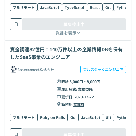
フルリモート
JavaScript
TypeScript
React
Git
Python
募集停止中
詳細を表示
資金調達82億円！140万件以上の企業情報DBを保有
したSaaS事業のエンジニア
Baseconnect株式会社
フルスタックエンジニア
時給 5,000円 ~ 8,000円
雇用形態:
業務委託
更新日:
2023-12-22
勤務地:
京都府
フルリモート
Ruby on Rails
Go
JavaScript
Git
Python
募集停止中