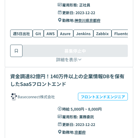
雇用形態:
正社員
更新日:
2023-12-22
勤務地:
神奈川県
京都府
週5日出社
Git
AWS
Azure
Jenkins
Zabbix
Fluentd
El
募集停止中
詳細を表示
資金調達82億円！140万件以上の企業情報DBを保有
したSaaSフロントエンド
Baseconnect株式会社
フロントエンドエンジニア
時給 5,000円 ~ 8,000円
雇用形態:
業務委託
更新日:
2023-12-22
勤務地:
京都府