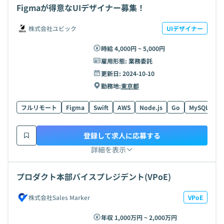
Figmaが得意なUIデザイナー募集！
株式会社ユビック
UIデザイナー
時給 4,000円 ~ 5,000円
雇用形態:
業務委託
更新日:
2024-10-10
勤務地:
東京都
フルリモート
Figma
Swift
AWS
Node.js
Go
MySQL
T
登録して求人に応募する
詳細を表示
プロダクト本部バイスプレジデント(VPoE)
株式会社Sales Marker
VPoE
年収 1,000万円 ~ 2,000万円