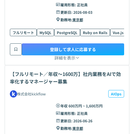
雇用形態:
正社員
更新日:
2026-08-03
勤務地:
東京都
フルリモート
MySQL
PostgreSQL
Ruby on Rails
Vue.js
HT
登録して求人に応募する
詳細を表示
【フルリモート／年収〜1600万】社内業務をAIで効
率化するマネージャー募集
株式会社kickflow
AIOps
年収 600万円 ~ 1,600万円
雇用形態:
正社員
更新日:
2026-06-26
勤務地:
東京都