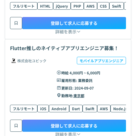
フルリモート
HTML
jQuery
PHP
AWS
CSS
Swift
Node
登録して求人に応募する
詳細を表示
Flutter推しのネイティブアプリエンジニア募集！
株式会社ユビック
モバイルアプリエンジニア
時給 4,000円 ~ 6,000円
雇用形態:
業務委託
更新日:
2024-09-07
勤務地:
東京都
フルリモート
iOS
Android
Dart
Swift
AWS
Node.js
G
登録して求人に応募する
詳細を表示