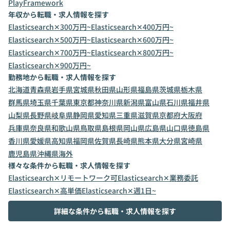
PlayFramework
年収から転職・求人情報を探す
Elasticsearch✕300万円~
Elasticsearch✕400万円~
Elasticsearch✕500万円~
Elasticsearch✕600万円~
Elasticsearch✕700万円~
Elasticsearch✕800万円~
Elasticsearch✕900万円~
勤務地から転職・求人情報を探す
北海道
青森県
岩手県
宮城県
秋田県
山形県
福島県
茨城県
栃木県
群馬県
埼玉県
千葉県
東京都
神奈川県
新潟県
富山県
石川県
福井県
山梨県
長野県
岐阜県
静岡県
愛知県
三重県
滋賀県
京都府
大阪府
兵庫県
奈良県
和歌山県
鳥取県
島根県
岡山県
広島県
山口県
徳島県
香川県
愛媛県
高知県
福岡県
佐賀県
長崎県
熊本県
大分県
宮崎県
鹿児島県
沖縄県
海外
様々な条件から転職・求人情報を探す
Elasticsearch✕リモートワーク可
Elasticsearch✕業務委託
Elasticsearch✕高単価
Elasticsearch✕週1日~
詳細な条件から転職・求人情報を探す