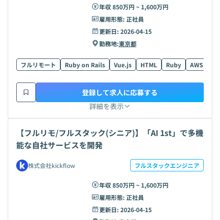
年収 850万円 ~ 1,600万円
雇用形態:
正社員
更新日:
2026-04-15
勤務地:
東京都
フルリモート
Ruby on Rails
Vue.js
HTML
Ruby
AWS
Ty
登録して求人に応募する
詳細を表示
【フルリモ/フルスタック(シニア)】「AI 1st」で多機
能な自社サービスを開発
株式会社kickflow
フルスタックエンジニア
年収 850万円 ~ 1,600万円
雇用形態:
正社員
更新日:
2026-04-15