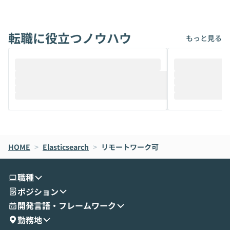
アでも簡単に安全に扱えるよう作られた機
ら」と、周りの
能です。そして実は、日常の業務領域であ
ている方も少な
れば「Coworkで十分にカバーできる」だ
Iのポテンシャル
転職に役立つノウハウ
けでなく、想像以上の範囲まで自動化でき
は、評判ではな
もっと見る
ることは、まだあまり知られていません。
ているAIを選ぶこ
そこで本イベントでは、メルカリで生成AI
もやり取りを重
推進を担当されているハヤカワ五味氏をお
まで文脈を忘れず
迎えし、Coworkを使った業務自動化の実
キストだけでな
際を、公開デモを交えてわかりやすくお伝
うときに一番打率が
えします。 前半のLTでは、ハヤカワ氏より
え、次々と新し
メルカリでの判断基準をもとに「なぜClau
それぞれの本当
de CodeはNGになりがちで、なぜCowork
スクごとに最適
なら安全なのか」を解説いただいた上で、C
すのは至難の業です。 そこで
HOME
oworkの基本的な機能をご紹介いただきま
>
Elasticsearch
>
リモートワーク可
は、LLMのフ
す。 続く公開デモでは、実際にCoworkを
ント構築の最前
使ってワークフローを構築する様子をお見
社松尾研究所の尾
職種
せいただきます。数分でワークフローが完
e・Codex・G
ポジション
成する手軽さや、Gmail等の外部サービス
分けの考え方を紐
とセキュアに連携できるポイントなど、実
使わなくなった
開発言語・フレームワーク
演を通じて具体的なイメージをお届けしま
らではの視点でお
勤務地
す。 後半のディスカッションでは、セキュ
のAIに絞るべ