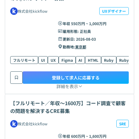
株式会社kickflow
UXデザイナー
年収 550万円 ~ 1,000万円
雇用形態:
正社員
更新日:
2026-08-03
勤務地:
東京都
フルリモート
UI
UX
Figma
AI
HTML
Ruby
Ruby on Ra
登録して求人に応募する
詳細を表示
【フルリモート／年収〜1600万】コード調査で顧客
の問題を解決するCRE募集
株式会社kickflow
SRE
年収 600万円 ~ 1,600万円