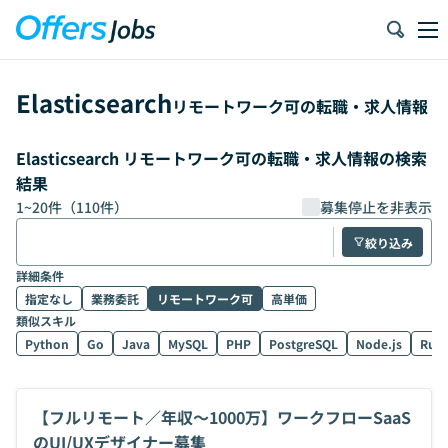
Elasticsearch
リモートワーク可の転職・求人情報
Elasticsearch リモートワーク可の転職・求人情報の検索
結果
1
~
20
件（
110
件）
募集停止を非表示
絞り込み
詳細条件
指定なし
業務委託
リモートワーク可
高単価
類似スキル
Python
Go
Java
MySQL
PHP
PostgreSQL
Node.js
Rub
【フルリモート／年収〜1000万】ワークフローSaaS
のUI/UXデザイナー募集