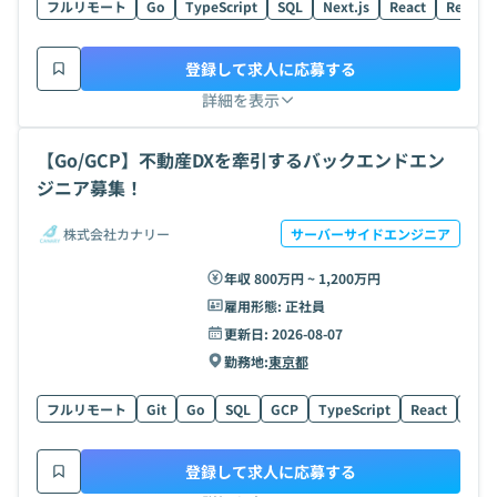
フルリモート
Go
TypeScript
SQL
Next.js
React
React N
登録して求人に応募する
詳細を表示
【Go/GCP】不動産DXを牽引するバックエンドエン
ジニア募集！
株式会社カナリー
サーバーサイドエンジニア
年収 800万円 ~ 1,200万円
雇用形態:
正社員
更新日:
2026-08-07
勤務地:
東京都
フルリモート
Git
Go
SQL
GCP
TypeScript
React
Reac
登録して求人に応募する