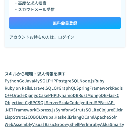
・高度な求人検索
・スカウトメール受信
無料会員登録
アカウントお持ちの方は、
ログイン
スキルから転職・求人情報を探す
Python
Go
Java
MySQL
PHP
PostgreSQL
Node.js
Ruby
Ruby on Rails
Laravel
SQL
C#
GraphQL
SpringFramework
Redis
C++
Oracle
Django
CakePHP
DynamoDB
Rust
MongoDB
Flask
C
Objective-C
gRPC
SQLServer
Scala
CodeIgniter
JSP
FastAPI
.NETFramework
Express.js
Symfony
Struts
SQLite
Clojure
Elixir
Lisp
Struts2
COBOL
Drupal
Haskell
Erlang
OCaml
ApacheSolr
WebAssembly
Visual Basic
Groovy
Shell
Perl
mruby
Akka
Smarty