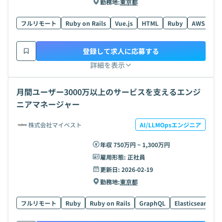
勤務地:
東京都
フルリモート
Ruby on Rails
Vue.js
HTML
Ruby
AWS
Ty
登録して求人に応募する
詳細を表示
月間ユーザー3000万以上のサービスを支えるエンジ
ニアマネージャー
株式会社マイベスト
AI/LLMOpsエンジニア
年収 750万円 ~ 1,300万円
雇用形態:
正社員
更新日:
2026-02-19
勤務地:
東京都
フルリモート
Ruby
Ruby on Rails
GraphQL
Elasticsearch