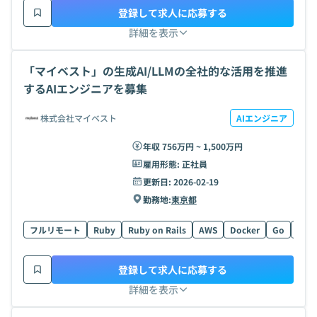
登録して求人に応募する
詳細を表示
「マイベスト」の生成AI/LLMの全社的な活用を推進
するAIエンジニアを募集
株式会社マイベスト
AIエンジニア
年収 756万円 ~ 1,500万円
雇用形態:
正社員
更新日:
2026-02-19
勤務地:
東京都
フルリモート
Ruby
Ruby on Rails
AWS
Docker
Go
Type
登録して求人に応募する
詳細を表示