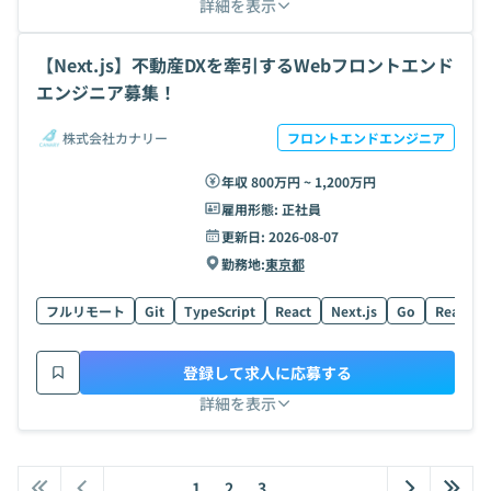
詳細を表示
【Next.js】不動産DXを牽引するWebフロントエンド
エンジニア募集！
株式会社カナリー
フロントエンドエンジニア
年収 800万円 ~ 1,200万円
雇用形態:
正社員
更新日:
2026-08-07
勤務地:
東京都
フルリモート
Git
TypeScript
React
Next.js
Go
React Na
登録して求人に応募する
詳細を表示
1
2
3
...