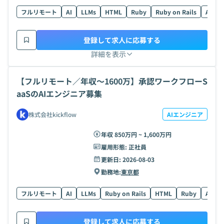
フルリモート
AI
LLMs
HTML
Ruby
Ruby on Rails
AWS
登録して求人に応募する
詳細を表示
【フルリモート／年収〜1600万】承認ワークフローS
aaSのAIエンジニア募集
株式会社kickflow
AIエンジニア
年収 850万円 ~ 1,600万円
雇用形態:
正社員
更新日:
2026-08-03
勤務地:
東京都
フルリモート
AI
LLMs
Ruby on Rails
HTML
Ruby
AWS
登録して求人に応募する