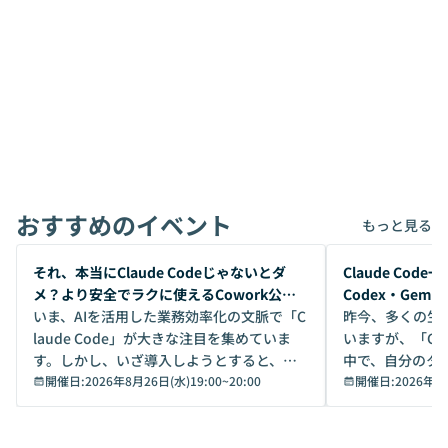
おすすめのイベント
もっと見る
開催前
開催前
それ、本当にClaude Codeじゃないとダ
Claude Co
メ？より安全でラクに使えるCowork公開
Codex・Gem
デモ
いま、AIを活用した業務効率化の文脈で「C
昨今、多くの生
laude Code」が大きな注目を集めていま
いますが、「Code
す。しかし、いざ導入しようとすると、セ
中で、自分のタ
キュリティ面の懸念や権限管理のハードル
開催日:
2026年8月26日(水)19:00
~
20:00
いいのか」を自
開催日:
2026年8
から、気軽に使えないケースも多いのでは
か？ 「なんとなく誰かが良いと言っていた
ないでしょうか。 Coworkは、非エンジニ
から」「SNS