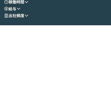
稼働時間
リティの考え方や社内導入の進め方など、
迷っている方か
給与
現場目線でさらに深掘りしていきます。
最適化したい方
「自分の業務をAIで自動化してみたいけ
ご参加をお待ち
出社頻度
ど、何から始めればいいかわからない」と
いう方にこそ参加いただきたいイベントで
す。