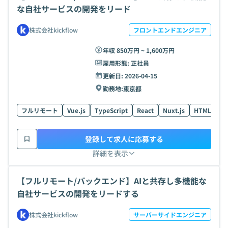
な自社サービスの開発をリード
株式会社kickflow
フロントエンドエンジニア
年収 850万円 ~ 1,600万円
雇用形態:
正社員
更新日:
2026-04-15
勤務地:
東京都
フルリモート
Vue.js
TypeScript
React
Nuxt.js
HTML
R
登録して求人に応募する
詳細を表示
【フルリモート/バックエンド】AIと共存し多機能な
自社サービスの開発をリードする
株式会社kickflow
サーバーサイドエンジニア