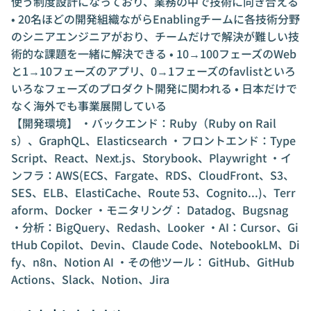
使う制度設計になっており、業務の中で技術に向き合える
• 20名ほどの開発組織ながらEnablingチームに各技術分野
のシニアエンジニアがおり、チームだけで解決が難しい技
術的な課題を一緒に解決できる • 10→100フェーズのWeb
と1→10フェーズのアプリ、0→1フェーズのfavlistといろ
いろなフェーズのプロダクト開発に関われる • 日本だけで
なく海外でも事業展開している
【開発環境】 ・バックエンド：Ruby（Ruby on Rail
s）、GraphQL、Elasticsearch ・フロントエンド：Type
Script、React、Next.js、Storybook、Playwright ・イ
ンフラ：AWS(ECS、Fargate、RDS、CloudFront、S3、
SES、ELB、ElastiCache、Route 53、Cognito...)、Terr
aform、Docker ・モニタリング： Datadog、Bugsnag
・分析：BigQuery、Redash、Looker ・AI：Cursor、Gi
tHub Copilot、Devin、Claude Code、NotebookLM、Di
fy、n8n、Notion AI ・その他ツール： GitHub、GitHub
Actions、Slack、Notion、Jira