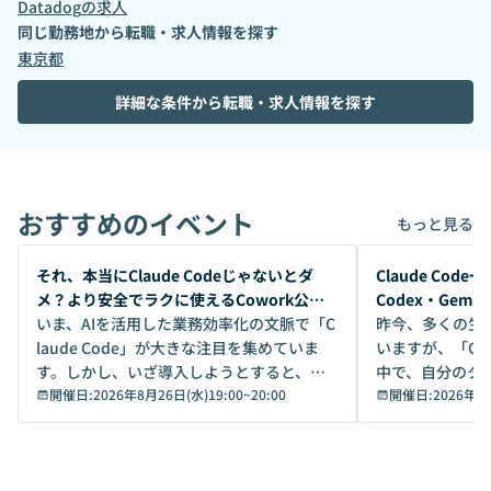
Datadog
の求人
同じ勤務地から転職・求人情報を探す
東京都
詳細な条件から転職・求人情報を探す
おすすめのイベント
もっと見る
開催前
開催前
それ、本当にClaude Codeじゃないとダ
Claude Co
メ？より安全でラクに使えるCowork公開
Codex・Gem
デモ
いま、AIを活用した業務効率化の文脈で「C
昨今、多くの生
laude Code」が大きな注目を集めていま
いますが、「Code
す。しかし、いざ導入しようとすると、セ
中で、自分のタ
キュリティ面の懸念や権限管理のハードル
開催日:
2026年8月26日(水)19:00
~
20:00
いいのか」を自
開催日:
2026年8
から、気軽に使えないケースも多いのでは
か？ 「なんとなく誰かが良いと言っていた
ないでしょうか。 Coworkは、非エンジニ
から」「SNS
アでも簡単に安全に扱えるよう作られた機
ら」と、周りの