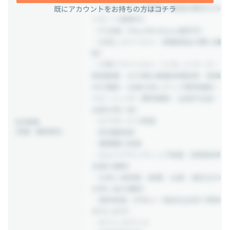
・リモートワーク制度（毎週水曜日のみ
既にアカウントをお持ちの方はコチラ
リモート勤務可）
・PC支給（Mac/Windows選択可）
・お試しマイベスト（掲載商品の購入補
助）
・子育てマイベスト（リモートワーク・
時短勤務・お子様の看護休暇取得・家事
代行補助・出産お祝いグッズ費用補助・
ベビーシッター費用補助・出産手当金・
出産お祝い金）
・ピアボーナス制度
社内制度
(待遇・福利厚生)
・部活動制度
・書籍購入制度
・セルフブランディング制度（資格取得
支援の補助）
・お祝い金制度（結婚・出産・誕生日の
お祝い金の補助）
・表彰制度（半年に一度会社全体で表彰
を行います）
・オフィスグリコ