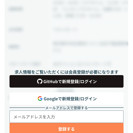
10:00 ~ 19:00
（コアタイム：11:00～17:
00 フレキシブルタイム：始業 8:00～1
稼働時間
1:00、終業 17:00～22:00）
フルリモート
出社頻度
東京都中央区築地7-17-1 住友不動産築地
勤務地
ビル
当ポジションはフルリモート可
リモートワーク条件
求人情報をご覧いただくには会員登録が必要になります
・年間休日120日
GitHubで新規登録/ログイン
・完全週休2日制（土・日）、祝日
・有給休暇
・夏季休暇
休日・休暇
Googleで新規登録/ログイン
・年末年始休暇
メールアドレスで登録する
・慶弔休暇
・特別休暇（VISA取得休暇など）
登録する
・各種社会保険完備