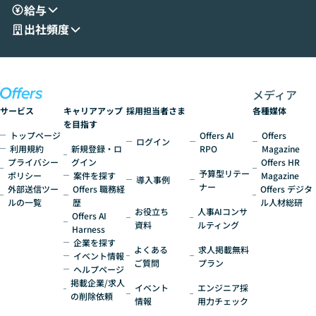
給与
現場目線でさらに深掘りしていきます。
最適化したい方
「自分の業務をAIで自動化してみたいけ
ご参加をお待ち
出社頻度
ど、何から始めればいいかわからない」と
いう方にこそ参加いただきたいイベントで
す。
メディア
サービス
キャリアアップ
採用担当者さま
各種媒体
を目指す
トップページ
Offers AI
Offers
ログイン
利用規約
新規登録・ロ
RPO
Magazine
プライバシー
グイン
Offers HR
予算型リテー
ポリシー
案件を探す
Magazine
導入事例
ナー
外部送信ツー
Offers 職務経
Offers デジタ
ルの一覧
歴
ル人材総研
お役立ち
人事AIコンサ
Offers AI
資料
ルティング
Harness
企業を探す
よくある
求人掲載無料
イベント情報
ご質問
プラン
ヘルプページ
掲載企業/求人
イベント
エンジニア採
の削除依頼
情報
用力チェック