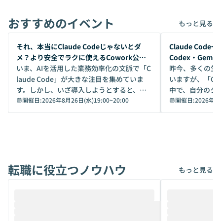
おすすめのイベント
もっと見る
開催前
開催前
それ、本当にClaude Codeじゃないとダ
Claude Co
メ？より安全でラクに使えるCowork公開
Codex・Gem
デモ
いま、AIを活用した業務効率化の文脈で「C
昨今、多くの生
laude Code」が大きな注目を集めていま
いますが、「Code
す。しかし、いざ導入しようとすると、セ
中で、自分のタ
キュリティ面の懸念や権限管理のハードル
開催日:
2026年8月26日(水)19:00
~
20:00
いいのか」を自
開催日:
2026年8
から、気軽に使えないケースも多いのでは
か？ 「なんとなく誰かが良いと言っていた
ないでしょうか。 Coworkは、非エンジニ
から」「SNS
アでも簡単に安全に扱えるよう作られた機
ら」と、周りの
能です。そして実は、日常の業務領域であ
ている方も少な
れば「Coworkで十分にカバーできる」だ
Iのポテンシャル
転職に役立つノウハウ
けでなく、想像以上の範囲まで自動化でき
は、評判ではな
もっと見る
ることは、まだあまり知られていません。
ているAIを選ぶこ
そこで本イベントでは、メルカリで生成AI
もやり取りを重
推進を担当されているハヤカワ五味氏をお
まで文脈を忘れず
迎えし、Coworkを使った業務自動化の実
キストだけでな
際を、公開デモを交えてわかりやすくお伝
うときに一番打率が