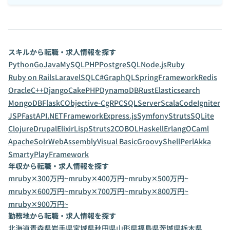
スキルから転職・求人情報を探す
Python
Go
Java
MySQL
PHP
PostgreSQL
Node.js
Ruby
Ruby on Rails
Laravel
SQL
C#
GraphQL
SpringFramework
Redis
Oracle
C++
Django
CakePHP
DynamoDB
Rust
Elasticsearch
MongoDB
Flask
C
Objective-C
gRPC
SQLServer
Scala
CodeIgniter
JSP
FastAPI
.NETFramework
Express.js
Symfony
Struts
SQLite
Clojure
Drupal
Elixir
Lisp
Struts2
COBOL
Haskell
Erlang
OCaml
ApacheSolr
WebAssembly
Visual Basic
Groovy
Shell
Perl
Akka
Smarty
PlayFramework
年収から転職・求人情報を探す
mruby✕300万円~
mruby✕400万円~
mruby✕500万円~
mruby✕600万円~
mruby✕700万円~
mruby✕800万円~
mruby✕900万円~
勤務地から転職・求人情報を探す
北海道
青森県
岩手県
宮城県
秋田県
山形県
福島県
茨城県
栃木県