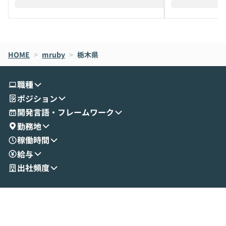
えします。 前半のLTでは、ハヤカワ氏より
え、次々と新し
メルカリでの判断基準をもとに「なぜClau
それぞれの本当
de CodeはNGになりがちで、なぜCowork
スクごとに最適
なら安全なのか」を解説いただいた上で、C
すのは至難の業です。 そこで
HOME
oworkの基本的な機能をご紹介いただきま
>
mruby
>
栃木県
は、LLMのフ
す。 続く公開デモでは、実際にCoworkを
ント構築の最前
使ってワークフローを構築する様子をお見
社松尾研究所の尾
職種
せいただきます。数分でワークフローが完
e・Codex・G
ポジション
成する手軽さや、Gmail等の外部サービス
分けの考え方を紐
とセキュアに連携できるポイントなど、実
使わなくなった
開発言語・フレームワーク
演を通じて具体的なイメージをお届けしま
らではの視点でお
勤務地
す。 後半のディスカッションでは、セキュ
のAIに絞るべ
稼働時間
リティの考え方や社内導入の進め方など、
迷っている方か
給与
現場目線でさらに深掘りしていきます。
最適化したい方
「自分の業務をAIで自動化してみたいけ
ご参加をお待ち
出社頻度
ど、何から始めればいいかわからない」と
いう方にこそ参加いただきたいイベントで
す。