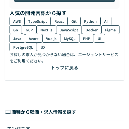
人気の開発言語から探す
AWS
TypeScript
React
Git
Python
AI
Go
GCP
Next.js
JavaScript
Docker
Figma
Java
Azure
Vue.js
MySQL
PHP
UI
PostgreSQL
UX
お探しの求人が見つからない場合は、エージェントサービス
をご利用ください。
トップに戻る
職種から転職・求人情報を探す
エンジニア