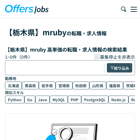
【
栃木県
】
mruby
の転職・求人情報
【栃木県】mruby 高単価の転職・求人情報の検索結果
1
~
0
件（
0
件）
募集停止を非表示
絞り込み
勤務地
北海道
青森県
岩手県
宮城県
秋田県
山形県
福島県
茨城県
類似スキル
Python
Go
Java
MySQL
PHP
PostgreSQL
Node.js
Rub